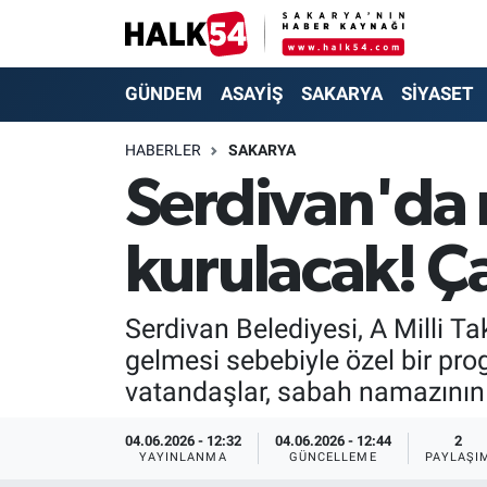
GÜNDEM
Adapazarı Nöbetçi Eczaneler
GÜNDEM
ASAYİŞ
SAKARYA
SİYASET
ASAYİŞ
Adapazarı Hava Durumu
HABERLER
SAKARYA
Serdivan'da m
YAŞAM
Adapazarı Trafik Yoğunluk Haritası
kurulacak! Ça
SAKARYA
Süper Lig Puan Durumu ve Fikstür
SİYASET
Tüm Manşetler
Serdivan Belediyesi, A Milli 
gelmesi sebebiyle özel bir pro
EKONOMİ
Son Dakika Haberleri
vatandaşlar, sabah namazının 
SOKAK RÖPORTAJLARI
Haber Arşivi
04.06.2026 - 12:32
04.06.2026 - 12:44
2
YAYINLANMA
GÜNCELLEME
PAYLAŞI
SPOR