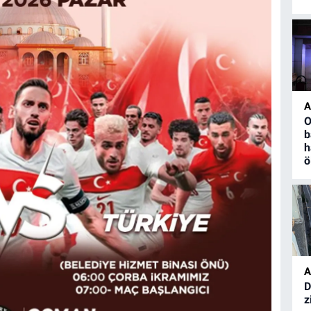
A
O
b
h
ö
A
D
z