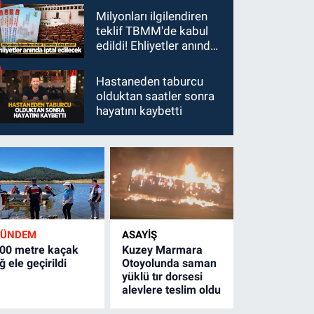
Milyonları ilgilendiren
teklif TBMM'de kabul
edildi! Ehliyetler anında
iptal edilecek
Hastaneden taburcu
olduktan saatler sonra
hayatını kaybetti
GÜNDEM
ASAYİŞ
00 metre kaçak
Kuzey Marmara
ğ ele geçirildi
Otoyolunda saman
yüklü tır dorsesi
alevlere teslim oldu