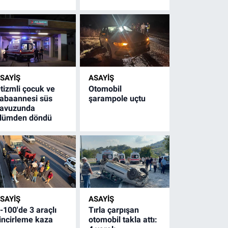
SAYİŞ
ASAYİŞ
tizmli çocuk ve
Otomobil
abaannesi süs
şarampole uçtu
avuzunda
lümden döndü
SAYİŞ
ASAYİŞ
-100'de 3 araçlı
Tırla çarpışan
incirleme kaza
otomobil takla attı: