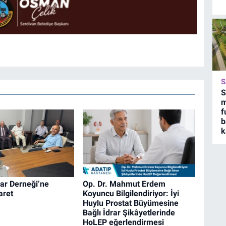
S
S
m
f
b
k
ar Derneği’ne
Op. Dr. Mahmut Erdem
aret
Koyuncu Bilgilendiriyor: İyi
Huylu Prostat Büyümesine
Bağlı İdrar Şikâyetlerinde
HoLEP eğerlendirmesi