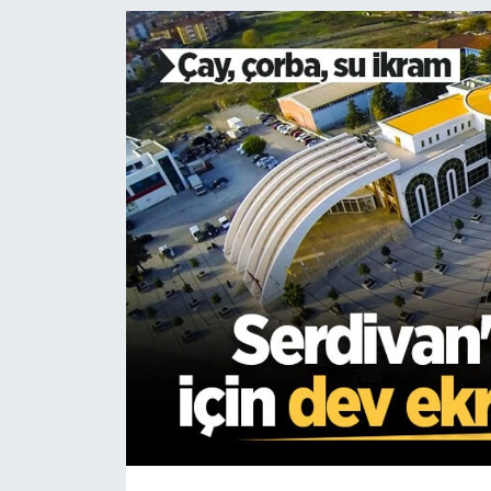
EĞİTİM
MAGAZİN
ÖZEL HABER
HALK54 PANORAMA