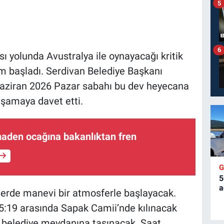
5
6
ı yolunda Avustralya ile oynayacağı kritik
m başladı. Serdivan Belediye Başkanı
Haziran 2026 Pazar sabahı bu dev heyecana
yaşamaya davet etti.
aden ocağına bakanlıktan fren
5
a
tlerde manevi bir atmosferle başlayacak.
:19 arasında Sapak Camii’nde kılınacak
 belediye meydanına taşınacak. Saat