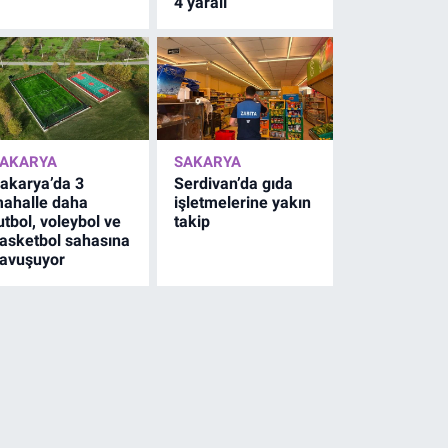
4 yaralı
AKARYA
SAKARYA
akarya’da 3
Serdivan’da gıda
ahalle daha
işletmelerine yakın
utbol, voleybol ve
takip
asketbol sahasına
avuşuyor