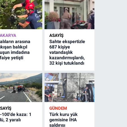
AKARYA
ASAYİŞ
alıların arasına
Sahte ekspertizle
ıkışan balıkçıl
687 kişiye
uşun imdadına
vatandaşlık
tfaiye yetişti
kazandırmışlardı,
32 kişi tutuklandı
SAYİŞ
GÜNDEM
-100'de kaza: 1
Türk kuru yük
lü, 2 yaralı
gemisine İHA
saldırısı