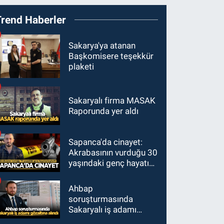
Trend Haberler
Sakarya'ya atanan
Başkomisere teşekkür
plaketi
Sakaryalı firma MASAK
Raporunda yer aldı
Sapanca'da cinayet:
Akrabasının vurduğu 30
yaşındaki genç hayatını
kaybetti
Ahbap
soruşturmasında
Sakaryalı iş adamı
gözaltına alındı