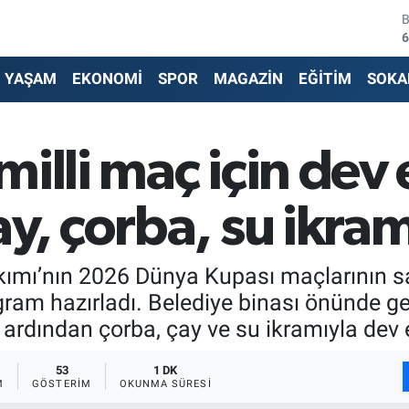
4
5
YAŞAM
EKONOMİ
SPOR
MAGAZİN
EĞİTİM
SOKA
6
6
illi maç için dev
1
y, çorba, su ikra
6
Takımı’nın 2026 Dünya Kupası maçlarının 
gram hazırladı. Belediye binası önünde ge
ardından çorba, çay ve su ikramıyla dev
53
1 DK
M
GÖSTERIM
OKUNMA SÜRESI