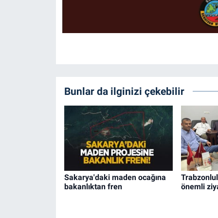
Bunlar da ilginizi çekebilir
Sakarya'daki maden ocağına
Trabzonlul
bakanlıktan fren
önemli ziy