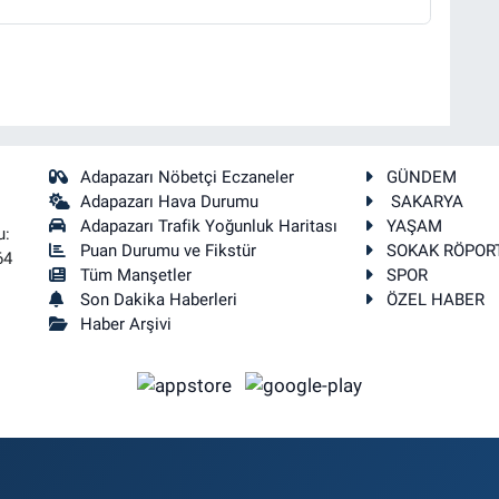
Adapazarı Nöbetçi Eczaneler
GÜNDEM
Adapazarı Hava Durumu
SAKARYA
Adapazarı Trafik Yoğunluk Haritası
YAŞAM
u:
Puan Durumu ve Fikstür
SOKAK RÖPOR
64
Tüm Manşetler
SPOR
Son Dakika Haberleri
ÖZEL HABER
Haber Arşivi