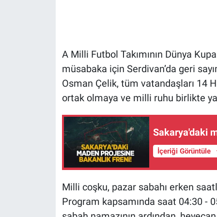
A Milli Futbol Takımının Dünya Kupas
müsabaka için Serdivan’da geri sayı
Osman Çelik, tüm vatandaşları 14 
ortak olmaya ve milli ruhu birlikte 
Sakarya'daki m
İçeriği Görüntüle
Milli coşku, pazar sabahı erken saa
Program kapsamında saat 04:30 - 05
sabah namazının ardından, heyecan