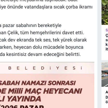
iye önünde vatandaşlara sıcak çorba ikramı
a pazar sabahının bereketiyle
S
an Çelik, tüm hemşehrilerini davet etti.
Ç
cak dev ekranda tek ses, tek yürek olarak
s
k
gularken, heyecan dolu mücadele boyunca
i
da kesintisiz devam edeceğini belirtti.
A
D
ö