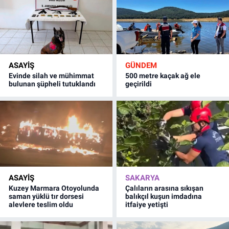
ASAYİŞ
GÜNDEM
Evinde silah ve mühimmat
500 metre kaçak ağ ele
bulunan şüpheli tutuklandı
geçirildi
ASAYİŞ
SAKARYA
Kuzey Marmara Otoyolunda
Çalıların arasına sıkışan
saman yüklü tır dorsesi
balıkçıl kuşun imdadına
alevlere teslim oldu
itfaiye yetişti