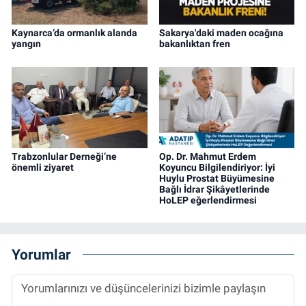
Kaynarca’da ormanlık alanda
Sakarya'daki maden ocağına
yangın
bakanlıktan fren
Trabzonlular Derneği’ne
Op. Dr. Mahmut Erdem
önemli ziyaret
Koyuncu Bilgilendiriyor: İyi
Huylu Prostat Büyümesine
Bağlı İdrar Şikâyetlerinde
HoLEP eğerlendirmesi
Yorumlar