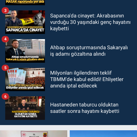
3
Sapanca'da cinayet: Akrabasının
vurduğu 30 yaşındaki genç hayatını
kaybetti
4
Ahbap soruşturmasında Sakaryalı
iş adamı gözaltına alındı
5
Milyonları ilgilendiren teklif
TBMM'de kabul edildi! Ehliyetler
anında iptal edilecek
6
Hastaneden taburcu olduktan
saatler sonra hayatını kaybetti