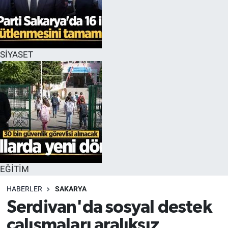
EĞİTİM
MAGAZİN
SİYASET
ÖZEL HABER
HALK54 PANORAMA
EĞİTİM
HABERLER
SAKARYA
Serdivan'da sosyal destek
çalışmaları aralıksız