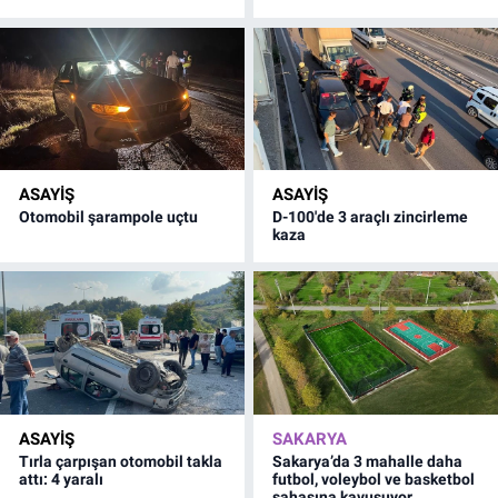
ASAYİŞ
ASAYİŞ
Otomobil şarampole uçtu
D-100'de 3 araçlı zincirleme
kaza
ASAYİŞ
SAKARYA
Tırla çarpışan otomobil takla
Sakarya’da 3 mahalle daha
attı: 4 yaralı
futbol, voleybol ve basketbol
sahasına kavuşuyor