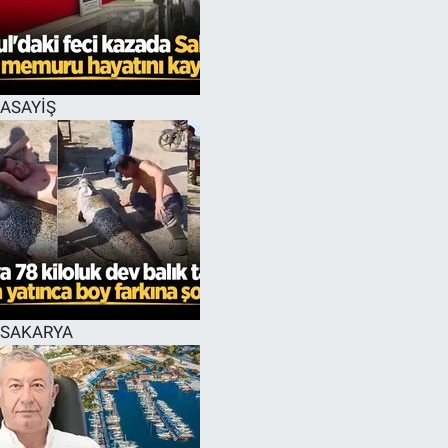
EĞİTİM
MAGAZİN
ASAYİŞ
ÖZEL HABER
HALK54 PANORAMA
SAKARYA