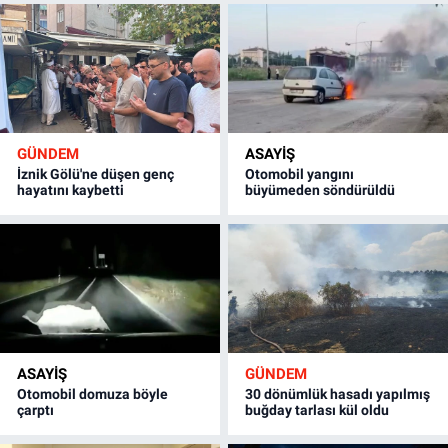
GÜNDEM
ASAYİŞ
İznik Gölü'ne düşen genç
Otomobil yangını
hayatını kaybetti
büyümeden söndürüldü
ASAYİŞ
GÜNDEM
Otomobil domuza böyle
30 dönümlük hasadı yapılmış
çarptı
buğday tarlası kül oldu