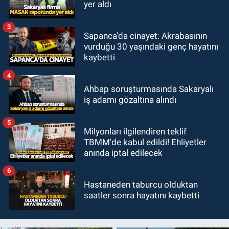
yer aldı
3
Sapanca'da cinayet: Akrabasının
vurduğu 30 yaşındaki genç hayatını
kaybetti
4
Ahbap soruşturmasında Sakaryalı
iş adamı gözaltına alındı
5
Milyonları ilgilendiren teklif
TBMM'de kabul edildi! Ehliyetler
anında iptal edilecek
6
Hastaneden taburcu olduktan
saatler sonra hayatını kaybetti