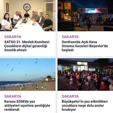
SAKARYA
SAKARYA
SATSO 31. Meslek Komitesi:
Serdivan’da Açık Hava
Çocukların dijital güvenliği
Sinema Geceleri Beşevler’de
öncelik olmalı
başladı
SAKARYA
SAKARYA
Karasu SGM’de yaz
Büyükşehir’in yaz etkinlikleri
atölyeleri uçurtma şenliğiyle
çocuklara neşe dolu anılar
renklendi
bırakıyor