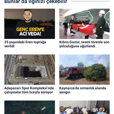
Bunlar da ilginizi çekebilir
25 yaşındaki Eren toprağa
Kıbrıs Gazisi, resmi törenle son
verildi
yolculuğuna uğurlandı
Adapazarı Spor Kompleksi’nde
Kaynarca’da ormanlık alanda
çalışmalar tüm hızıyla sürüyor
yangın