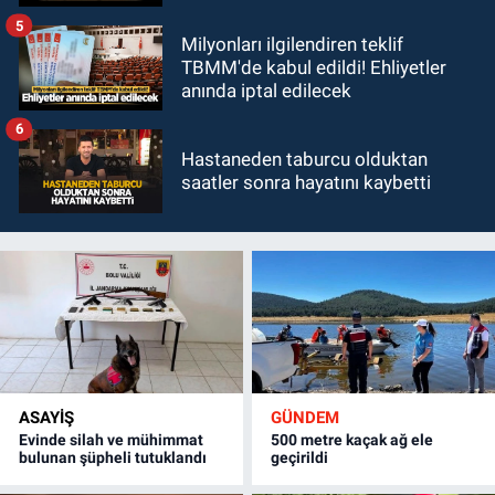
5
Milyonları ilgilendiren teklif
TBMM'de kabul edildi! Ehliyetler
anında iptal edilecek
6
Hastaneden taburcu olduktan
saatler sonra hayatını kaybetti
ASAYİŞ
GÜNDEM
Evinde silah ve mühimmat
500 metre kaçak ağ ele
bulunan şüpheli tutuklandı
geçirildi