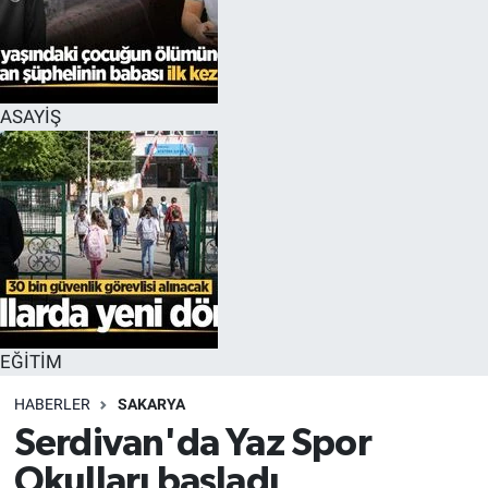
EĞİTİM
MAGAZİN
ASAYİŞ
ÖZEL HABER
HALK54 PANORAMA
EĞİTİM
HABERLER
SAKARYA
Serdivan'da Yaz Spor
Okulları başladı