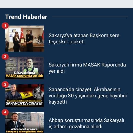
Trend Haberler
1
Sakarya'ya atanan Başkomisere
teşekkür plaketi
2
Sakaryalı firma MASAK Raporunda
yer aldı
3
Sapanca'da cinayet: Akrabasının
vurduğu 30 yaşındaki genç hayatını
kaybetti
4
Ahbap soruşturmasında Sakaryalı
iş adamı gözaltına alındı