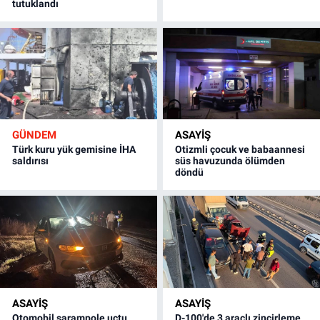
tutuklandı
GÜNDEM
ASAYİŞ
Türk kuru yük gemisine İHA
Otizmli çocuk ve babaannesi
saldırısı
süs havuzunda ölümden
döndü
ASAYİŞ
ASAYİŞ
Otomobil şarampole uçtu
D-100'de 3 araçlı zincirleme