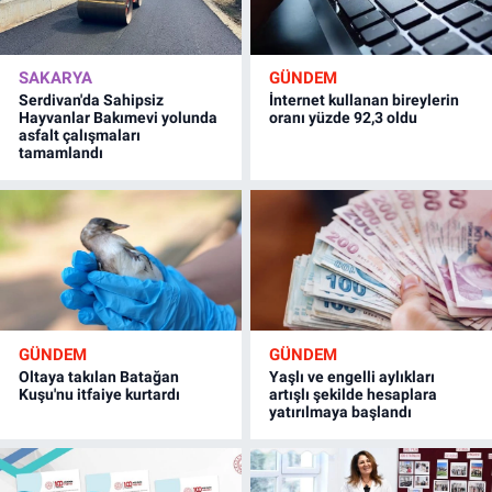
SAKARYA
GÜNDEM
Serdivan'da Sahipsiz
İnternet kullanan bireylerin
Hayvanlar Bakımevi yolunda
oranı yüzde 92,3 oldu
asfalt çalışmaları
tamamlandı
GÜNDEM
GÜNDEM
Oltaya takılan Batağan
Yaşlı ve engelli aylıkları
Kuşu'nu itfaiye kurtardı
artışlı şekilde hesaplara
yatırılmaya başlandı