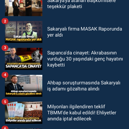
Sakarya'ya atanan Başkomisere
teşekkür plaketi
2
Sakaryalı firma MASAK Raporunda
yer aldı
3
Sapanca'da cinayet: Akrabasının
vurduğu 30 yaşındaki genç hayatını
kaybetti
4
Ahbap soruşturmasında Sakaryalı
iş adamı gözaltına alındı
5
Milyonları ilgilendiren teklif
TBMM'de kabul edildi! Ehliyetler
anında iptal edilecek
6