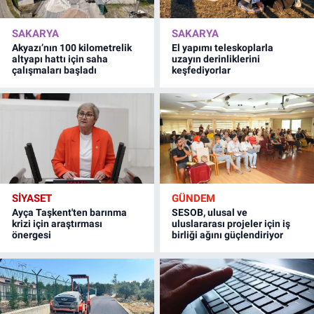
SAKARYA
SAKARYA
Akyazı’nın 100 kilometrelik
El yapımı teleskoplarla
altyapı hattı için saha
uzayın derinliklerini
çalışmaları başladı
keşfediyorlar
SİYASET
GÜNDEM
Ayça Taşkent'ten barınma
SESOB, ulusal ve
krizi için araştırması
uluslararası projeler için iş
önergesi
birliği ağını güçlendiriyor