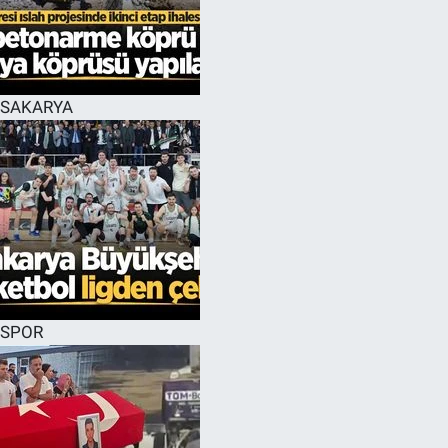
EĞİTİM
MAGAZİN
SAKARYA
ÖZEL HABER
HALK54 PANORAMA
SPOR