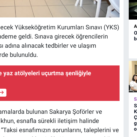
A
ilecek Yükseköğretim Kurumları Sınavı (YKS)
O
deme geldi. Sınava girecek öğrencilerin
b
 adına alınacak tedbirler ve ulaşım
rde bulunuldu.
yaz atölyeleri uçurtma şenliğiyle
S
S
lamalarda bulunan Sakarya Şoförler ve
K
Ç
khun, esnafla sürekli iletişim halinde
g
o
“Taksi esnafımızın sorunlarını, taleplerini ve