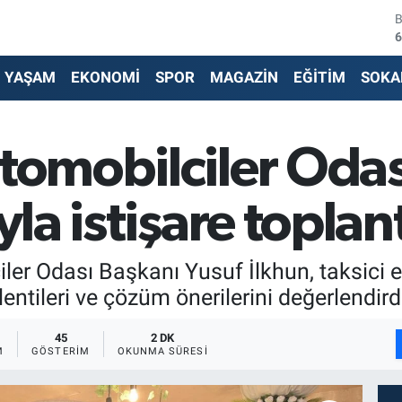
4
5
YAŞAM
EKONOMİ
SPOR
MAGAZİN
EĞİTİM
SOKA
6
6
Otomobilciler Oda
1
yla istişare toplant
6
ler Odası Başkanı Yusuf İlkhun, taksici e
entileri ve çözüm önerilerini değerlendird
45
2 DK
M
GÖSTERIM
OKUNMA SÜRESI