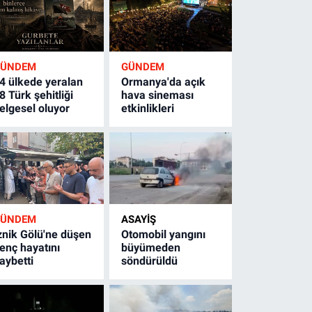
GÜNDEM
GÜNDEM
4 ülkede yeralan
Ormanya'da açık
8 Türk şehitliği
hava sineması
elgesel oluyor
etkinlikleri
GÜNDEM
ASAYİŞ
znik Gölü'ne düşen
Otomobil yangını
enç hayatını
büyümeden
aybetti
söndürüldü