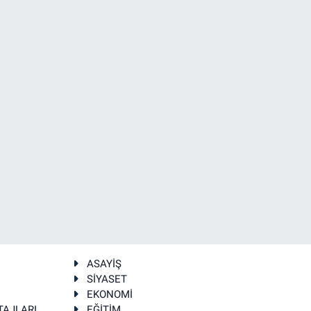
ASAYİŞ
SİYASET
EKONOMİ
TAJLARI
EĞİTİM