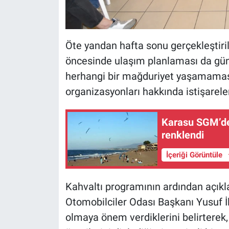
Öte yandan hafta sonu gerçekleştir
öncesinde ulaşım planlaması da gün
herhangi bir mağduriyet yaşamaması
organizasyonları hakkında istişarele
Karasu SGM’de 
renklendi
İçeriği Görüntüle
Kahvaltı programının ardından açık
Otomobilciler Odası Başkanı Yusuf İl
olmaya önem verdiklerini belirterek, 