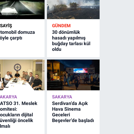
SAYİŞ
GÜNDEM
tomobil domuza
30 dönümlük
öyle çarptı
hasadı yapılmış
buğday tarlası kül
oldu
AKARYA
SAKARYA
ATSO 31. Meslek
Serdivan’da Açık
omitesi:
Hava Sinema
ocukların dijital
Geceleri
üvenliği öncelik
Beşevler’de başladı
lmalı