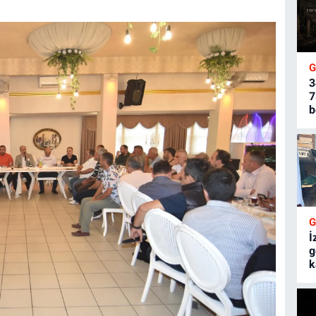
3
7
b
İ
g
k