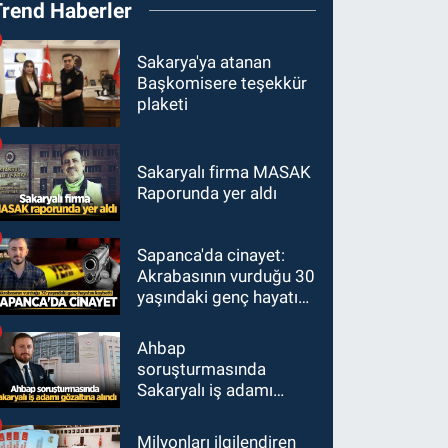
Trend Haberler
Sakarya'ya atanan
Başkomisere teşekkür
plaketi
Sakaryalı firma MASAK
Raporunda yer aldı
Sapanca'da cinayet:
Akrabasının vurduğu 30
yaşındaki genç hayatını
kaybetti
Ahbap
soruşturmasında
Sakaryalı iş adamı
gözaltına alındı
Milyonları ilgilendiren