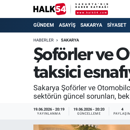
GÜNDEM
Adapazarı Nöbetçi Eczaneler
GÜNDEM
ASAYİŞ
SAKARYA
SİYASET
ASAYİŞ
Adapazarı Hava Durumu
HABERLER
SAKARYA
Şoförler ve 
YAŞAM
Adapazarı Trafik Yoğunluk Haritası
taksici esnafı
SAKARYA
Süper Lig Puan Durumu ve Fikstür
SİYASET
Tüm Manşetler
Sakarya Şoförler ve Otomobilci
sektörün güncel sorunları, bekl
EKONOMİ
Son Dakika Haberleri
19.06.2026 - 20:19
19.06.2026 - 20:20
4
SOKAK RÖPORTAJLARI
Haber Arşivi
YAYINLANMA
GÜNCELLEME
PAYLAŞI
SPOR