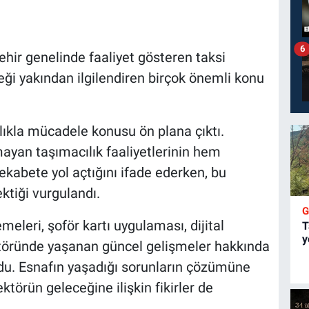
6
hir genelinde faaliyet gösteren taksi
leği yakından ilgilendiren birçok önemli konu
lıkla mücadele konusu ön plana çıktı.
lmayan taşımacılık faaliyetlerinin hem
kabete yol açtığını ifade ederken, bu
ktiği vurgulandı.
eleri, şoför kartı uygulaması, dijital
T
y
ktöründe yaşanan güncel gelişmeler hakkında
uldu. Esnafın yaşadığı sorunların çözümüne
ektörün geleceğine ilişkin fikirler de