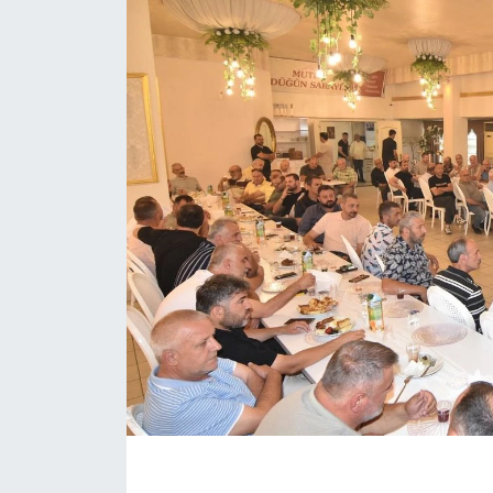
EĞİTİM
MAGAZİN
ÖZEL HABER
HALK54 PANORAMA