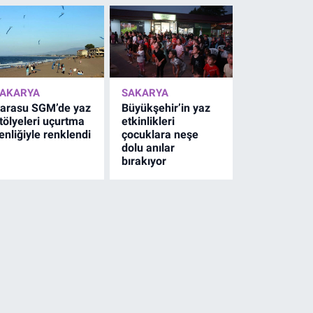
AKARYA
SAKARYA
arasu SGM’de yaz
Büyükşehir’in yaz
tölyeleri uçurtma
etkinlikleri
enliğiyle renklendi
çocuklara neşe
dolu anılar
bırakıyor