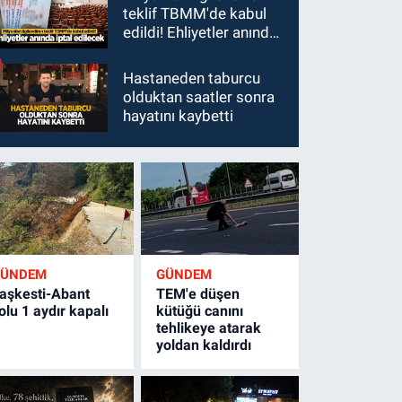
teklif TBMM'de kabul
edildi! Ehliyetler anında
iptal edilecek
Hastaneden taburcu
olduktan saatler sonra
hayatını kaybetti
GÜNDEM
GÜNDEM
aşkesti-Abant
TEM'e düşen
olu 1 aydır kapalı
kütüğü canını
tehlikeye atarak
yoldan kaldırdı