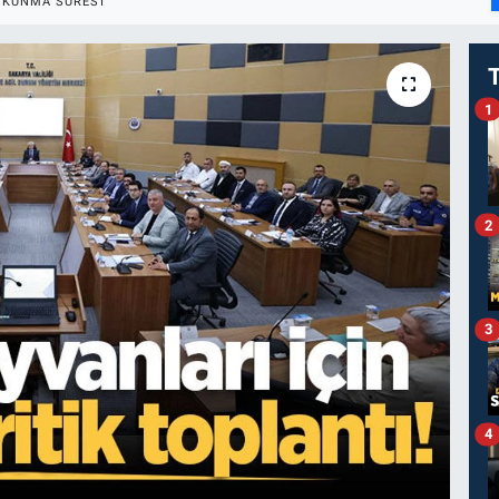
OKUNMA SÜRESI
1
2
3
4