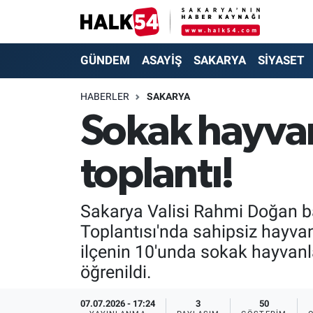
GÜNDEM
Adapazarı Nöbetçi Eczaneler
GÜNDEM
ASAYİŞ
SAKARYA
SİYASET
ASAYİŞ
Adapazarı Hava Durumu
HABERLER
SAKARYA
Sokak hayvanla
YAŞAM
Adapazarı Trafik Yoğunluk Haritası
toplantı!
SAKARYA
Süper Lig Puan Durumu ve Fikstür
SİYASET
Tüm Manşetler
Sakarya Valisi Rahmi Doğan ba
Toplantısı'nda sahipsiz hayvan
EKONOMİ
Son Dakika Haberleri
ilçenin 10'unda sokak hayvanla
SOKAK RÖPORTAJLARI
Haber Arşivi
öğrenildi.
SPOR
07.07.2026 - 17:24
3
50