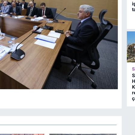
i
t
S
S
H
K
r
ç