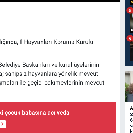
5
6
ığında, İl Hayvanları Koruma Kurulu
Belediye Başkanları ve kurul üyelerinin
ıda; sahipsiz hayvanlara yönelik mevcut
şmaları ile geçici bakımevlerinin mevcut
A
ki çocuk babasına acı veda
S
6
v
k