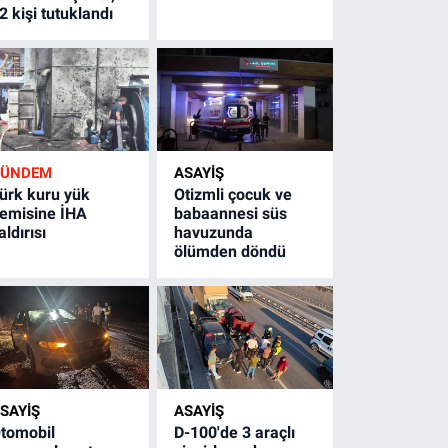
2 kişi tutuklandı
GÜNDEM
ASAYİŞ
ürk kuru yük
Otizmli çocuk ve
emisine İHA
babaannesi süs
aldırısı
havuzunda
ölümden döndü
SAYİŞ
ASAYİŞ
tomobil
D-100'de 3 araçlı