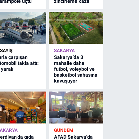
arampole uçtu
zincirleme kaza
SAYİŞ
SAKARYA
ırla çarpışan
Sakarya’da 3
tomobil takla attı:
mahalle daha
 yaralı
futbol, voleybol ve
basketbol sahasına
kavuşuyor
AKARYA
GÜNDEM
erdivan’da gıda
AFAD Sakarya'da