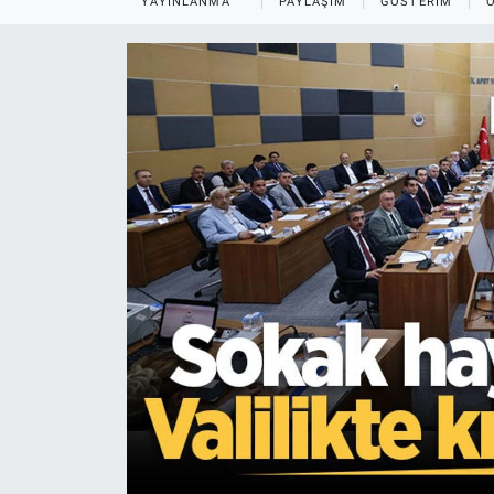
YAYINLANMA
PAYLAŞIM
GÖSTERIM
EĞİTİM
MAGAZİN
ÖZEL HABER
HALK54 PANORAMA