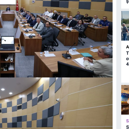
ş
A
T
o
4
S
S