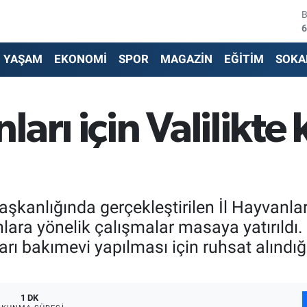
4
5
YAŞAM
EKONOMİ
SPOR
MAGAZİN
EĞİTİM
SOKA
6
6
rı için Valilikte k
1
6
şkanlığında gerçekleştirilen İl Hayvanla
lara yönelik çalışmalar masaya yatırıldı.
rı bakımevi yapılması için ruhsat alındığ
1 DK