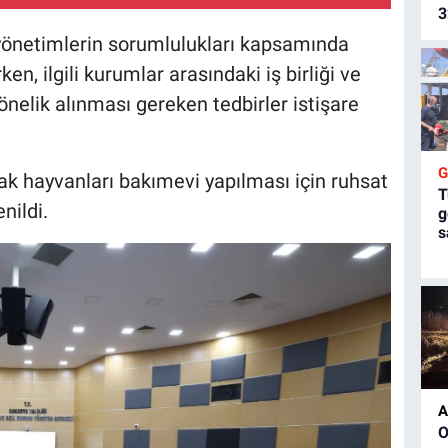
3
l yönetimlerin sorumlulukları kapsamında
en, ilgili kurumlar arasındaki iş birliği ve
nelik alınması gereken tedbirler istişare
ak hayvanları bakımevi yapılması için ruhsat
T
nildi.
g
s
A
O