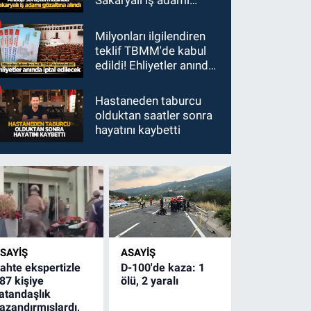
Sakaryalı iş adamı
gözaltına alındı
Milyonları ilgilendiren
teklif TBMM'de kabul
edildi! Ehliyetler anında
iptal edilecek
Hastaneden taburcu
olduktan saatler sonra
hayatını kaybetti
SAYİŞ
ASAYİŞ
ahte ekspertizle
D-100'de kaza: 1
87 kişiye
ölü, 2 yaralı
atandaşlık
azandırmışlardı,