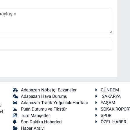
Adapazarı Nöbetçi Eczaneler
GÜNDEM
Adapazarı Hava Durumu
SAKARYA
Adapazarı Trafik Yoğunluk Haritası
YAŞAM
u:
Puan Durumu ve Fikstür
SOKAK RÖPOR
64
Tüm Manşetler
SPOR
Son Dakika Haberleri
ÖZEL HABER
Haber Arşivi