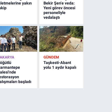
şletmelerine yakın
Bekir Şen'e veda:
akip
Yeni görev öncesi
personeliyle
vedalaştı
AKARYA
GÜNDEM
öğütlü
Taşkesti-Abant
armantepe
yolu 1 aydır kapalı
alesi'nde
estorasyon
alışmaları başladı