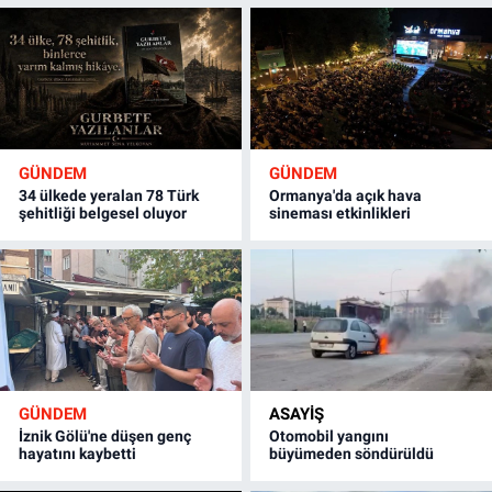
GÜNDEM
GÜNDEM
34 ülkede yeralan 78 Türk
Ormanya'da açık hava
şehitliği belgesel oluyor
sineması etkinlikleri
GÜNDEM
ASAYİŞ
İznik Gölü'ne düşen genç
Otomobil yangını
hayatını kaybetti
büyümeden söndürüldü