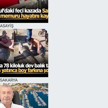
EĞİTİM
MAGAZİN
ASAYİŞ
ÖZEL HABER
HALK54 PANORAMA
SAKARYA