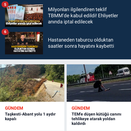
5
Milyonları ilgilendiren teklif
TBMM'de kabul edildi! Ehliyetler
anında iptal edilecek
6
Hastaneden taburcu olduktan
saatler sonra hayatını kaybetti
GÜNDEM
GÜNDEM
Taşkesti-Abant yolu 1 aydır
TEM'e düşen kütüğü canını
kapalı
tehlikeye atarak yoldan
kaldırdı