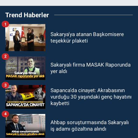
Trend Haberler
1
Sakarya'ya atanan Başkomisere
teşekkür plaketi
2
Sakaryalı firma MASAK Raporunda
yer aldı
3
Sapanca'da cinayet: Akrabasının
vurduğu 30 yaşındaki genç hayatını
kaybetti
4
Ahbap soruşturmasında Sakaryalı
iş adamı gözaltına alındı