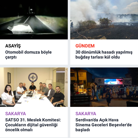
ASAYİŞ
GÜNDEM
Otomobil domuza böyle
30 dönümlük hasadı yapılmış
çarptı
buğday tarlası kül oldu
SAKARYA
SAKARYA
SATSO 31. Meslek Komitesi:
Serdivan’da Açık Hava
Çocukların dijital güvenliği
Sinema Geceleri Beşevler’de
öncelik olmalı
başladı