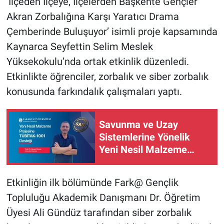
‘İlçeden İlçeye, İlçelerden Başkente Gençler
Akran Zorbalığına Karşı Yaratıcı Drama
Çemberinde Buluşuyor’ isimli proje kapsamında
Kaynarca Seyfettin Selim Meslek
Yüksekokulu’nda ortak etkinlik düzenledi.
Etkinlikte öğrenciler, zorbalık ve siber zorbalık
konusunda farkındalık çalışmaları yaptı.
Savunma ve Uzay
Sistemlerine Yönelik
Yeni Nesil Malzeme
projesine TÜBİTAK
desteği
Etkinliğin ilk bölümünde Fark@ Gençlik
Topluluğu Akademik Danışmanı Dr. Öğretim
Üyesi Ali Gündüz tarafından siber zorbalık