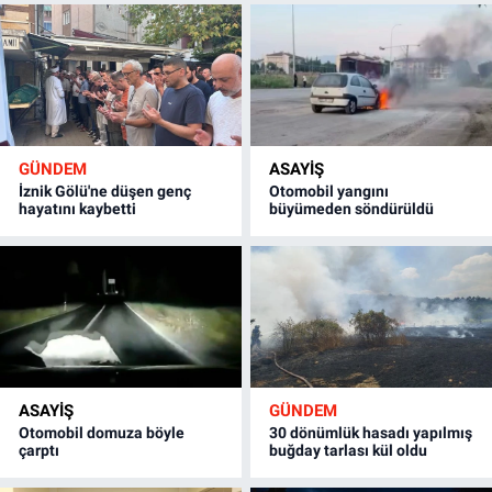
GÜNDEM
ASAYİŞ
İznik Gölü'ne düşen genç
Otomobil yangını
hayatını kaybetti
büyümeden söndürüldü
ASAYİŞ
GÜNDEM
Otomobil domuza böyle
30 dönümlük hasadı yapılmış
çarptı
buğday tarlası kül oldu