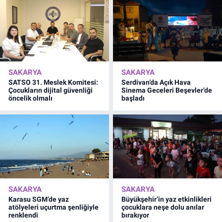
SAKARYA
SAKARYA
SATSO 31. Meslek Komitesi:
Serdivan’da Açık Hava
Çocukların dijital güvenliği
Sinema Geceleri Beşevler’de
öncelik olmalı
başladı
SAKARYA
SAKARYA
Karasu SGM’de yaz
Büyükşehir’in yaz etkinlikleri
atölyeleri uçurtma şenliğiyle
çocuklara neşe dolu anılar
renklendi
bırakıyor