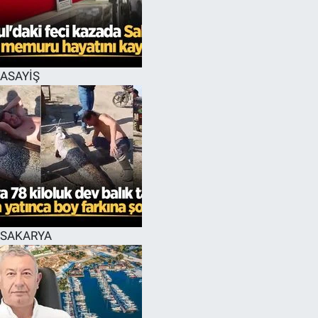
EĞİTİM
MAGAZİN
ASAYİŞ
ÖZEL HABER
HALK54 PANORAMA
SAKARYA