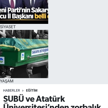
SİYASET
YAŞAM
HABERLER
EĞİTİM
SUBÜ ve Atatürk
Üniversitesi’nden zorbalık