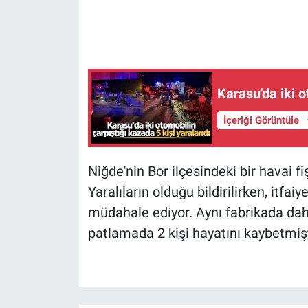
Karasu'da iki o
İçeriği Görüntüle
Niğde'nin Bor ilçesindeki bir havai 
Yaralıların olduğu bildirilirken, itfa
müdahale ediyor. Aynı fabrikada da
patlamada 2 kişi hayatını kaybetmişt