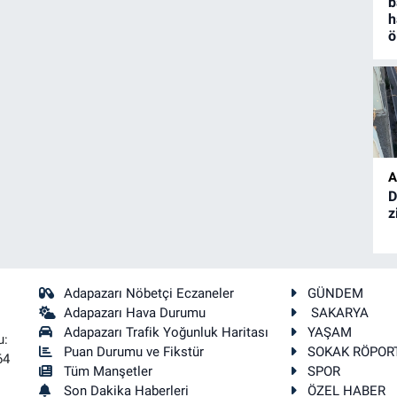
b
h
ö
A
D
z
Adapazarı Nöbetçi Eczaneler
GÜNDEM
Adapazarı Hava Durumu
SAKARYA
Adapazarı Trafik Yoğunluk Haritası
YAŞAM
u:
Puan Durumu ve Fikstür
SOKAK RÖPOR
64
Tüm Manşetler
SPOR
Son Dakika Haberleri
ÖZEL HABER