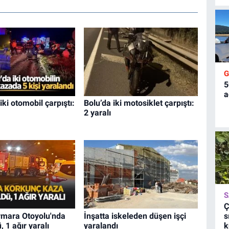
5
a
iki otomobil çarpıştı:
Bolu’da iki motosiklet çarpıştı:
2 yaralı
S
Ç
mara Otoyolu'nda
İnşatta iskeleden düşen işçi
s
, 1 ağır yaralı
yaralandı
k