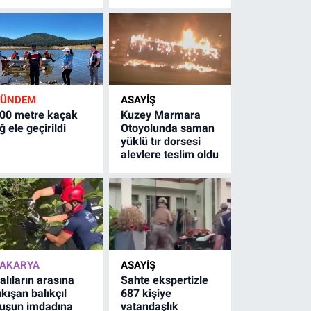
GÜNDEM
ASAYİŞ
00 metre kaçak
Kuzey Marmara
ğ ele geçirildi
Otoyolunda saman
yüklü tır dorsesi
alevlere teslim oldu
AKARYA
ASAYİŞ
alıların arasına
Sahte ekspertizle
ıkışan balıkçıl
687 kişiye
uşun imdadına
vatandaşlık