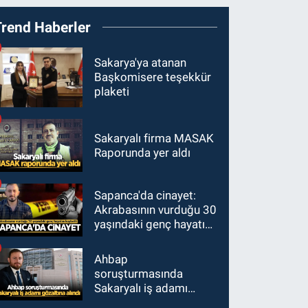
Trend Haberler
Sakarya'ya atanan
Başkomisere teşekkür
plaketi
Sakaryalı firma MASAK
Raporunda yer aldı
Sapanca'da cinayet:
Akrabasının vurduğu 30
yaşındaki genç hayatını
kaybetti
Ahbap
soruşturmasında
Sakaryalı iş adamı
gözaltına alındı