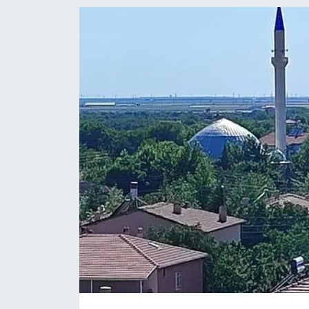
EĞİTİM
MAGAZİN
ÖZEL HABER
HALK54 PANORAMA