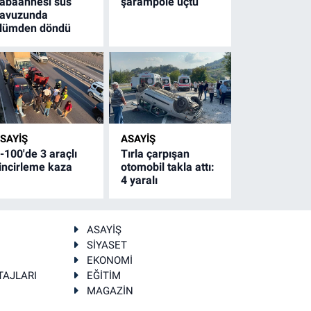
abaannesi süs
şarampole uçtu
avuzunda
lümden döndü
SAYİŞ
ASAYİŞ
-100'de 3 araçlı
Tırla çarpışan
incirleme kaza
otomobil takla attı:
4 yaralı
ASAYİŞ
SİYASET
EKONOMİ
TAJLARI
EĞİTİM
MAGAZİN