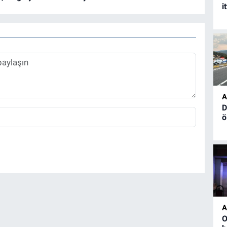
i
A
D
ö
A
O