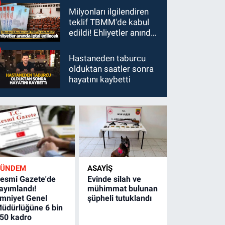
Milyonları ilgilendiren
teklif TBMM'de kabul
edildi! Ehliyetler anında
iptal edilecek
Hastaneden taburcu
olduktan saatler sonra
hayatını kaybetti
GÜNDEM
ASAYİŞ
esmi Gazete'de
Evinde silah ve
ayımlandı!
mühimmat bulunan
mniyet Genel
şüpheli tutuklandı
üdürlüğüne 6 bin
50 kadro