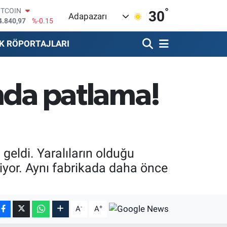
ITCOIN
°
30
Adapazarı
4.840,97
%-0.15
OLAR
7,7436
%0.18
K RÖPORTAJLARI
URO
5,2510
%0.32
TERLİN
4,4811
%0.38
ında patlama!
RAM ALTIN
660.55
%0
İST100
3.779
%-14
geldi. Yaralıların olduğu
diyor. Aynı fabrikada daha önce
-
+
A
A