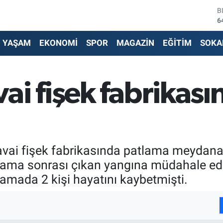
B
6
D
4
YAŞAM
EKONOMİ
SPOR
MAGAZİN
EĞİTİM
SOKA
E
5
S
6
ai fişek fabrikas
G
6
B
1
havai fişek fabrikasında patlama meydana 
i patlama sonrası çıkan yangına müdahale e
mada 2 kişi hayatını kaybetmişti.
I