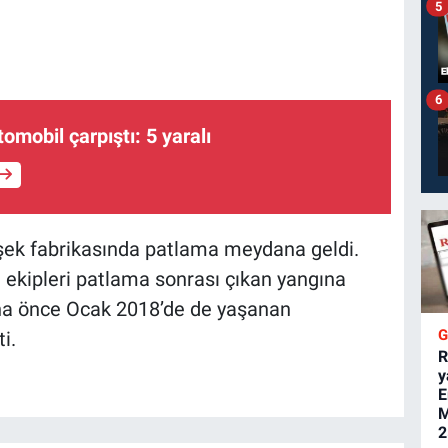
5
6
tomobil çarpıştı: 5 yaralı
fişek fabrikasında patlama meydana geldi.
iye ekipleri patlama sonrası çıkan yangına
ha önce Ocak 2018’de de yaşanan
i.
R
y
E
M
2