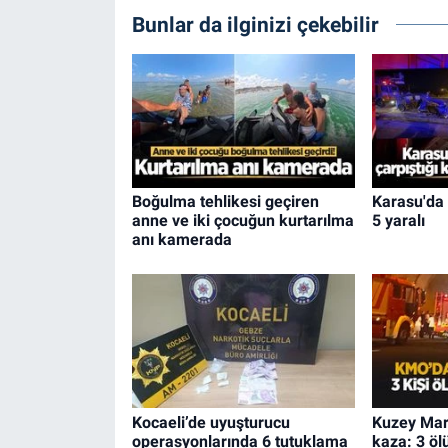
Bunlar da ilginizi çekebilir
Boğulma tehlikesi geçiren
Karasu'da 
anne ve iki çocuğun kurtarılma
5 yaralı
anı kamerada
Kocaeli’de uyuşturucu
Kuzey Mar
operasyonlarında 6 tutuklama
kaza: 3 ölü