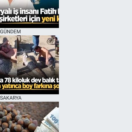
EĞİTİM
MAGAZİN
GÜNDEM
ÖZEL HABER
HALK54 PANORAMA
SAKARYA