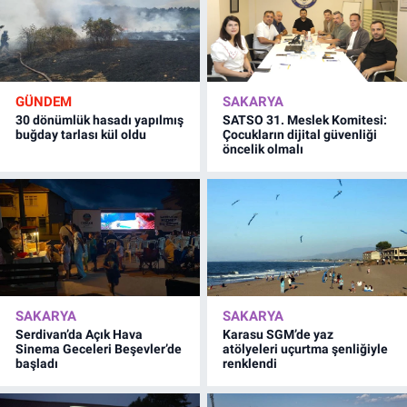
GÜNDEM
SAKARYA
30 dönümlük hasadı yapılmış
SATSO 31. Meslek Komitesi:
buğday tarlası kül oldu
Çocukların dijital güvenliği
öncelik olmalı
SAKARYA
SAKARYA
Serdivan’da Açık Hava
Karasu SGM’de yaz
Sinema Geceleri Beşevler’de
atölyeleri uçurtma şenliğiyle
başladı
renklendi