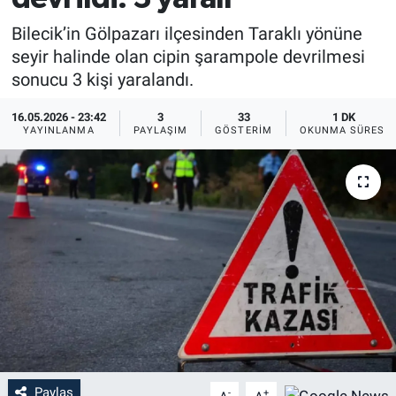
Bilecik’in Gölpazarı ilçesinden Taraklı yönüne
seyir halinde olan cipin şarampole devrilmesi
sonucu 3 kişi yaralandı.
16.05.2026 - 23:42
3
33
1 DK
YAYINLANMA
PAYLAŞIM
GÖSTERIM
OKUNMA SÜRESI
Paylaş
-
+