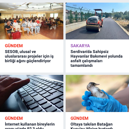
GÜNDEM
SAKARYA
SESOB, ulusal ve
Serdivan'da Sahipsiz
uluslararası projeler için iş
Hayvanlar Bakımevi yolunda
birliği ağını güçlendiriyor
asfalt çalışmaları
tamamlandı
GÜNDEM
GÜNDEM
İnternet kullanan bireylerin
Oltaya takılan Batağan
oranı yüzde 92,3 oldu
Kuşu'nu itfaiye kurtardı