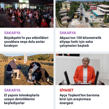
SAKARYA
SAKARYA
Büyükşehir’in yaz etkinlikleri
Akyazı’nın 100 kilometrelik
çocuklara neşe dolu anılar
altyapı hattı için saha
bırakıyor
çalışmaları başladı
SAKARYA
SİYASET
El yapımı teleskoplarla
Ayça Taşkent'ten barınma
uzayın derinliklerini
krizi için araştırması
keşfediyorlar
önergesi