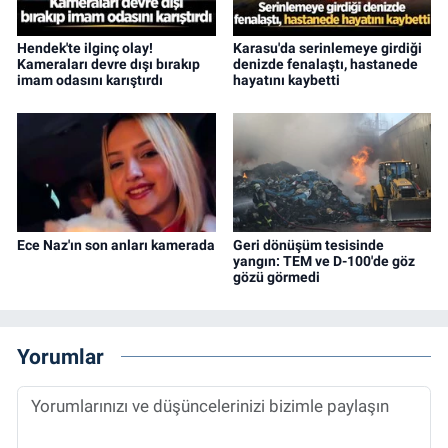
Hendek'te ilginç olay!
Karasu'da serinlemeye girdiği
Kameraları devre dışı bırakıp
denizde fenalaştı, hastanede
imam odasını karıştırdı
hayatını kaybetti
Ece Naz'ın son anları kamerada
Geri dönüşüm tesisinde
yangın: TEM ve D-100'de göz
gözü görmedi
Yorumlar