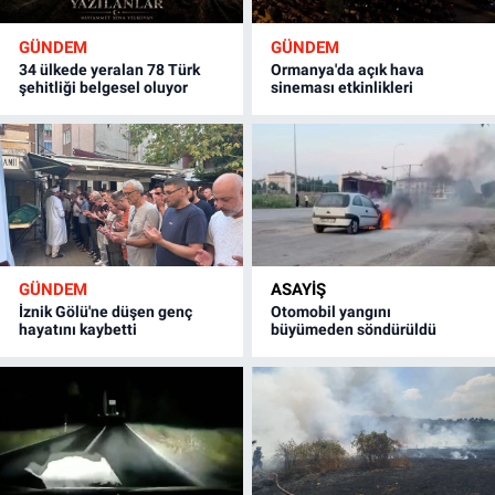
GÜNDEM
GÜNDEM
34 ülkede yeralan 78 Türk
Ormanya'da açık hava
şehitliği belgesel oluyor
sineması etkinlikleri
GÜNDEM
ASAYİŞ
İznik Gölü'ne düşen genç
Otomobil yangını
hayatını kaybetti
büyümeden söndürüldü