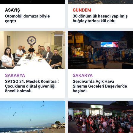
ASAYİŞ
GÜNDEM
Otomobil domuza böyle
30 dönümlük hasadı yapılmış
çarptı
buğday tarlası kül oldu
SAKARYA
SAKARYA
SATSO 31. Meslek Komitesi:
Serdivan’da Açık Hava
Çocukların dijital güvenliği
Sinema Geceleri Beşevler’de
öncelik olmalı
başladı