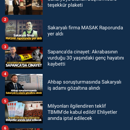
teşekkür plaketi
2
Sakaryalı firma MASAK Raporunda
yer aldı
3
Sapanca'da cinayet: Akrabasının
vurduğu 30 yaşındaki genç hayatını
kaybetti
4
Ahbap soruşturmasında Sakaryalı
iş adamı gözaltına alındı
5
Milyonları ilgilendiren teklif
TBMM'de kabul edildi! Ehliyetler
anında iptal edilecek
6