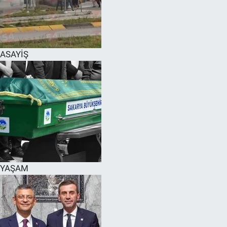
EĞİTİM
MAGAZİN
ASAYİŞ
ÖZEL HABER
HALK54 PANORAMA
YAŞAM