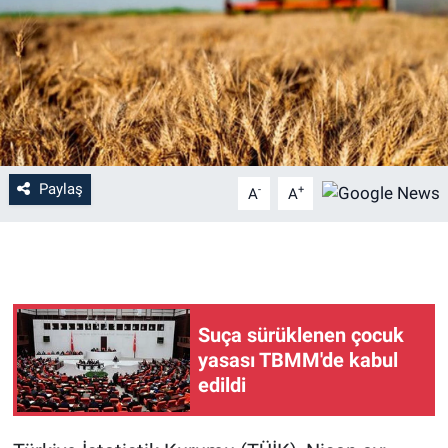
Paylaş
-
+
A
A
Suça sürüklenen çocuk
yasası TBMM'de kabul
edildi