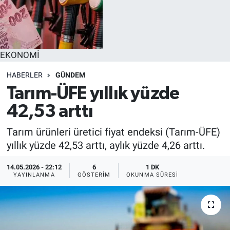
EĞİTİM
MAGAZİN
EKONOMİ
ÖZEL HABER
HABERLER
GÜNDEM
Tarım-ÜFE yıllık yüzde
HALK54 PANORAMA
42,53 arttı
Tarım ürünleri üretici fiyat endeksi (Tarım-ÜFE)
yıllık yüzde 42,53 arttı, aylık yüzde 4,26 arttı.
14.05.2026 - 22:12
6
1 DK
YAYINLANMA
GÖSTERIM
OKUNMA SÜRESI