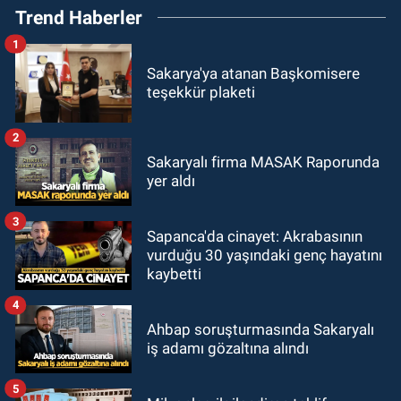
Trend Haberler
1
Sakarya'ya atanan Başkomisere
teşekkür plaketi
2
Sakaryalı firma MASAK Raporunda
yer aldı
3
Sapanca'da cinayet: Akrabasının
vurduğu 30 yaşındaki genç hayatını
kaybetti
4
Ahbap soruşturmasında Sakaryalı
iş adamı gözaltına alındı
5