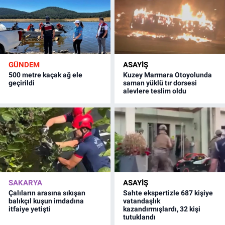
GÜNDEM
ASAYİŞ
500 metre kaçak ağ ele
Kuzey Marmara Otoyolunda
geçirildi
saman yüklü tır dorsesi
alevlere teslim oldu
SAKARYA
ASAYİŞ
Çalıların arasına sıkışan
Sahte ekspertizle 687 kişiye
balıkçıl kuşun imdadına
vatandaşlık
itfaiye yetişti
kazandırmışlardı, 32 kişi
tutuklandı