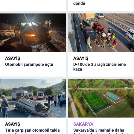
döndü
ASAYİŞ
ASAYİŞ
Otomobil şarampole uçtu
D-100'de 3 araçlı zincirleme
kaza
ASAYİŞ
SAKARYA
Tırla çarpışan otomobil takla
Sakarya’da 3 mahalle daha