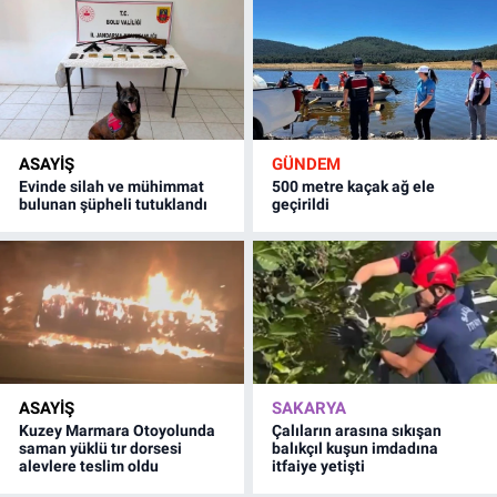
ASAYİŞ
GÜNDEM
Evinde silah ve mühimmat
500 metre kaçak ağ ele
bulunan şüpheli tutuklandı
geçirildi
ASAYİŞ
SAKARYA
Kuzey Marmara Otoyolunda
Çalıların arasına sıkışan
saman yüklü tır dorsesi
balıkçıl kuşun imdadına
alevlere teslim oldu
itfaiye yetişti