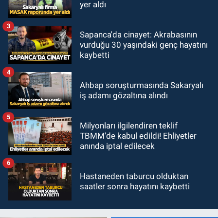
yer aldı
3
Sapanca'da cinayet: Akrabasının
vurduğu 30 yaşındaki genç hayatını
kaybetti
4
Ahbap soruşturmasında Sakaryalı
iş adamı gözaltına alındı
5
Milyonları ilgilendiren teklif
TBMM'de kabul edildi! Ehliyetler
anında iptal edilecek
6
Hastaneden taburcu olduktan
saatler sonra hayatını kaybetti