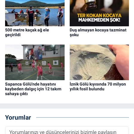
500 metre kaçak ağ ele
Duş almayan kocaya tazminat
geçirildi
şoku
Sapanca Gölü'nde hayatını
İznik Gölü kıyısında 70 milyon
kaybeden dalgıç için 12 takım
yıllık fosil bulundu
sahaya çıktı
Yorumlar