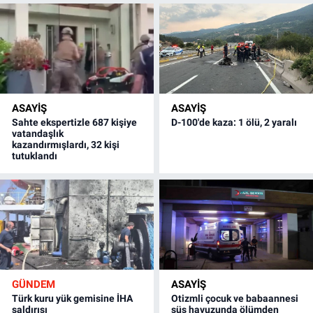
ASAYİŞ
ASAYİŞ
Sahte ekspertizle 687 kişiye
D-100'de kaza: 1 ölü, 2 yaralı
vatandaşlık
kazandırmışlardı, 32 kişi
tutuklandı
GÜNDEM
ASAYİŞ
Türk kuru yük gemisine İHA
Otizmli çocuk ve babaannesi
saldırısı
süs havuzunda ölümden