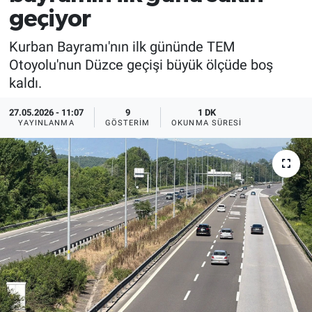
geçiyor
EĞİTİM
Kurban Bayramı'nın ilk gününde TEM
MAGAZİN
Otoyolu'nun Düzce geçişi büyük ölçüde boş
kaldı.
ÖZEL HABER
27.05.2026 - 11:07
9
1 DK
YAYINLANMA
GÖSTERIM
OKUNMA SÜRESI
HALK54 PANORAMA