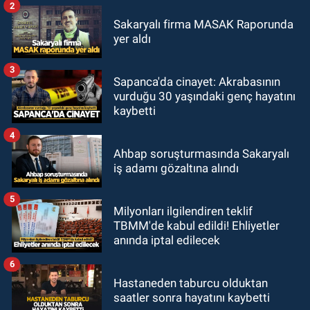
2
Sakaryalı firma MASAK Raporunda
yer aldı
3
Sapanca'da cinayet: Akrabasının
vurduğu 30 yaşındaki genç hayatını
kaybetti
4
Ahbap soruşturmasında Sakaryalı
iş adamı gözaltına alındı
5
Milyonları ilgilendiren teklif
TBMM'de kabul edildi! Ehliyetler
anında iptal edilecek
6
Hastaneden taburcu olduktan
saatler sonra hayatını kaybetti