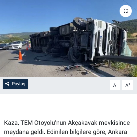
EĞİTİM
MAGAZİN
ÖZEL HABER
HALK54 PANORAMA
Paylaş
-
+
A
A
Kaza, TEM Otoyolu’nun Akçakavak mevkisinde
meydana geldi. Edinilen bilgilere göre, Ankara