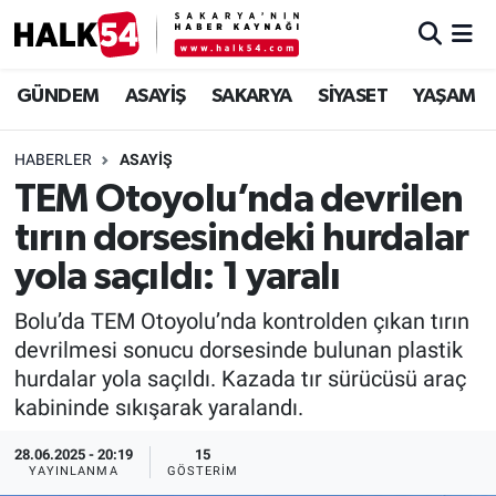
GÜNDEM
Adapazarı Nöbetçi Eczaneler
GÜNDEM
ASAYİŞ
SAKARYA
SİYASET
YAŞAM
ASAYİŞ
Adapazarı Hava Durumu
HABERLER
ASAYİŞ
TEM Otoyolu’nda devrilen
YAŞAM
Adapazarı Trafik Yoğunluk Haritası
tırın dorsesindeki hurdalar
SAKARYA
Süper Lig Puan Durumu ve Fikstür
yola saçıldı: 1 yaralı
SİYASET
Tüm Manşetler
Bolu’da TEM Otoyolu’nda kontrolden çıkan tırın
devrilmesi sonucu dorsesinde bulunan plastik
EKONOMİ
Son Dakika Haberleri
hurdalar yola saçıldı. Kazada tır sürücüsü araç
kabininde sıkışarak yaralandı.
SOKAK RÖPORTAJLARI
Haber Arşivi
28.06.2025 - 20:19
15
YAYINLANMA
GÖSTERIM
SPOR