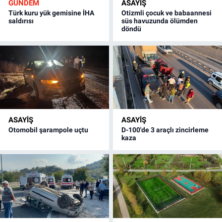
GÜNDEM
ASAYİŞ
Türk kuru yük gemisine İHA
Otizmli çocuk ve babaannesi
saldırısı
süs havuzunda ölümden
döndü
ASAYİŞ
ASAYİŞ
Otomobil şarampole uçtu
D-100'de 3 araçlı zincirleme
kaza