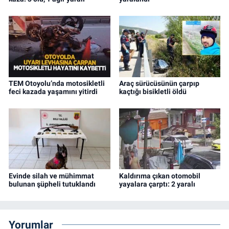
TEM Otoyolu’nda motosikletli
Araç sürücüsünün çarpıp
feci kazada yaşamını yitirdi
kaçtığı bisikletli öldü
Evinde silah ve mühimmat
Kaldırıma çıkan otomobil
bulunan şüpheli tutuklandı
yayalara çarptı: 2 yaralı
Yorumlar