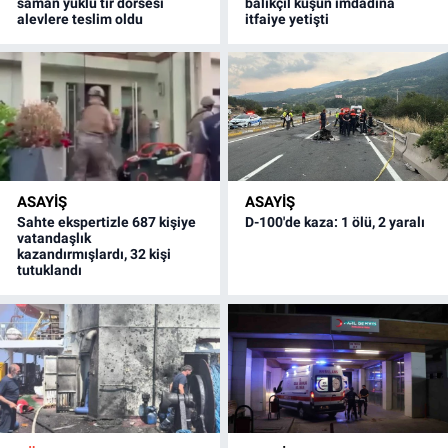
saman yüklü tır dorsesi
balıkçıl kuşun imdadına
alevlere teslim oldu
itfaiye yetişti
ASAYİŞ
ASAYİŞ
Sahte ekspertizle 687 kişiye
D-100'de kaza: 1 ölü, 2 yaralı
vatandaşlık
kazandırmışlardı, 32 kişi
tutuklandı