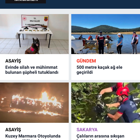
ASAYİŞ
GÜNDEM
Evinde silah ve mühimmat
500 metre kaçak ağ ele
bulunan şüpheli tutuklandı
geçirildi
ASAYİŞ
SAKARYA
Kuzey Marmara Otoyolunda
Çalıların arasına sıkışan