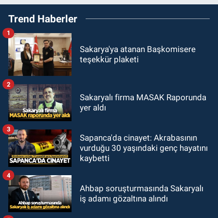
Trend Haberler
1
Sakarya'ya atanan Başkomisere
teşekkür plaketi
2
Sakaryalı firma MASAK Raporunda
yer aldı
3
Sapanca'da cinayet: Akrabasının
vurduğu 30 yaşındaki genç hayatını
kaybetti
4
Ahbap soruşturmasında Sakaryalı
iş adamı gözaltına alındı