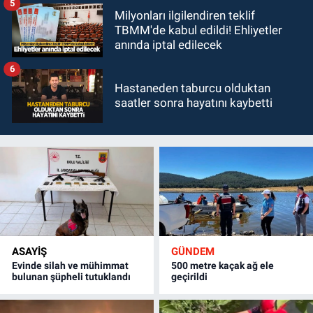
5
Milyonları ilgilendiren teklif
TBMM'de kabul edildi! Ehliyetler
anında iptal edilecek
6
Hastaneden taburcu olduktan
saatler sonra hayatını kaybetti
ASAYİŞ
GÜNDEM
Evinde silah ve mühimmat
500 metre kaçak ağ ele
bulunan şüpheli tutuklandı
geçirildi