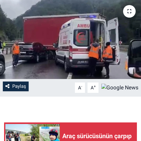
EĞİTİM
MAGAZİN
ÖZEL HABER
HALK54 PANORAMA
Paylaş
-
+
A
A
Araç sürücüsünün çarpıp