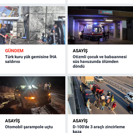
GÜNDEM
ASAYİŞ
Türk kuru yük gemisine İHA
Otizmli çocuk ve babaannesi
saldırısı
süs havuzunda ölümden
döndü
ASAYİŞ
ASAYİŞ
Otomobil şarampole uçtu
D-100'de 3 araçlı zincirleme
kaza