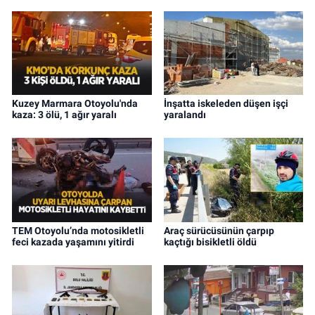
Kuzey Marmara Otoyolu'nda
İnşatta iskeleden düşen işçi
kaza: 3 ölü, 1 ağır yaralı
yaralandı
TEM Otoyolu’nda motosikletli
Araç sürücüsünün çarpıp
feci kazada yaşamını yitirdi
kaçtığı bisikletli öldü