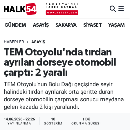
GÜNDEM
Adapazarı Nöbetçi Eczaneler
GÜNDEM
ASAYİŞ
SAKARYA
SİYASET
YAŞAM
ASAYİŞ
Adapazarı Hava Durumu
HABERLER
ASAYİŞ
TEM Otoyolu'nda tırdan
YAŞAM
Adapazarı Trafik Yoğunluk Haritası
ayrılan dorseye otomobil
SAKARYA
Süper Lig Puan Durumu ve Fikstür
çarptı: 2 yaralı
SİYASET
Tüm Manşetler
TEM Otoyolu'nun Bolu Dağı geçişinde seyir
halindeki tırdan ayrılarak orta şeritte duran
EKONOMİ
Son Dakika Haberleri
dorseye otomobilin çarpması sonucu meydana
gelen kazada 2 kişi yaralandı.
SOKAK RÖPORTAJLARI
Haber Arşivi
14.06.2026 - 22:26
10
1 DK
YAYINLANMA
GÖSTERIM
OKUNMA SÜRESI
SPOR