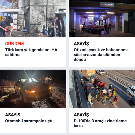
GÜNDEM
ASAYİŞ
Türk kuru yük gemisine İHA
Otizmli çocuk ve babaannesi
saldırısı
süs havuzunda ölümden
döndü
ASAYİŞ
ASAYİŞ
Otomobil şarampole uçtu
D-100'de 3 araçlı zincirleme
kaza