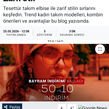
Tesettür takım elbise ile zarif stilin sırlarını
keşfedin. Trend kadın takım modelleri, kombin
önerileri ve avantajlar bu blog yazısında.
25.05.2026 - 12:08
5
3 DK
YAYINLANMA
GÖSTERIM
OKUNMA SÜRESI
Paylaş
-
+
A
A