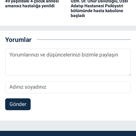
49 yaşındaki 4 çocuk annesi
Uzm. Dr. Onur Davutoğlu, Özel
amansız hastalığa yenildi
Adatıp Hastanesi Psikiyatri
bölümünde hasta kabulüne
başladı
Yorumlar
Gönder