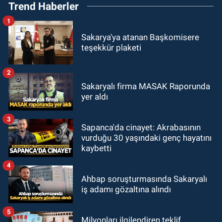
Trend Haberler
1
Sakarya'ya atanan Başkomisere
teşekkür plaketi
2
Sakaryalı firma MASAK Raporunda
yer aldı
3
Sapanca'da cinayet: Akrabasının
vurduğu 30 yaşındaki genç hayatını
kaybetti
4
Ahbap soruşturmasında Sakaryalı
iş adamı gözaltına alındı
5
Milyonları ilgilendiren teklif