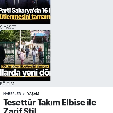
EĞİTİM
MAGAZİN
SİYASET
ÖZEL HABER
HALK54 PANORAMA
EĞİTİM
HABERLER
YAŞAM
Tesettür Takım Elbise ile
Zarif Stil