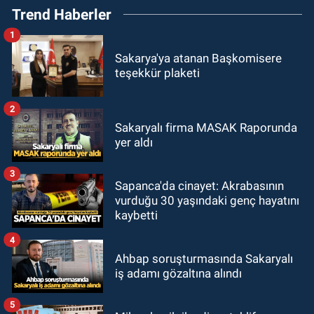
Trend Haberler
1
Sakarya'ya atanan Başkomisere
teşekkür plaketi
2
Sakaryalı firma MASAK Raporunda
yer aldı
3
Sapanca'da cinayet: Akrabasının
vurduğu 30 yaşındaki genç hayatını
kaybetti
4
Ahbap soruşturmasında Sakaryalı
iş adamı gözaltına alındı
5