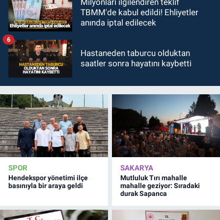
Milyonları ilgilendiren teklif
TBMM'de kabul edildi! Ehliyetler
anında iptal edilecek
6
Hastaneden taburcu olduktan
saatler sonra hayatını kaybetti
SPOR
SAKARYA
Hendekspor yönetimi ilçe
Mutluluk Tırı mahalle
basınıyla bir araya geldi
mahalle geziyor: Sıradaki
durak Sapanca