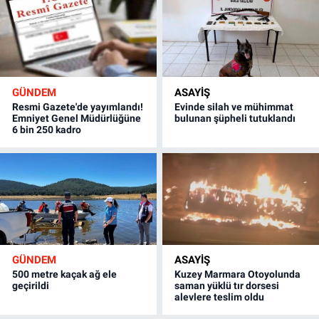
GÜNDEM
ASAYİŞ
Resmi Gazete'de yayımlandı!
Evinde silah ve mühimmat
Emniyet Genel Müdürlüğüne
bulunan şüpheli tutuklandı
6 bin 250 kadro
GÜNDEM
ASAYİŞ
500 metre kaçak ağ ele
Kuzey Marmara Otoyolunda
geçirildi
saman yüklü tır dorsesi
alevlere teslim oldu