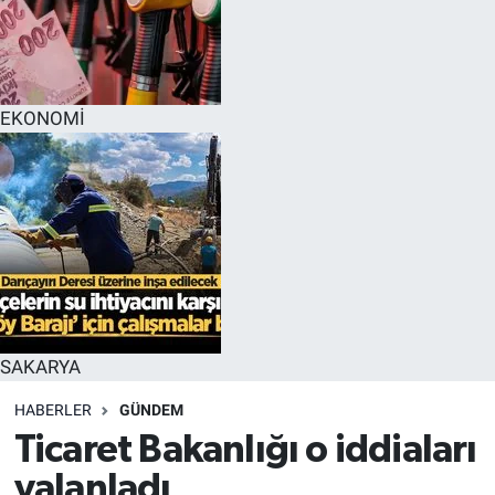
EĞİTİM
MAGAZİN
EKONOMİ
ÖZEL HABER
HALK54 PANORAMA
SAKARYA
HABERLER
GÜNDEM
Ticaret Bakanlığı o iddiaları
yalanladı