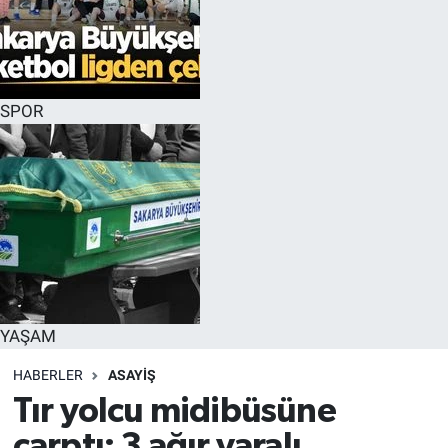
SPOR
YAŞAM
HABERLER
ASAYİŞ
Tır yolcu midibüsüne
çarptı: 3 ağır yaralı