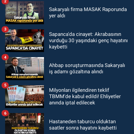
2
Sakaryalı firma MASAK Raporunda
yer aldı
3
Sapanca'da cinayet: Akrabasının
vurduğu 30 yaşındaki genç hayatını
kaybetti
4
Ahbap soruşturmasında Sakaryalı
iş adamı gözaltına alındı
5
Milyonları ilgilendiren teklif
TBMM'de kabul edildi! Ehliyetler
anında iptal edilecek
6
Hastaneden taburcu olduktan
saatler sonra hayatını kaybetti