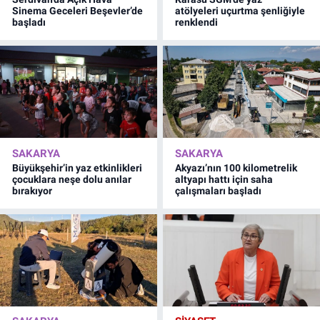
Sinema Geceleri Beşevler’de
atölyeleri uçurtma şenliğiyle
başladı
renklendi
SAKARYA
SAKARYA
Büyükşehir’in yaz etkinlikleri
Akyazı’nın 100 kilometrelik
çocuklara neşe dolu anılar
altyapı hattı için saha
bırakıyor
çalışmaları başladı