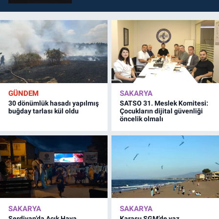
GÜNDEM
SAKARYA
30 dönümlük hasadı yapılmış
SATSO 31. Meslek Komitesi:
buğday tarlası kül oldu
Çocukların dijital güvenliği
öncelik olmalı
SAKARYA
SAKARYA
Serdivan’da Açık Hava
Karasu SGM’de yaz