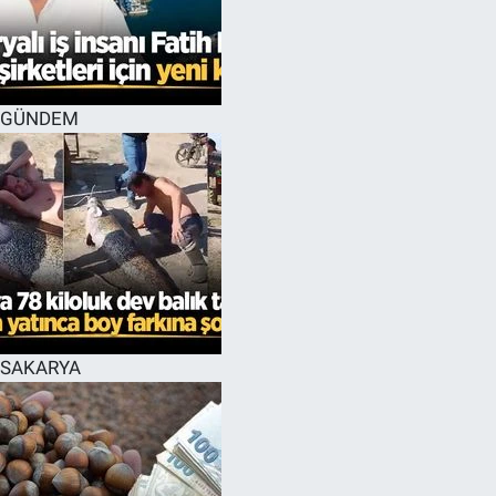
EĞİTİM
MAGAZİN
GÜNDEM
ÖZEL HABER
HALK54 PANORAMA
SAKARYA