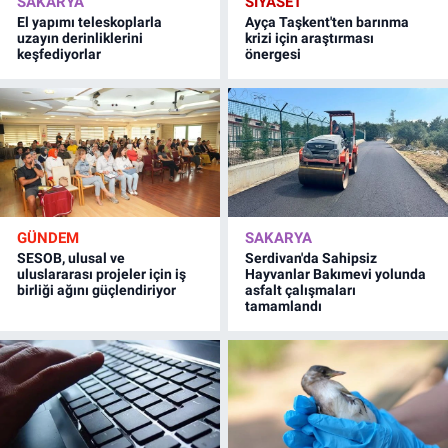
SAKARYA
SİYASET
El yapımı teleskoplarla
Ayça Taşkent'ten barınma
uzayın derinliklerini
krizi için araştırması
keşfediyorlar
önergesi
GÜNDEM
SAKARYA
SESOB, ulusal ve
Serdivan'da Sahipsiz
uluslararası projeler için iş
Hayvanlar Bakımevi yolunda
birliği ağını güçlendiriyor
asfalt çalışmaları
tamamlandı