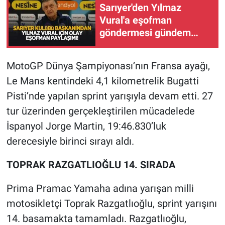
Sarıyer'den Yılmaz
Vural'a eşofman
göndermesi gündem
oldu
MotoGP Dünya Şampiyonası’nın Fransa ayağı,
Le Mans kentindeki 4,1 kilometrelik Bugatti
Pisti’nde yapılan sprint yarışıyla devam etti. 27
tur üzerinden gerçekleştirilen mücadelede
İspanyol Jorge Martin, 19:46.830’luk
derecesiyle birinci sırayı aldı.
TOPRAK RAZGATLIOĞLU 14. SIRADA
Prima Pramac Yamaha adına yarışan milli
motosikletçi Toprak Razgatlıoğlu, sprint yarışını
14. basamakta tamamladı. Razgatlıoğlu,