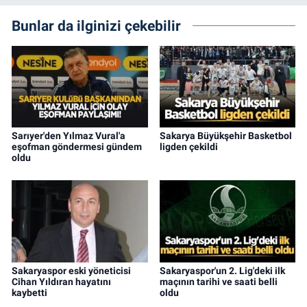
Bunlar da ilginizi çekebilir
Sarıyer'den Yılmaz Vural'a
Sakarya Büyükşehir Basketbol
eşofman göndermesi gündem
ligden çekildi
oldu
Sakaryaspor eski yöneticisi
Sakaryaspor'un 2. Lig'deki ilk
Cihan Yıldıran hayatını
maçının tarihi ve saati belli
kaybetti
oldu