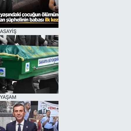
EĞİTİM
MAGAZİN
ASAYİŞ
ÖZEL HABER
HALK54 PANORAMA
YAŞAM