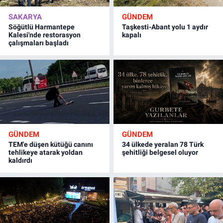
SAKARYA
GÜNDEM
Söğütlü Harmantepe
Taşkesti-Abant yolu 1 aydır
Kalesi'nde restorasyon
kapalı
çalışmaları başladı
GÜNDEM
GÜNDEM
TEM'e düşen kütüğü canını
34 ülkede yeralan 78 Türk
tehlikeye atarak yoldan
şehitliği belgesel oluyor
kaldırdı