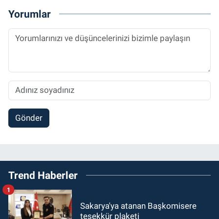
Yorumlar
Gönder
Trend Haberler
1
Sakarya'ya atanan Başkomisere
teşekkür plaketi