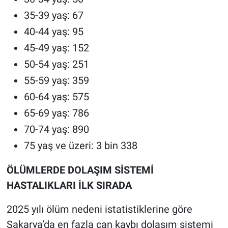
35-39 yaş: 67
40-44 yaş: 95
45-49 yaş: 152
50-54 yaş: 251
55-59 yaş: 359
60-64 yaş: 575
65-69 yaş: 786
70-74 yaş: 890
75 yaş ve üzeri: 3 bin 338
ÖLÜMLERDE DOLAŞIM SİSTEMİ
HASTALIKLARI İLK SIRADA
2025 yılı ölüm nedeni istatistiklerine göre
Sakarya’da en fazla can kaybı dolaşım sistemi