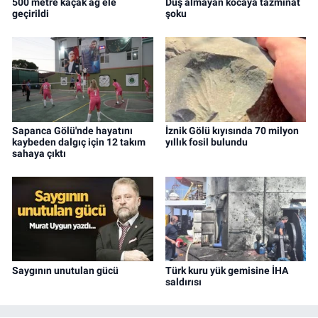
500 metre kaçak ağ ele
Duş almayan kocaya tazminat
geçirildi
şoku
Sapanca Gölü'nde hayatını
İznik Gölü kıyısında 70 milyon
kaybeden dalgıç için 12 takım
yıllık fosil bulundu
sahaya çıktı
Saygının unutulan gücü
Türk kuru yük gemisine İHA
saldırısı