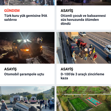
GÜNDEM
ASAYİŞ
Türk kuru yük gemisine İHA
Otizmli çocuk ve babaannesi
saldırısı
süs havuzunda ölümden
döndü
ASAYİŞ
ASAYİŞ
Otomobil şarampole uçtu
D-100'de 3 araçlı zincirleme
kaza