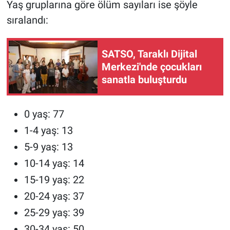
Yaş gruplarına göre ölüm sayıları ise şöyle
sıralandı:
SATSO, Taraklı Dijital
Merkezi'nde çocukları
sanatla buluşturdu
0 yaş: 77
1-4 yaş: 13
5-9 yaş: 13
10-14 yaş: 14
15-19 yaş: 22
20-24 yaş: 37
25-29 yaş: 39
30-34 yaş: 50