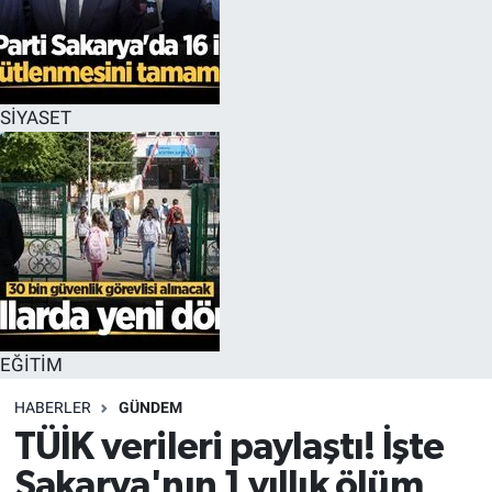
EĞİTİM
MAGAZİN
SİYASET
ÖZEL HABER
HALK54 PANORAMA
EĞİTİM
HABERLER
GÜNDEM
TÜİK verileri paylaştı! İşte
Sakarya'nın 1 yıllık ölüm