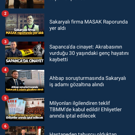
2
Sakaryalı firma MASAK Raporunda
yer aldı
3
Sapanca'da cinayet: Akrabasının
vurduğu 30 yaşındaki genç hayatını
kaybetti
4
Ahbap soruşturmasında Sakaryalı
iş adamı gözaltına alındı
5
Milyonları ilgilendiren teklif
TBMM'de kabul edildi! Ehliyetler
anında iptal edilecek
6
Hastaneden taburcu olduktan