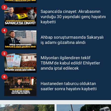
3
Sapanca'da cinayet: Akrabasının
vurduğu 30 yaşındaki genç hayatını
kaybetti
4
Ahbap soruşturmasında Sakaryalı
iş adamı gözaltına alındı
5
Milyonları ilgilendiren teklif
TBMM'de kabul edildi! Ehliyetler
anında iptal edilecek
6
Hastaneden taburcu olduktan
saatler sonra hayatını kaybetti