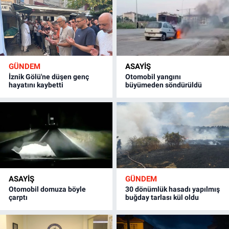
GÜNDEM
ASAYİŞ
İznik Gölü'ne düşen genç
Otomobil yangını
hayatını kaybetti
büyümeden söndürüldü
ASAYİŞ
GÜNDEM
Otomobil domuza böyle
30 dönümlük hasadı yapılmış
çarptı
buğday tarlası kül oldu