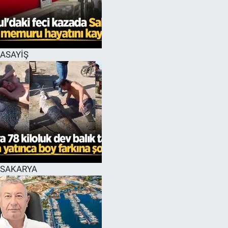
EĞİTİM
MAGAZİN
ASAYİŞ
ÖZEL HABER
HALK54 PANORAMA
SAKARYA