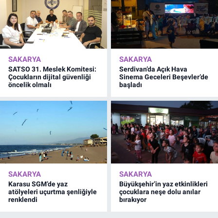
SAKARYA
SAKARYA
SATSO 31. Meslek Komitesi:
Serdivan’da Açık Hava
Çocukların dijital güvenliği
Sinema Geceleri Beşevler’de
öncelik olmalı
başladı
SAKARYA
SAKARYA
Karasu SGM’de yaz
Büyükşehir’in yaz etkinlikleri
atölyeleri uçurtma şenliğiyle
çocuklara neşe dolu anılar
renklendi
bırakıyor