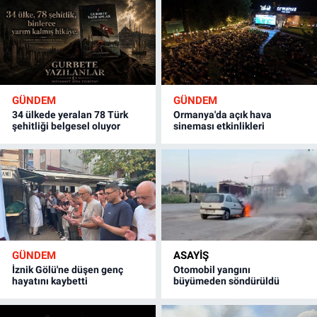
GÜNDEM
GÜNDEM
34 ülkede yeralan 78 Türk
Ormanya'da açık hava
şehitliği belgesel oluyor
sineması etkinlikleri
GÜNDEM
ASAYİŞ
İznik Gölü'ne düşen genç
Otomobil yangını
hayatını kaybetti
büyümeden söndürüldü