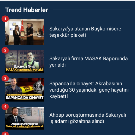
Trend Haberler
1
Sakarya'ya atanan Başkomisere
teşekkür plaketi
2
Sakaryalı firma MASAK Raporunda
yer aldı
3
Sapanca'da cinayet: Akrabasının
vurduğu 30 yaşındaki genç hayatını
kaybetti
4
Ahbap soruşturmasında Sakaryalı
iş adamı gözaltına alındı
5