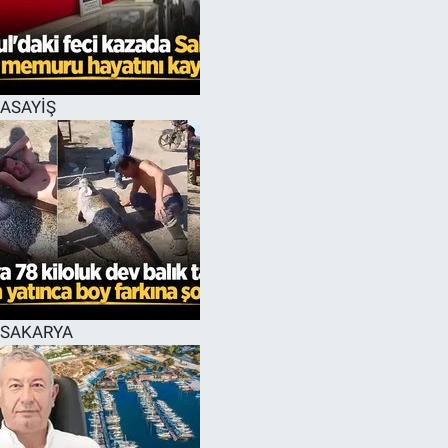
EĞİTİM
MAGAZİN
ASAYİŞ
ÖZEL HABER
HALK54 PANORAMA
SAKARYA