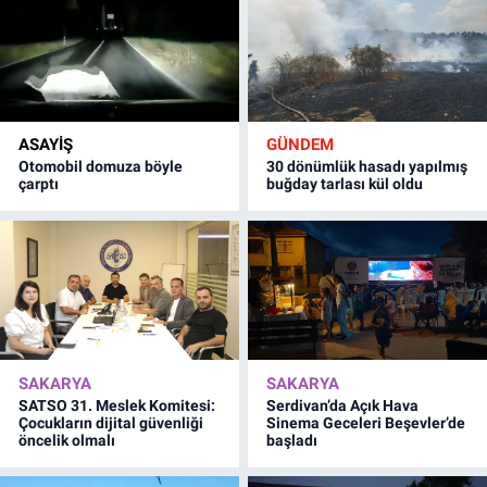
ASAYİŞ
GÜNDEM
Otomobil domuza böyle
30 dönümlük hasadı yapılmış
çarptı
buğday tarlası kül oldu
SAKARYA
SAKARYA
SATSO 31. Meslek Komitesi:
Serdivan’da Açık Hava
Çocukların dijital güvenliği
Sinema Geceleri Beşevler’de
öncelik olmalı
başladı