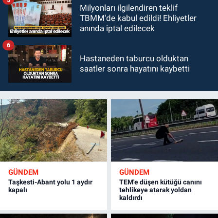
Milyonları ilgilendiren teklif
TBMM'de kabul edildi! Ehliyetler
anında iptal edilecek
6
Hastaneden taburcu olduktan
saatler sonra hayatını kaybetti
GÜNDEM
GÜNDEM
Taşkesti-Abant yolu 1 aydır
TEM'e düşen kütüğü canını
kapalı
tehlikeye atarak yoldan
kaldırdı