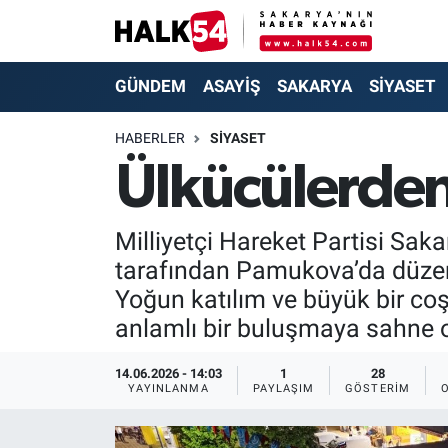
GÜNDEM
Adapazarı Nöbetçi Eczaneler
GÜNDEM
ASAYİŞ
SAKARYA
SİYASET
ASAYİŞ
Adapazarı Hava Durumu
HABERLER
SİYASET
Ülkücülerden
YAŞAM
Adapazarı Trafik Yoğunluk Haritası
SAKARYA
Süper Lig Puan Durumu ve Fikstür
Milliyetçi Hareket Partisi Sak
tarafından Pamukova’da düzenle
SİYASET
Tüm Manşetler
Yoğun katılım ve büyük bir coşk
anlamlı bir buluşmaya sahne 
EKONOMİ
Son Dakika Haberleri
14.06.2026 - 14:03
1
28
SOKAK RÖPORTAJLARI
Haber Arşivi
YAYINLANMA
PAYLAŞIM
GÖSTERIM
SPOR