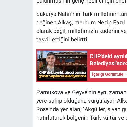
bulunmasının genç nesiller için öneml
Sakarya Nehri’nin Türk milletinin t
değinen Alkaş, merhum Necip Fazıl Kı
olarak değil, milletimizin kaderini 
tasvir ettiğini belirtti.
CHP'deki ayrıl
Belediyesi'nde
İçeriği Görüntüle
Pamukova ve Geyve’nin aynı zamanda
yere sahip olduğunu vurgulayan Alk
Rosa’nda yer alan; “Akgüller, siyah gü
hatırlatarak bölgenin Türk kültür ve