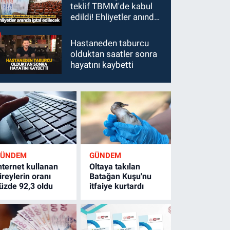
teklif TBMM'de kabul
edildi! Ehliyetler anında
iptal edilecek
Hastaneden taburcu
olduktan saatler sonra
hayatını kaybetti
GÜNDEM
GÜNDEM
nternet kullanan
Oltaya takılan
ireylerin oranı
Batağan Kuşu'nu
üzde 92,3 oldu
itfaiye kurtardı