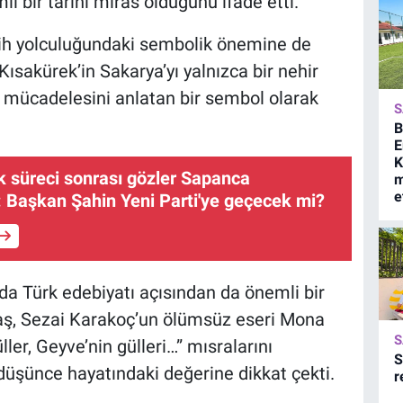
i bir tarihî miras olduğunu ifade etti.
arih yolculuğundaki sembolik önemine de
sakürek’in Sakarya’yı yalnızca bir nehir
ve mücadelesini anlatan bir sembol olarak
S
B
E
K
ık süreci sonrası gözler Sapanca
m
e
: Başkan Şahin Yeni Parti'ye geçecek mi?
 Türk edebiyatı açısından da önemli bir
aş, Sezai Karakoç’un ölümsüz eseri Mona
S
ller, Geyve’nin gülleri…” mısralarını
S
 düşünce hayatındaki değerine dikkat çekti.
r