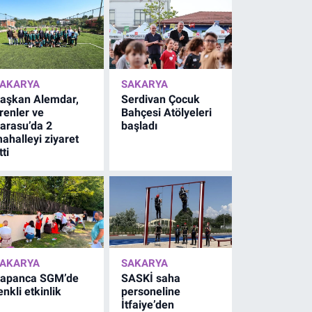
AKARYA
SAKARYA
aşkan Alemdar,
Serdivan Çocuk
renler ve
Bahçesi Atölyeleri
arasu’da 2
başladı
ahalleyi ziyaret
tti
AKARYA
SAKARYA
apanca SGM’de
SASKİ saha
enkli etkinlik
personeline
İtfaiye’den