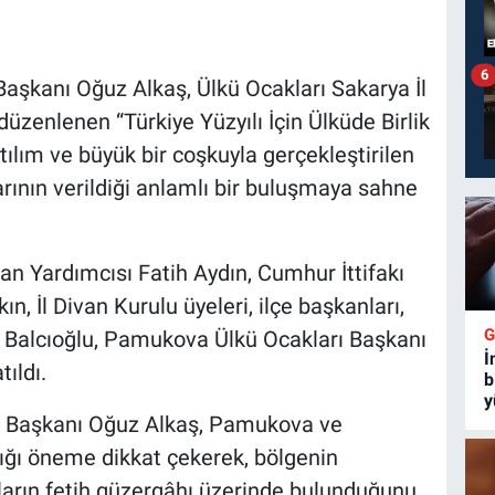
6
 Başkanı Oğuz Alkaş, Ülkü Ocakları Sakarya İl
zenlenen “Türkiye Yüzyılı İçin Ülküde Birlik
tılım ve büyük bir coşkuyla gerçekleştirilen
arının verildiği anlamlı bir buluşmaya sahne
n Yardımcısı Fatih Aydın, Cumhur İttifakı
, İl Divan Kurulu üyeleri, ilçe başkanları,
a Balcıoğlu, Pamukova Ülkü Ocakları Başkanı
İ
ıldı.
b
y
 Başkanı Oğuz Alkaş, Pamukova ve
dığı öneme dikkat çekerek, bölgenin
ıların fetih güzergâhı üzerinde bulunduğunu