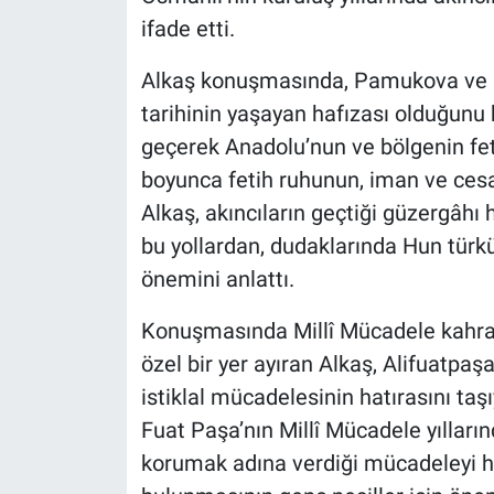
ifade etti.
Alkaş konuşmasında, Pamukova ve Gey
tarihinin yaşayan hafızası olduğunu b
geçerek Anadolu’nun ve bölgenin feth
boyunca fetih ruhunun, iman ve cesa
Alkaş, akıncıların geçtiği güzergâhı 
bu yollardan, dudaklarında Hun türkü
önemini anlattı.
Konuşmasında Millî Mücadele kahra
özel bir yer ayıran Alkaş, Alifuatpaşa
istiklal mücadelesinin hatırasını taş
Fuat Paşa’nın Millî Mücadele yılların
korumak adına verdiği mücadeleyi ha