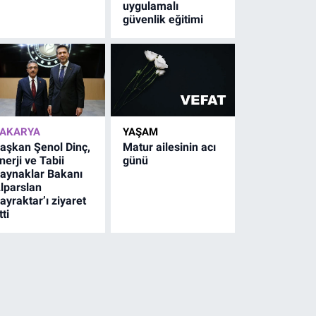
uygulamalı
güvenlik eğitimi
AKARYA
YAŞAM
aşkan Şenol Dinç,
Matur ailesinin acı
nerji ve Tabii
günü
aynaklar Bakanı
lparslan
ayraktar’ı ziyaret
tti