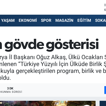
4
5
YAŞAM
EKONOMİ
SPOR
MAGAZİN
EĞİTİM
SOKA
6
6
 gövde gösterisi
1
arya İl Başkanı Oğuz Alkaş, Ülkü Ocakları 
6
nen “Türkiye Yüzyılı İçin Ülküde Birlik Ş
uyla gerçekleştirilen program, birlik ve b
oldu.
3 DK
OKUNMA SÜRESI