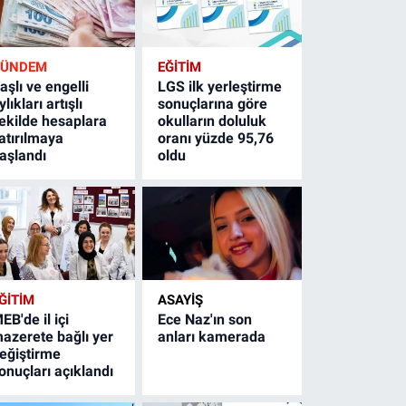
GÜNDEM
EĞİTİM
aşlı ve engelli
LGS ilk yerleştirme
ylıkları artışlı
sonuçlarına göre
ekilde hesaplara
okulların doluluk
atırılmaya
oranı yüzde 95,76
aşlandı
oldu
ĞİTİM
ASAYİŞ
EB'de il içi
Ece Naz'ın son
azerete bağlı yer
anları kamerada
eğiştirme
onuçları açıklandı