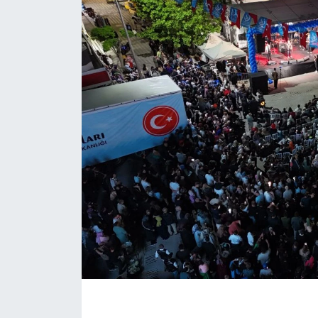
EĞİTİM
MAGAZİN
ÖZEL HABER
HALK54 PANORAMA