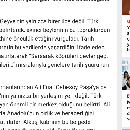
ve’nin yalnızca birer ilçe değil, Türk
Y
elirterek, akıncı beylerinin bu topraklardan
a
ine öncülük ettiğini vurguladı. Tarih
ş
y
retin bu vadilerde yeşerdiğini ifade eden
b
hatırlatarak “Sarsarak köprüleri devler geçti
leri…” mısralarıyla gençlere tarih şuurunun
manlarından Ali Fuat Cebesoy Paşa’ya da
’nın yalnızca bir yerleşim yeri değil, Türk
E
M
ıyan önemli bir merkez olduğunu belirtti. Ali
m
da Anadolu’nun birlik ve beraberliğini
d
s
tırlatan Alkaş, kabrinin bu bölgede