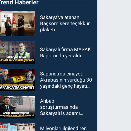
Trend Haberler
Sakarya'ya atanan
Başkomisere teşekkür
plaketi
Sakaryalı firma MASAK
Raporunda yer aldı
Sapanca'da cinayet:
Akrabasının vurduğu 30
yaşındaki genç hayatını
kaybetti
Ahbap
soruşturmasında
Sakaryalı iş adamı
gözaltına alındı
Milyonları ilgilendiren