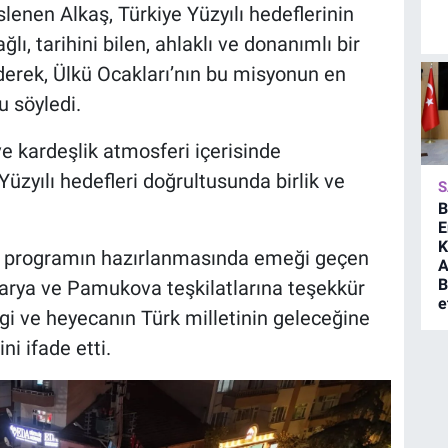
nen Alkaş, Türkiye Yüzyılı hedeflerinin
ı, tarihini bilen, ahlaklı ve donanımlı bir
erek, Ülkü Ocakları’nın bu misyonun en
u söyledi.
e kardeşlik atmosferi içerisinde
üzyılı hedefleri doğrultusunda birlik ve
S
B
E
K
, programın hazırlanmasında emeği geçen
A
B
arya ve Pamukova teşkilatlarına teşekkür
e
lgi ve heyecanın Türk milletinin geleceğine
ni ifade etti.