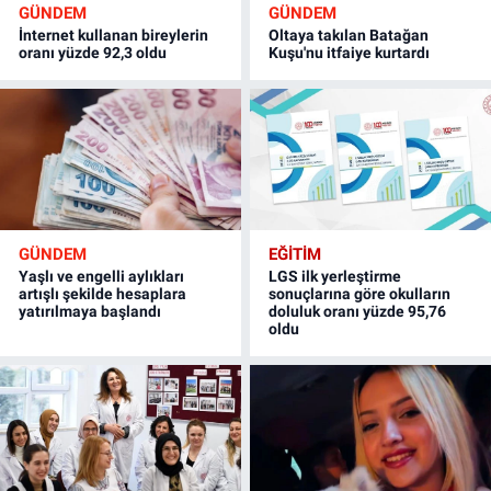
GÜNDEM
GÜNDEM
İnternet kullanan bireylerin
Oltaya takılan Batağan
oranı yüzde 92,3 oldu
Kuşu'nu itfaiye kurtardı
GÜNDEM
EĞİTİM
Yaşlı ve engelli aylıkları
LGS ilk yerleştirme
artışlı şekilde hesaplara
sonuçlarına göre okulların
yatırılmaya başlandı
doluluk oranı yüzde 95,76
oldu