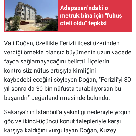
Adapazarı'ndaki o
metruk bina için "fuhuş
oteli oldu" tepkisi
Vali Doğan, özellikle Ferizli ilçesi üzerinden
verdiği örnekle plansız büyümenin uzun vadede
fayda sağlamayacağını belirtti. İlçelerin
kontrolsüz nüfus artışıyla kimliğini
kaybedebileceğini söyleyen Doğan, “Ferizli’yi 30
yıl sonra da 30 bin nüfusta tutabiliyorsan bu
başarıdır” değerlendirmesinde bulundu.
Sakarya’nın İstanbul’a yakınlığı nedeniyle yoğun
göç ve ikinci-üçüncü konut talepleriyle karşı
karşıya kaldığını vurgulayan Doğan, Kuzey