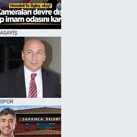
EĞİTİM
MAGAZİN
ASAYİŞ
ÖZEL HABER
HALK54 PANORAMA
SPOR