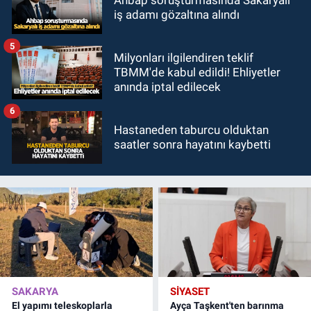
iş adamı gözaltına alındı
5
Milyonları ilgilendiren teklif
TBMM'de kabul edildi! Ehliyetler
anında iptal edilecek
6
Hastaneden taburcu olduktan
saatler sonra hayatını kaybetti
SAKARYA
SİYASET
El yapımı teleskoplarla
Ayça Taşkent'ten barınma