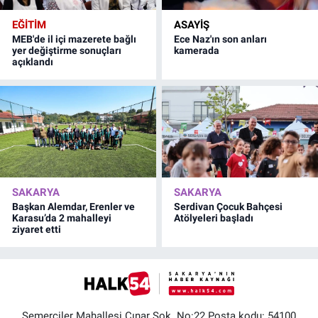
EĞİTİM
ASAYİŞ
MEB'de il içi mazerete bağlı
Ece Naz'ın son anları
yer değiştirme sonuçları
kamerada
açıklandı
SAKARYA
SAKARYA
Başkan Alemdar, Erenler ve
Serdivan Çocuk Bahçesi
Karasu’da 2 mahalleyi
Atölyeleri başladı
ziyaret etti
Semerciler Mahallesi Çınar Sok. No:22 Posta kodu: 54100