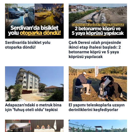
Serdivan'da bisiklet yolu
Çark Deresi ıslah projesinde
otoparka döndü!
ikinci etap ihalesi başladı: 2
betonarme köprü ve 5 yaya
köprüsü yapılacak
Adapazarı'ndaki o metruk bina
El yapımı teleskoplarla uzayın
için "fuhuş oteli oldu" tepkisi
derinliklerini keşfediyorlar