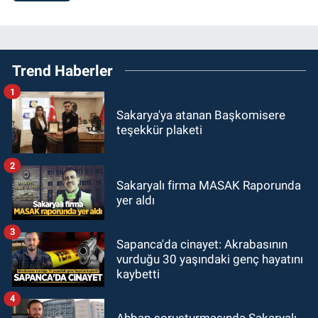
Trend Haberler
1
Sakarya'ya atanan Başkomisere
teşekkür plaketi
2
Sakaryalı firma MASAK Raporunda
yer aldı
3
Sapanca'da cinayet: Akrabasının
vurduğu 30 yaşındaki genç hayatını
kaybetti
4
Ahbap soruşturmasında Sakaryalı