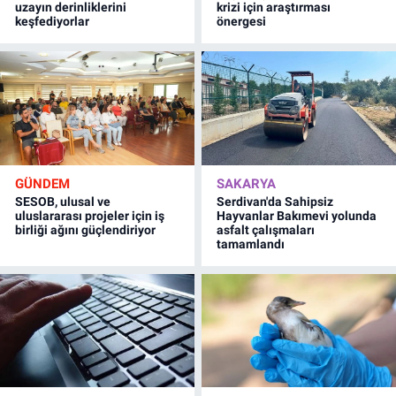
uzayın derinliklerini
krizi için araştırması
keşfediyorlar
önergesi
GÜNDEM
SAKARYA
SESOB, ulusal ve
Serdivan'da Sahipsiz
uluslararası projeler için iş
Hayvanlar Bakımevi yolunda
birliği ağını güçlendiriyor
asfalt çalışmaları
tamamlandı