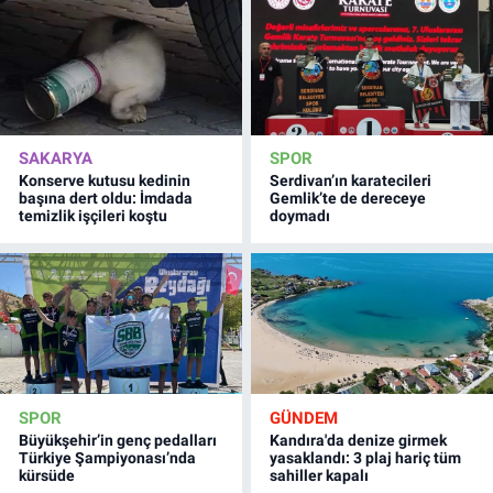
SAKARYA
SPOR
Konserve kutusu kedinin
Serdivan’ın karatecileri
başına dert oldu: İmdada
Gemlik’te de dereceye
temizlik işçileri koştu
doymadı
SPOR
GÜNDEM
Büyükşehir’in genç pedalları
Kandıra'da denize girmek
Türkiye Şampiyonası’nda
yasaklandı: 3 plaj hariç tüm
kürsüde
sahiller kapalı