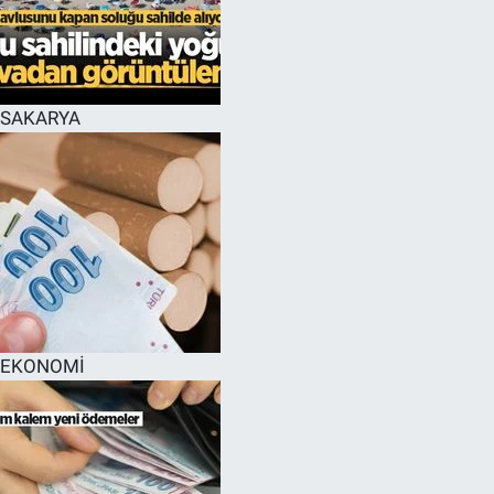
EĞİTİM
MAGAZİN
SAKARYA
ÖZEL HABER
HALK54 PANORAMA
EKONOMİ