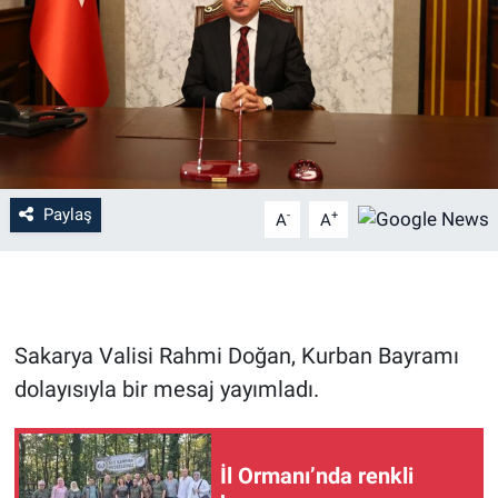
Paylaş
-
+
A
A
Sakarya Valisi Rahmi Doğan, Kurban Bayramı
dolayısıyla bir mesaj yayımladı.
İl Ormanı’nda renkli