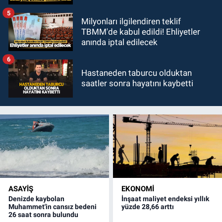
5
Milyonları ilgilendiren teklif
TBMM'de kabul edildi! Ehliyetler
anında iptal edilecek
6
Hastaneden taburcu olduktan
saatler sonra hayatını kaybetti
ASAYİŞ
EKONOMİ
Denizde kaybolan
İnşaat maliyet endeksi yıllık
Muhammet'in cansız bedeni
yüzde 28,66 arttı
26 saat sonra bulundu