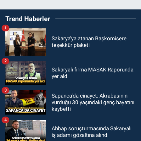
Trend Haberler
1
Sakarya'ya atanan Başkomisere
teşekkür plaketi
2
Sakaryalı firma MASAK Raporunda
yer aldı
3
Sapanca'da cinayet: Akrabasının
vurduğu 30 yaşındaki genç hayatını
kaybetti
4
Ahbap soruşturmasında Sakaryalı
iş adamı gözaltına alındı