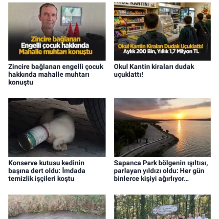
Zincire bağlanan engelli çocuk
Okul Kantin kiraları dudak
hakkında mahalle muhtarı
uçuklattı!
konuştu
Konserve kutusu kedinin
Sapanca Park bölgenin ışıltısı,
başına dert oldu: İmdada
parlayan yıldızı oldu: Her gün
temizlik işçileri koştu
binlerce kişiyi ağırlıyor…