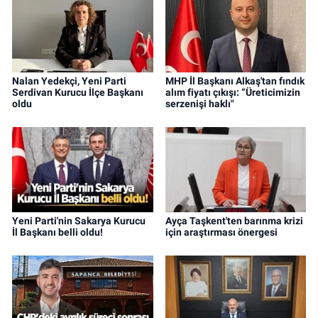
Nalan Yedekçi, Yeni Parti
MHP İl Başkanı Alkaş'tan fındık
Serdivan Kurucu İlçe Başkanı
alım fiyatı çıkışı: “Üreticimizin
oldu
serzenişi haklı"
Yeni Parti'nin Sakarya Kurucu
Ayça Taşkent'ten barınma krizi
İl Başkanı belli oldu!
için araştırması önergesi