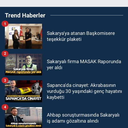
Trend Haberler
1
Sakarya'ya atanan Başkomisere
teşekkür plaketi
2
Sakaryalı firma MASAK Raporunda
yer aldı
3
Sapanca'da cinayet: Akrabasının
vurduğu 30 yaşındaki genç hayatını
kaybetti
4
Ahbap soruşturmasında Sakaryalı
iş adamı gözaltına alındı