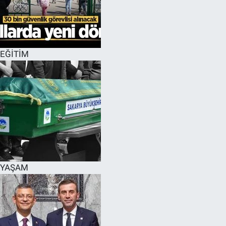
EĞİTİM
MAGAZİN
EĞİTİM
ÖZEL HABER
HALK54 PANORAMA
YAŞAM