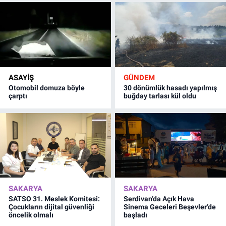
ASAYİŞ
GÜNDEM
Otomobil domuza böyle
30 dönümlük hasadı yapılmış
çarptı
buğday tarlası kül oldu
SAKARYA
SAKARYA
SATSO 31. Meslek Komitesi:
Serdivan’da Açık Hava
Çocukların dijital güvenliği
Sinema Geceleri Beşevler’de
öncelik olmalı
başladı