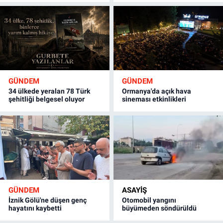
GÜNDEM
GÜNDEM
34 ülkede yeralan 78 Türk
Ormanya'da açık hava
şehitliği belgesel oluyor
sineması etkinlikleri
GÜNDEM
ASAYİŞ
İznik Gölü'ne düşen genç
Otomobil yangını
hayatını kaybetti
büyümeden söndürüldü