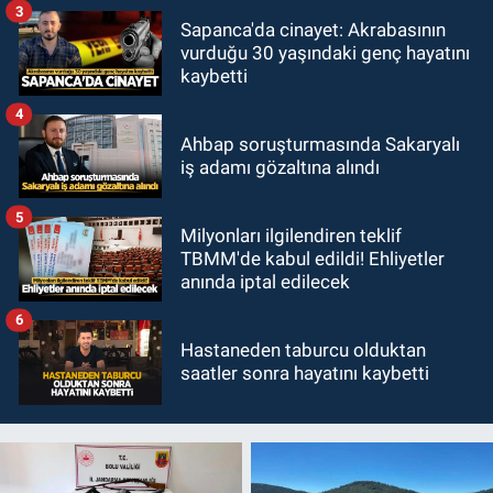
3
Sapanca'da cinayet: Akrabasının
vurduğu 30 yaşındaki genç hayatını
kaybetti
4
Ahbap soruşturmasında Sakaryalı
iş adamı gözaltına alındı
5
Milyonları ilgilendiren teklif
TBMM'de kabul edildi! Ehliyetler
anında iptal edilecek
6
Hastaneden taburcu olduktan
saatler sonra hayatını kaybetti