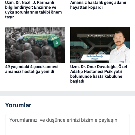
Uzm. Dr. Nazlı J. Farmanlı
Amansız hastalık genç adamı
bilgilendiriyor: Emzirme ve
hayattan kopardı
uyku sorunlarının takibi önem
taşır
49 yaşındaki 4 çocuk annesi
Uzm. Dr. Onur Davutoğlu, Özel
amansız hastalığa yenildi
Adatıp Hastanesi Psikiyatri
bölümünde hasta kabulüne
başladı
Yorumlar