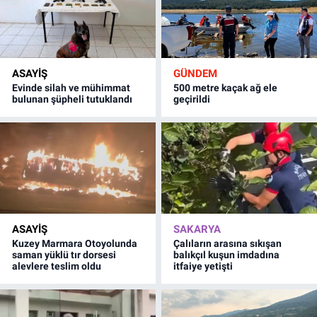
ASAYİŞ
GÜNDEM
Evinde silah ve mühimmat
500 metre kaçak ağ ele
bulunan şüpheli tutuklandı
geçirildi
ASAYİŞ
SAKARYA
Kuzey Marmara Otoyolunda
Çalıların arasına sıkışan
saman yüklü tır dorsesi
balıkçıl kuşun imdadına
alevlere teslim oldu
itfaiye yetişti