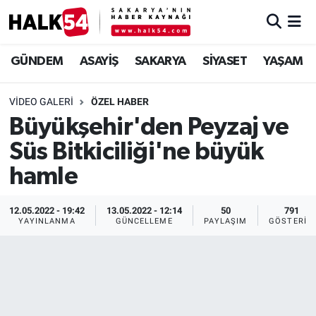
GÜNDEM
Adapazarı Nöbetçi Eczaneler
GÜNDEM
ASAYİŞ
SAKARYA
SİYASET
YAŞAM
ASAYİŞ
Adapazarı Hava Durumu
VIDEO GALERI
ÖZEL HABER
Büyükşehir'den Peyzaj ve
YAŞAM
Adapazarı Trafik Yoğunluk Haritası
Süs Bitkiciliği'ne büyük
SAKARYA
Süper Lig Puan Durumu ve Fikstür
hamle
SİYASET
Tüm Manşetler
12.05.2022 - 19:42
13.05.2022 - 12:14
50
791
YAYINLANMA
GÜNCELLEME
PAYLAŞIM
GÖSTERIM
EKONOMİ
Son Dakika Haberleri
SOKAK RÖPORTAJLARI
Haber Arşivi
SPOR