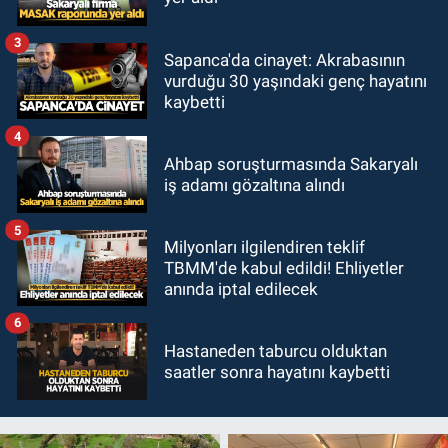
3
Sapanca'da cinayet: Akrabasının
vurduğu 30 yaşındaki genç hayatını
kaybetti
4
Ahbap soruşturmasında Sakaryalı
iş adamı gözaltına alındı
5
Milyonları ilgilendiren teklif
TBMM'de kabul edildi! Ehliyetler
anında iptal edilecek
6
Hastaneden taburcu olduktan
saatler sonra hayatını kaybetti