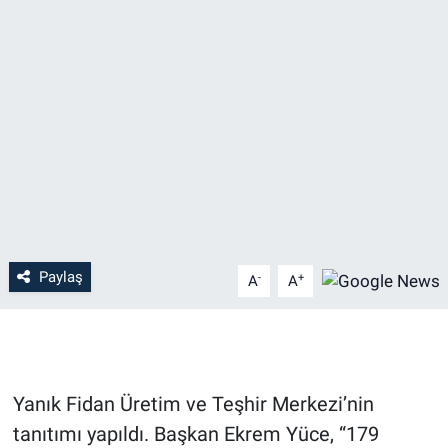
EĞİTİM
MAGAZİN
ÖZEL HABER
HALK54 PANORAMA
Paylaş
-
+
A
A
Yanık Fidan Üretim ve Teşhir Merkezi’nin
tanıtımı yapıldı. Başkan Ekrem Yüce, “179