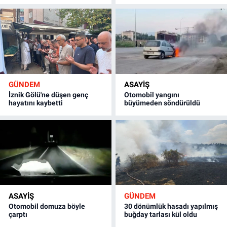
GÜNDEM
ASAYİŞ
İznik Gölü'ne düşen genç
Otomobil yangını
hayatını kaybetti
büyümeden söndürüldü
ASAYİŞ
GÜNDEM
Otomobil domuza böyle
30 dönümlük hasadı yapılmış
çarptı
buğday tarlası kül oldu