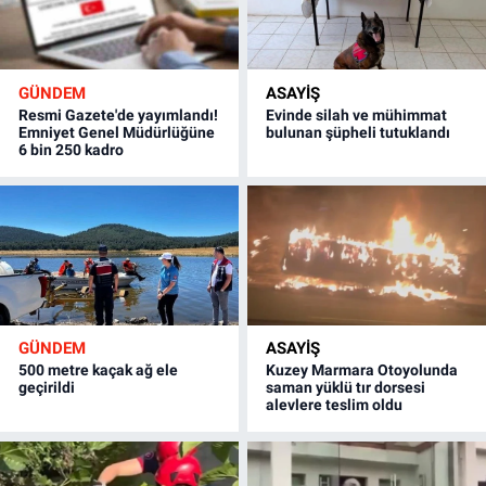
GÜNDEM
ASAYİŞ
Resmi Gazete'de yayımlandı!
Evinde silah ve mühimmat
Emniyet Genel Müdürlüğüne
bulunan şüpheli tutuklandı
6 bin 250 kadro
GÜNDEM
ASAYİŞ
500 metre kaçak ağ ele
Kuzey Marmara Otoyolunda
geçirildi
saman yüklü tır dorsesi
alevlere teslim oldu