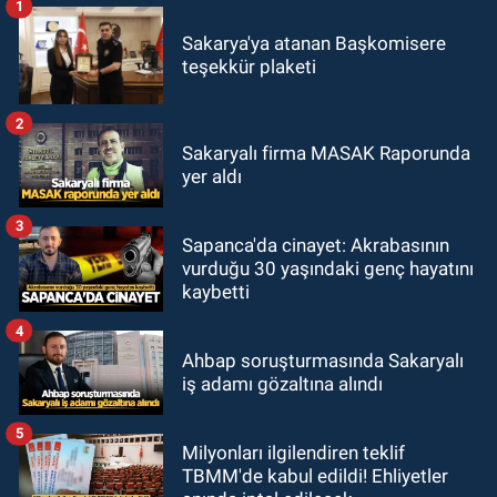
1
Sakarya'ya atanan Başkomisere
teşekkür plaketi
2
Sakaryalı firma MASAK Raporunda
yer aldı
3
Sapanca'da cinayet: Akrabasının
vurduğu 30 yaşındaki genç hayatını
kaybetti
4
Ahbap soruşturmasında Sakaryalı
iş adamı gözaltına alındı
5
Milyonları ilgilendiren teklif
TBMM'de kabul edildi! Ehliyetler