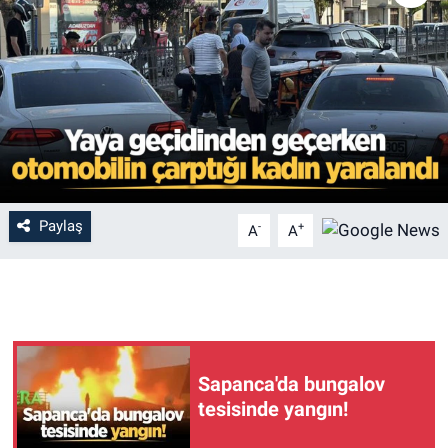
Paylaş
-
+
A
A
Sapanca'da bungalov
tesisinde yangın!