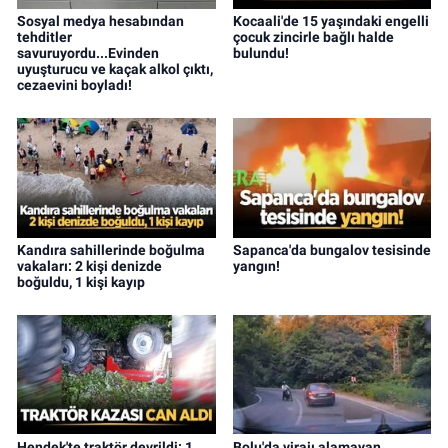
Sosyal medya hesabından
Kocaali'de 15 yaşındaki engelli
tehditler
çocuk zincirle bağlı halde
savuruyordu...Evinden
bulundu!
uyuşturucu ve kaçak alkol çıktı,
cezaevini boyladı!
Kandıra sahillerinde boğulma
Sapanca'da bungalov tesisinde
vakaları: 2 kişi denizde
yangın!
boğuldu, 1 kişi kayıp
Hendek'te traktör devrildi: 1
Bolu'da virajı alamayan