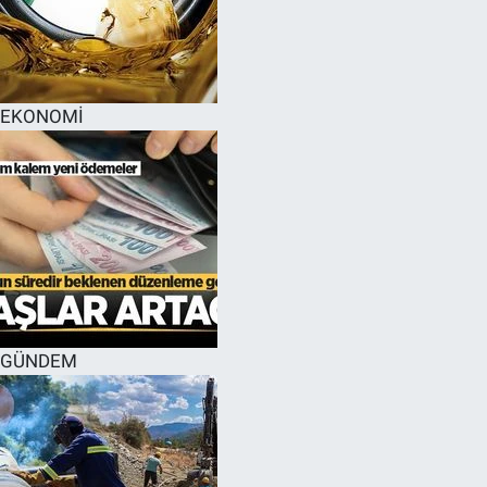
EĞİTİM
MAGAZİN
EKONOMİ
ÖZEL HABER
HALK54 PANORAMA
GÜNDEM