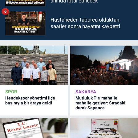
anında iptal edilecek
6
Hastaneden taburcu olduktan
saatler sonra hayatını kaybetti
SPOR
SAKARYA
Hendekspor yönetimi ilçe
Mutluluk Tırı mahalle
basınıyla bir araya geldi
mahalle geziyor: Sıradaki
durak Sapanca