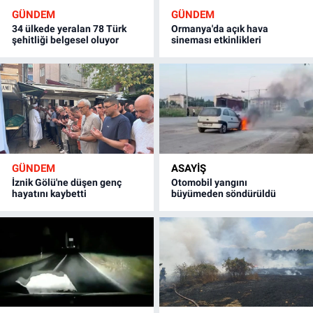
GÜNDEM
GÜNDEM
34 ülkede yeralan 78 Türk
Ormanya'da açık hava
şehitliği belgesel oluyor
sineması etkinlikleri
GÜNDEM
ASAYİŞ
İznik Gölü'ne düşen genç
Otomobil yangını
hayatını kaybetti
büyümeden söndürüldü