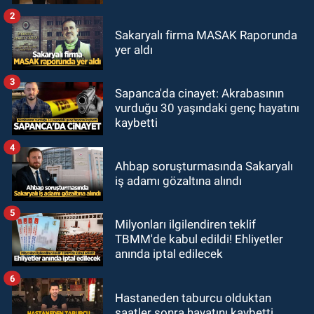
2
Sakaryalı firma MASAK Raporunda
yer aldı
3
Sapanca'da cinayet: Akrabasının
vurduğu 30 yaşındaki genç hayatını
kaybetti
4
Ahbap soruşturmasında Sakaryalı
iş adamı gözaltına alındı
5
Milyonları ilgilendiren teklif
TBMM'de kabul edildi! Ehliyetler
anında iptal edilecek
6
Hastaneden taburcu olduktan
saatler sonra hayatını kaybetti