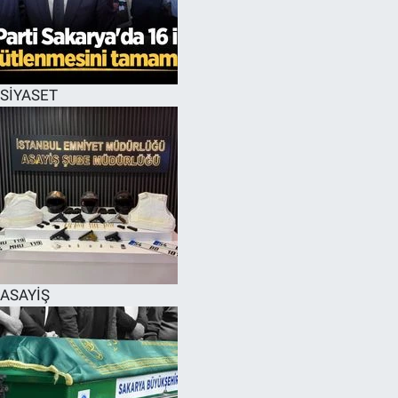
EĞİTİM
MAGAZİN
SİYASET
ÖZEL HABER
HALK54 PANORAMA
ASAYİŞ