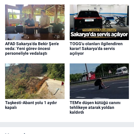
AFAD Sakarya'da Bekir Şen'e
TOGG'u olanları ilgilendiren
veda: Yeni görev öncesi
karar! Sakarya'da servis
personeliyle vedalaştı
açılıyor
Taşkesti-Abant yolu 1 aydır
TEM'e düşen kütüğü canını
kapalı
tehlikeye atarak yoldan
kaldırdı