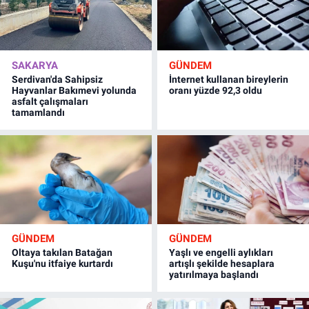
SAKARYA
GÜNDEM
Serdivan'da Sahipsiz
İnternet kullanan bireylerin
Hayvanlar Bakımevi yolunda
oranı yüzde 92,3 oldu
asfalt çalışmaları
tamamlandı
GÜNDEM
GÜNDEM
Oltaya takılan Batağan
Yaşlı ve engelli aylıkları
Kuşu'nu itfaiye kurtardı
artışlı şekilde hesaplara
yatırılmaya başlandı