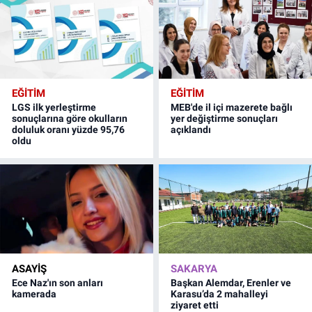
EĞİTİM
EĞİTİM
LGS ilk yerleştirme
MEB'de il içi mazerete bağlı
sonuçlarına göre okulların
yer değiştirme sonuçları
doluluk oranı yüzde 95,76
açıklandı
oldu
ASAYİŞ
SAKARYA
Ece Naz'ın son anları
Başkan Alemdar, Erenler ve
kamerada
Karasu’da 2 mahalleyi
ziyaret etti