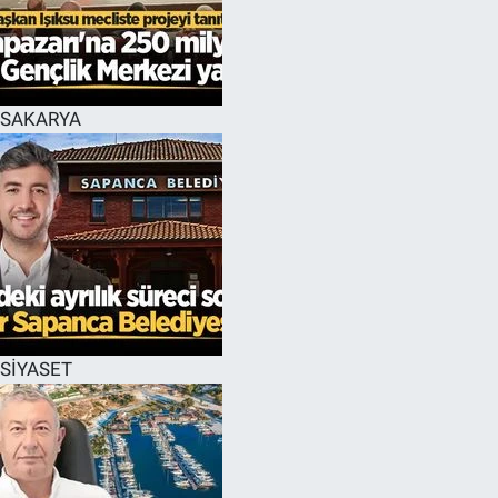
EĞİTİM
MAGAZİN
SAKARYA
ÖZEL HABER
HALK54 PANORAMA
SİYASET