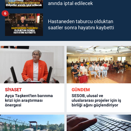
anında iptal edilecek
6
Hastaneden taburcu olduktan
saatler sonra hayatını kaybetti
SİYASET
GÜNDEM
Ayça Taşkent'ten barınma
SESOB, ulusal ve
krizi için araştırması
uluslararası projeler için iş
önergesi
birliği ağını güçlendiriyor