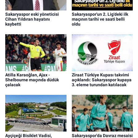
Sakaryaspor eski yöneticisi
Sakaryaspor'un 2. Lig'deki ilk
Cihan Yıldıran hayatını
maçının tarihi ve saati belli
kaybetti
oldu
Atilla Karaoğlan, Ajax -
Ziraat Türkiye Kupası takvimi
Shelbourne maçında düdük
açıklandı: Sakaryaspor kupaya
çalacak
3. eleme turundan katılacak
Ayçiçeği Bisiklet Vadisi,
Sakaryaspor'da Davraz mesaisi