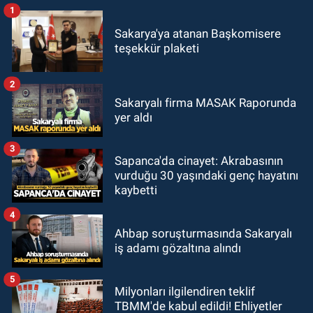
1
Sakarya'ya atanan Başkomisere
teşekkür plaketi
2
Sakaryalı firma MASAK Raporunda
yer aldı
3
Sapanca'da cinayet: Akrabasının
vurduğu 30 yaşındaki genç hayatını
kaybetti
4
Ahbap soruşturmasında Sakaryalı
iş adamı gözaltına alındı
5
Milyonları ilgilendiren teklif
TBMM'de kabul edildi! Ehliyetler