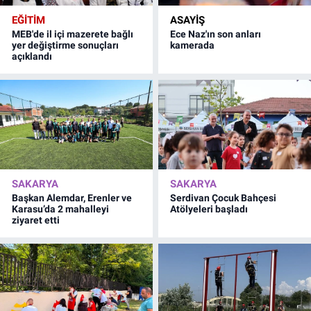
EĞİTİM
ASAYİŞ
MEB'de il içi mazerete bağlı
Ece Naz'ın son anları
yer değiştirme sonuçları
kamerada
açıklandı
SAKARYA
SAKARYA
Başkan Alemdar, Erenler ve
Serdivan Çocuk Bahçesi
Karasu’da 2 mahalleyi
Atölyeleri başladı
ziyaret etti