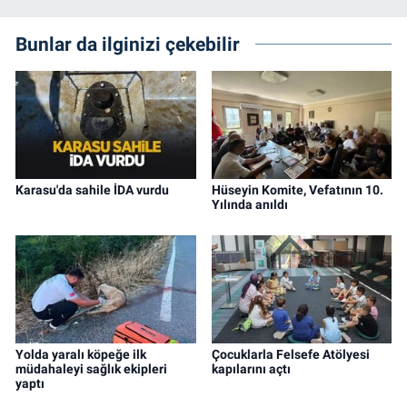
Bunlar da ilginizi çekebilir
Karasu'da sahile İDA vurdu
Hüseyin Komite, Vefatının 10.
Yılında anıldı
Yolda yaralı köpeğe ilk
Çocuklarla Felsefe Atölyesi
müdahaleyi sağlık ekipleri
kapılarını açtı
yaptı