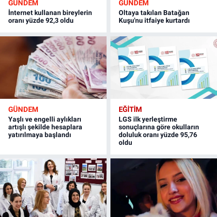
GÜNDEM
GÜNDEM
İnternet kullanan bireylerin
Oltaya takılan Batağan
oranı yüzde 92,3 oldu
Kuşu'nu itfaiye kurtardı
GÜNDEM
EĞİTİM
Yaşlı ve engelli aylıkları
LGS ilk yerleştirme
artışlı şekilde hesaplara
sonuçlarına göre okulların
yatırılmaya başlandı
doluluk oranı yüzde 95,76
oldu