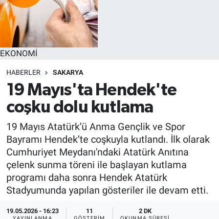
EKONOMİ
HABERLER
SAKARYA
19 Mayıs'ta Hendek'te
coşku dolu kutlama
19 Mayıs Atatürk’ü Anma Gençlik ve Spor
Bayramı Hendek’te coşkuyla kutlandı. İlk olarak
Cumhuriyet Meydanı'ndaki Atatürk Anıtına
çelenk sunma töreni ile başlayan kutlama
programı daha sonra Hendek Atatürk
Stadyumunda yapılan gösteriler ile devam etti.
19.05.2026 - 16:23
11
2 DK
YAYINLANMA
GÖSTERIM
OKUNMA SÜRESI