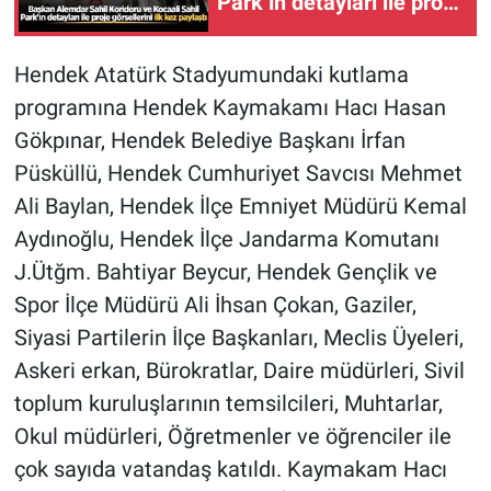
Park’ın detayları ile proje
görsellerini ilk kez
paylaştı
Hendek Atatürk Stadyumundaki kutlama
programına Hendek Kaymakamı Hacı Hasan
Gökpınar, Hendek Belediye Başkanı İrfan
Püsküllü, Hendek Cumhuriyet Savcısı Mehmet
Ali Baylan, Hendek İlçe Emniyet Müdürü Kemal
Aydınoğlu, Hendek İlçe Jandarma Komutanı
J.Ütğm. Bahtiyar Beycur, Hendek Gençlik ve
Spor İlçe Müdürü Ali İhsan Çokan, Gaziler,
Siyasi Partilerin İlçe Başkanları, Meclis Üyeleri,
Askeri erkan, Bürokratlar, Daire müdürleri, Sivil
toplum kuruluşlarının temsilcileri, Muhtarlar,
Okul müdürleri, Öğretmenler ve öğrenciler ile
çok sayıda vatandaş katıldı. Kaymakam Hacı