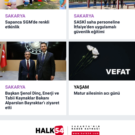
SAKARYA
SAKARYA
Sapanca SGM’de renkli
SASKİ saha personeline
etkinlik
İtfaiye’den uygulamalı
güvenlik eğitimi
SAKARYA
YAŞAM
Başkan Şenol Dinç, Enerji ve
Matur ailesinin acı günü
Tabii Kaynaklar Bakanı
Alparslan Bayraktar’ı ziyaret
etti