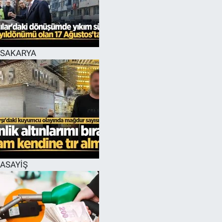
EĞİTİM
MAGAZİN
SAKARYA
ÖZEL HABER
HALK54 PANORAMA
ASAYİŞ