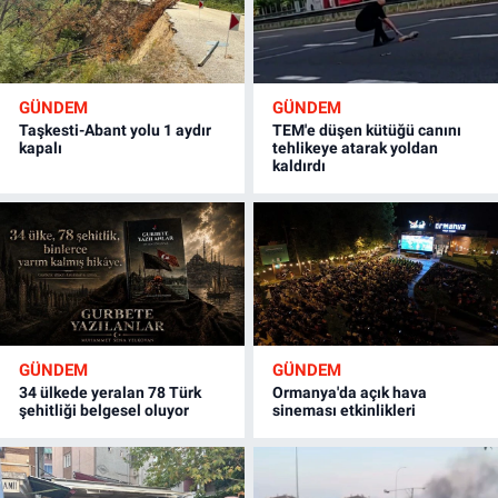
GÜNDEM
GÜNDEM
Taşkesti-Abant yolu 1 aydır
TEM'e düşen kütüğü canını
kapalı
tehlikeye atarak yoldan
kaldırdı
GÜNDEM
GÜNDEM
34 ülkede yeralan 78 Türk
Ormanya'da açık hava
şehitliği belgesel oluyor
sineması etkinlikleri