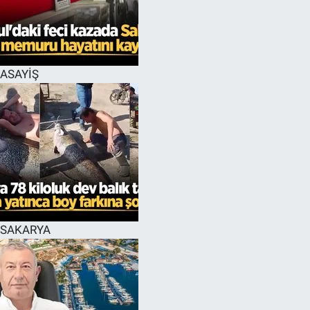
EĞİTİM
MAGAZİN
ASAYİŞ
ÖZEL HABER
HALK54 PANORAMA
SAKARYA