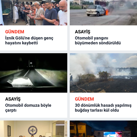
GÜNDEM
ASAYİŞ
İznik Gölü'ne düşen genç
Otomobil yangını
hayatını kaybetti
büyümeden söndürüldü
ASAYİŞ
GÜNDEM
Otomobil domuza böyle
30 dönümlük hasadı yapılmış
çarptı
buğday tarlası kül oldu