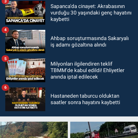
3
Sapanca'da cinayet: Akrabasının
vurduğu 30 yaşındaki genç hayatını
kaybetti
4
Ahbap soruşturmasında Sakaryalı
iş adamı gözaltına alındı
5
Milyonları ilgilendiren teklif
TBMM'de kabul edildi! Ehliyetler
anında iptal edilecek
6
Hastaneden taburcu olduktan
saatler sonra hayatını kaybetti