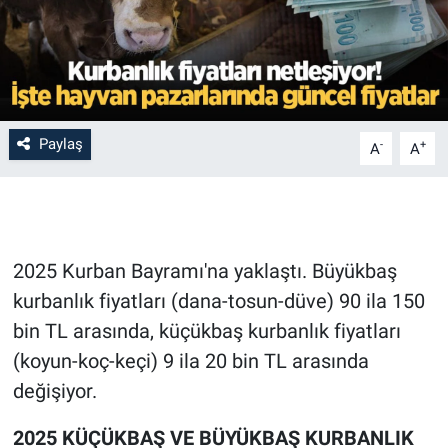
Paylaş
-
+
A
A
2025 Kurban Bayramı'na yaklaştı. Büyükbaş
kurbanlık fiyatları (dana-tosun-düve) 90 ila 150
bin TL arasında, küçükbaş kurbanlık fiyatları
(koyun-koç-keçi) 9 ila 20 bin TL arasında
değişiyor.
2025 KÜÇÜKBAŞ VE BÜYÜKBAŞ KURBANLIK