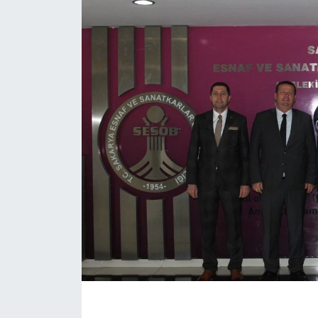
EĞİTİM
MAGAZİN
ÖZEL HABER
HALK54 PANORAMA