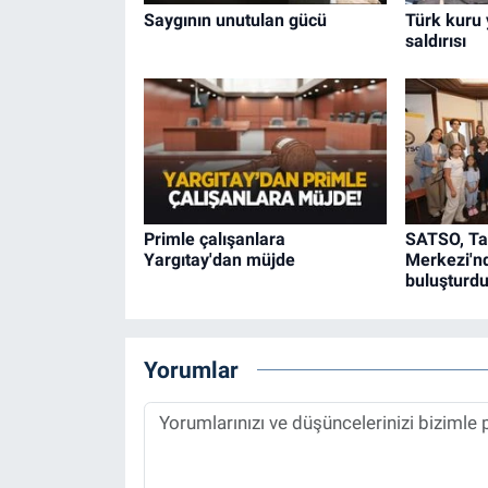
Saygının unutulan gücü
Türk kuru
saldırısı
Primle çalışanlara
SATSO, Tara
Yargıtay'dan müjde
Merkezi'nd
buluşturd
Yorumlar