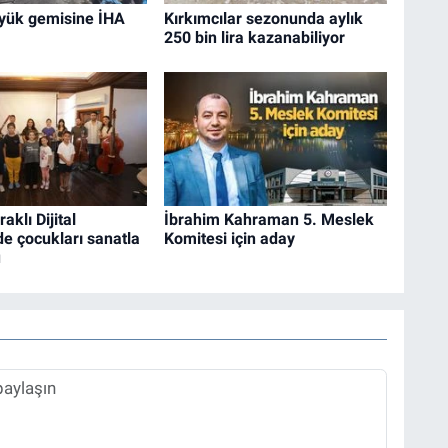
 yük gemisine İHA
Kırkımcılar sezonunda aylık
250 bin lira kazanabiliyor
klı Dijital
İbrahim Kahraman 5. Meslek
e çocukları sanatla
Komitesi için aday
u