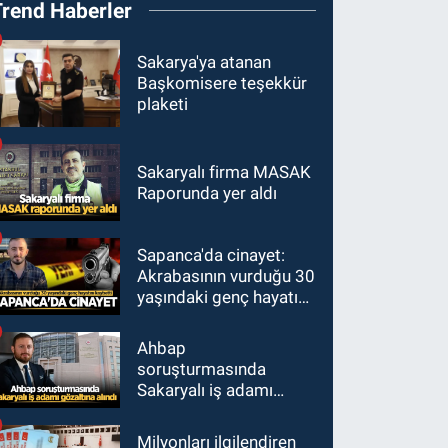
Trend Haberler
Sakarya'ya atanan
Başkomisere teşekkür
plaketi
Sakaryalı firma MASAK
Raporunda yer aldı
Sapanca'da cinayet:
Akrabasının vurduğu 30
yaşındaki genç hayatını
kaybetti
Ahbap
soruşturmasında
Sakaryalı iş adamı
gözaltına alındı
Milyonları ilgilendiren