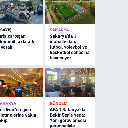
SAYİŞ
SAKARYA
ırla çarpışan
Sakarya’da 3
tomobil takla attı:
mahalle daha
 yaralı
futbol, voleybol ve
basketbol sahasına
kavuşuyor
AKARYA
GÜNDEM
erdivan’da gıda
AFAD Sakarya'da
şletmelerine yakın
Bekir Şen'e veda:
akip
Yeni görev öncesi
personeliyle