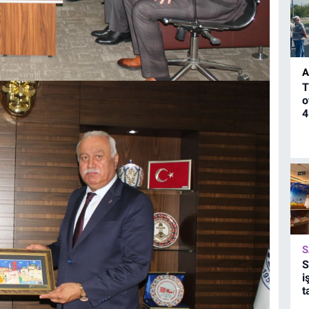
A
T
o
4
S
S
i
t