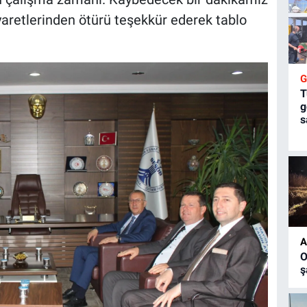
iyaretlerinden ötürü teşekkür ederek tablo
T
g
s
A
O
ş