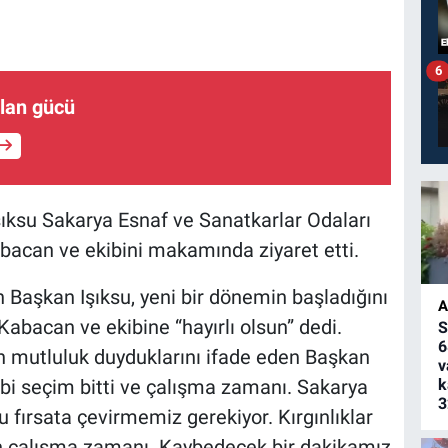
6
lan gücü
ıksu Sakarya Esnaf ve Sanatkarlar Odaları
bacan ve ekibini makamında ziyaret etti.
 Başkan Işıksu, yeni bir dönemin başladığını
A
abacan ve ekibine “hayırlı olsun” dedi.
S
6
 mutluluk duyduklarını ifade eden Başkan
v
bi seçim bitti ve çalışma zamanı. Sakarya
k
3
nu fırsata çevirmemiz gerekiyor. Kırgınlıklar
çin çalışma zamanı. Kaybedecek bir dakikamız