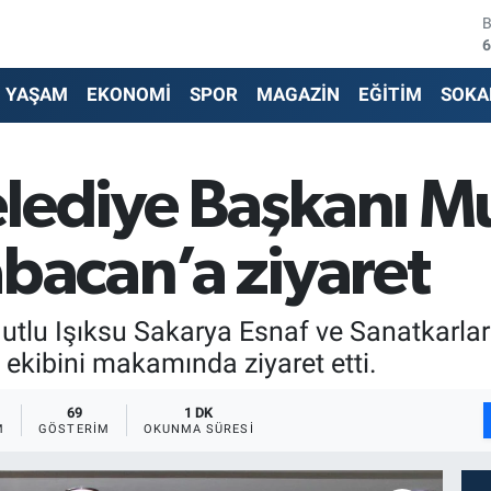
4
5
YAŞAM
EKONOMİ
SPOR
MAGAZİN
EĞİTİM
SOKA
6
6
lediye Başkanı M
1
abacan’a ziyaret
6
tlu Işıksu Sakarya Esnaf ve Sanatkarlar 
kibini makamında ziyaret etti.
69
1 DK
M
GÖSTERIM
OKUNMA SÜRESI