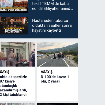
teklif TBMM'de kabul
edildi! Ehliyetler anında
iptal edilecek
Hastaneden taburcu
olduktan saatler sonra
hayatını kaybetti
SAYİŞ
ASAYİŞ
ahte ekspertizle
D-100'de kaza: 1
87 kişiye
ölü, 2 yaralı
atandaşlık
azandırmışlardı,
2 kişi tutuklandı