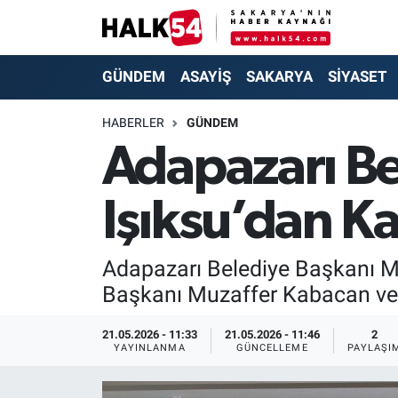
GÜNDEM
Adapazarı Nöbetçi Eczaneler
GÜNDEM
ASAYİŞ
SAKARYA
SİYASET
ASAYİŞ
Adapazarı Hava Durumu
HABERLER
GÜNDEM
Adapazarı Be
YAŞAM
Adapazarı Trafik Yoğunluk Haritası
Işıksu’dan K
SAKARYA
Süper Lig Puan Durumu ve Fikstür
SİYASET
Tüm Manşetler
Adapazarı Belediye Başkanı Mu
Başkanı Muzaffer Kabacan ve e
EKONOMİ
Son Dakika Haberleri
21.05.2026 - 11:33
21.05.2026 - 11:46
2
SOKAK RÖPORTAJLARI
Haber Arşivi
YAYINLANMA
GÜNCELLEME
PAYLAŞI
SPOR