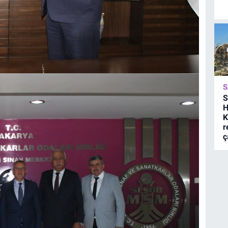
S
S
H
K
r
ç