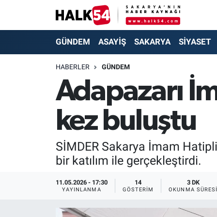
GÜNDEM
Adapazarı Nöbetçi Eczaneler
GÜNDEM
ASAYİŞ
SAKARYA
SİYASET
ASAYİŞ
Adapazarı Hava Durumu
HABERLER
GÜNDEM
Adapazarı İm
YAŞAM
Adapazarı Trafik Yoğunluk Haritası
kez buluştu
SAKARYA
Süper Lig Puan Durumu ve Fikstür
SİYASET
Tüm Manşetler
SİMDER Sakarya İmam Hatiplil
bir katılım ile gerçekleştirdi.
EKONOMİ
Son Dakika Haberleri
11.05.2026 - 17:30
14
3 DK
SOKAK RÖPORTAJLARI
Haber Arşivi
YAYINLANMA
GÖSTERIM
OKUNMA SÜRES
SPOR