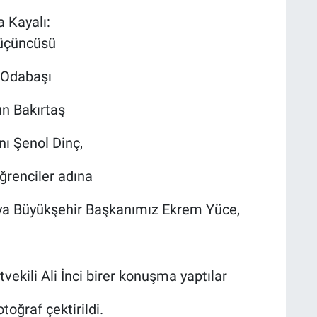
 Kayalı:
 üçüncüsü
 Odabaşı
un Bakırtaş
ı Şenol Dinç,
renciler adına
a Büyükşehir Başkanımız Ekrem Yüce,
ekili Ali İnci birer konuşma yaptılar
oğraf çektirildi.