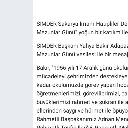
SİMDER Sakarya İmam Hatipliler Der
Mezunlar Günü” yoğun bir katılım ile
SİMDER Başkanı Yahya Bakır Adapazar
Mezunlar Günü vesilesi ile bir mesaj
Bakır, "1956 yılı 17 Aralık günü oku
mücadeleyi şehrimizden destekleyen
kadar okulumuzda görev yapan hocal
öğretmenlerimizi, görevlilerimizi
büyüklerimizi rahmet ve şükran ile a
ellerinden saygı ve hürmet ile öpüyo
Rahmetli Başbakanımız Adnan Mender
Rahmetli Tevfik İleri’yi, Rahmetli M