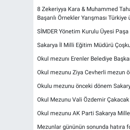
8 Zekeriyya Kara & Muhammed Taha
Başarılı Örnekler Yarışması Türkiye
SİMDER Yönetim Kurulu Üyesi Paşa
Sakarya İl Milli Eğitim Müdürü Çoşk
Okul mezunı Erenler Belediye Başkan
Okul mezunu Ziya Cevherli mezun öğ
Okulu mezunu önceki dönem Sakary
Okul Mezunu Vali Özdemir Çakacak
Okul mezunu AK Parti Sakarya Milletv
Mezunlar gününün sonunda hatıra fot