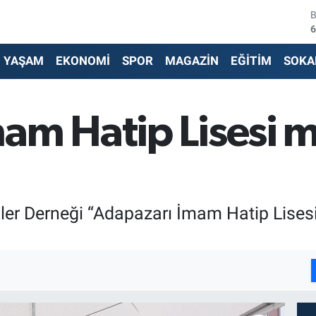
4
5
YAŞAM
EKONOMİ
SPOR
MAGAZİN
EĞİTİM
SOKA
6
6
am Hatip Lisesi m
1
6
er Derneği “Adapazarı İmam Hatip Lises
I