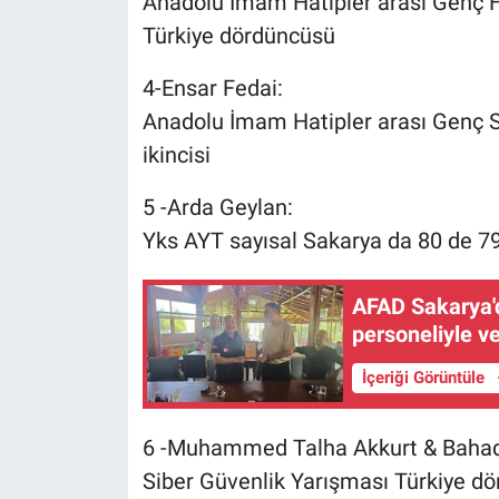
Anadolu İmam Hatipler arası Genç 
Türkiye dördüncüsü
4-Ensar Fedai:
Anadolu İmam Hatipler arası Genç 
ikincisi
5 -Arda Geylan:
Yks AYT sayısal Sakarya da 80 de 79
AFAD Sakarya'd
personeliyle v
İçeriği Görüntüle
6 -Muhammed Talha Akkurt & Bahad
Siber Güvenlik Yarışması Türkiye d