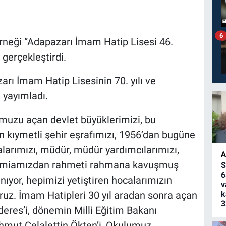
6
neği “Adapazarı İmam Hatip Lisesi 46.
 gerçekleştirdi.
ı İmam Hatip Lisesinin 70. yılı ve
 yayımladı.
lumuzu açan devlet büyüklerimizi, bu
 kıymetli şehir eşrafımızı, 1956’dan bugüne
arımızı, müdür, müdür yardımcılarımızı,
A
, camiamızdan rahmeti rahmana kavuşmuş
S
6
nıyor, hepimizi yetiştiren hocalarımızın
v
ruz. İmam Hatipleri 30 yıl aradan sonra açan
k
3
es’i, dönemin Milli Eğitim Bakanı
ahmut Celalettin Ökten’i, Okulumuz