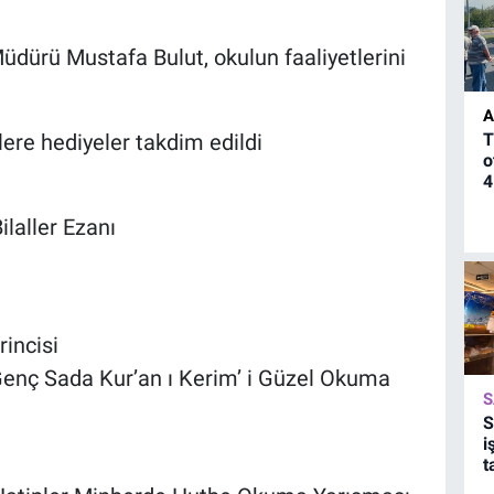
dürü Mustafa Bulut, okulun faaliyetlerini
A
ere hediyeler takdim edildi
T
o
4
laller Ezanı
incisi
Genç Sada Kur’an ı Kerim’ i Güzel Okuma
S
S
i
t