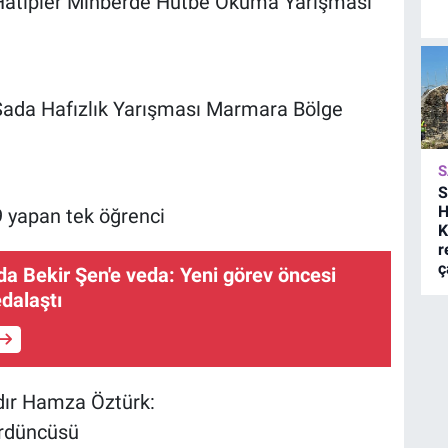
Hatipler Minberde Hutbe Okuma Yarışması
Sada Hafızlık Yarışması Marmara Bölge
S
S
H
 yapan tek öğrenci
K
r
ç
a Bekir Şen'e veda: Yeni görev öncesi
edalaştı
ır Hamza Öztürk:
ördüncüsü