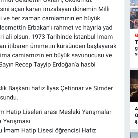
ini açan kararı imzalayan dönemin Milli
’i ve her zaman camiamızın en büyük
cmettin Erbakan’ı rahmet ve hayırla yad
ri ali olsun. 1973 Tarihinde İstanbul İmam
T
an itibaren ümmetin kürsünden başlayarak
g
s
aima camiamızın en büyük savunucusu ve
ayın Recep Tayyip Erdoğan’a hasbi
k Başkanı hafız İlyas Çetinnar ve Simder
 sundu.
A
m Hatip Liseleri arası Mesleki Yarışmalar
O
a Yarışması
ş
 İmam Hatip Lisesi öğrencisi Hafız