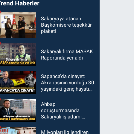
Trend Haberler
Sakarya'ya atanan
Başkomisere teşekkür
plaketi
Sakaryalı firma MASAK
Raporunda yer aldı
Sapanca'da cinayet:
Akrabasının vurduğu 30
yaşındaki genç hayatını
kaybetti
Ahbap
soruşturmasında
Sakaryalı iş adamı
gözaltına alındı
Milyonları ilgilendiren