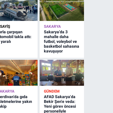
SAYİŞ
SAKARYA
ırla çarpışan
Sakarya’da 3
tomobil takla attı:
mahalle daha
 yaralı
futbol, voleybol ve
basketbol sahasına
kavuşuyor
AKARYA
GÜNDEM
erdivan’da gıda
AFAD Sakarya'da
şletmelerine yakın
Bekir Şen'e veda:
akip
Yeni görev öncesi
personeliyle