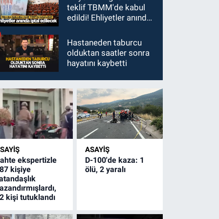
teklif TBMM'de kabul
edildi! Ehliyetler anında
iptal edilecek
Hastaneden taburcu
olduktan saatler sonra
hayatını kaybetti
SAYİŞ
ASAYİŞ
ahte ekspertizle
D-100'de kaza: 1
87 kişiye
ölü, 2 yaralı
atandaşlık
azandırmışlardı,
2 kişi tutuklandı