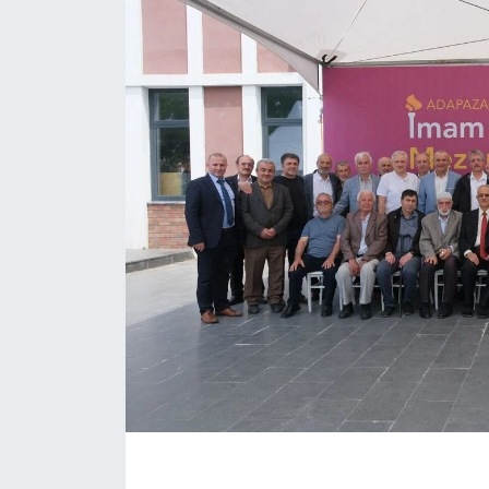
EĞİTİM
MAGAZİN
ÖZEL HABER
HALK54 PANORAMA