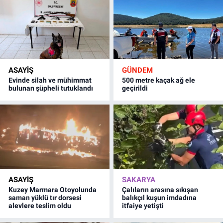
ASAYİŞ
GÜNDEM
Evinde silah ve mühimmat
500 metre kaçak ağ ele
bulunan şüpheli tutuklandı
geçirildi
ASAYİŞ
SAKARYA
Kuzey Marmara Otoyolunda
Çalıların arasına sıkışan
saman yüklü tır dorsesi
balıkçıl kuşun imdadına
alevlere teslim oldu
itfaiye yetişti