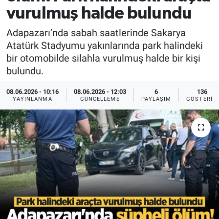
vurulmuş halde bulundu
EĞİTİM
Adapazarı’nda sabah saatlerinde Sakarya
MAGAZİN
Atatürk Stadyumu yakınlarında park halindeki
bir otomobilde silahla vurulmuş halde bir kişi
ÖZEL HABER
bulundu.
HALK54 PANORAMA
08.06.2026 - 10:16
08.06.2026 - 12:03
6
136
YAYINLANMA
GÜNCELLEME
PAYLAŞIM
GÖSTERIM