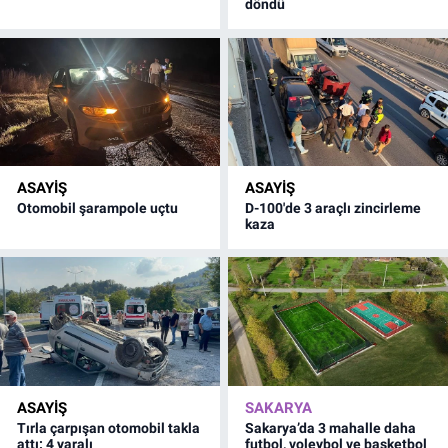
döndü
ASAYİŞ
ASAYİŞ
Otomobil şarampole uçtu
D-100'de 3 araçlı zincirleme
kaza
ASAYİŞ
SAKARYA
Tırla çarpışan otomobil takla
Sakarya’da 3 mahalle daha
attı: 4 yaralı
futbol, voleybol ve basketbol