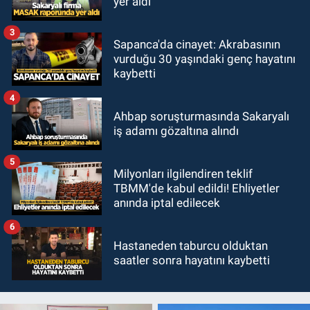
yer aldı
3
Sapanca'da cinayet: Akrabasının
vurduğu 30 yaşındaki genç hayatını
kaybetti
4
Ahbap soruşturmasında Sakaryalı
iş adamı gözaltına alındı
5
Milyonları ilgilendiren teklif
TBMM'de kabul edildi! Ehliyetler
anında iptal edilecek
6
Hastaneden taburcu olduktan
saatler sonra hayatını kaybetti