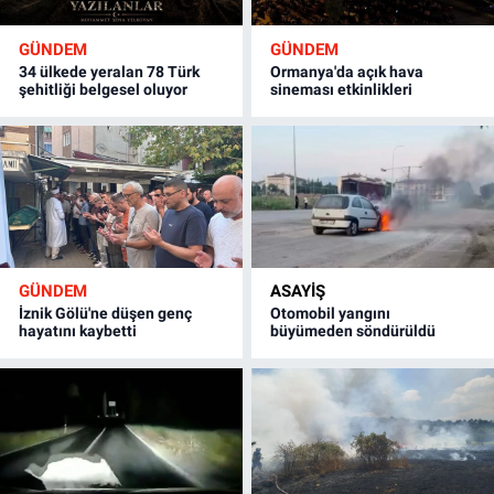
GÜNDEM
GÜNDEM
34 ülkede yeralan 78 Türk
Ormanya'da açık hava
şehitliği belgesel oluyor
sineması etkinlikleri
GÜNDEM
ASAYİŞ
İznik Gölü'ne düşen genç
Otomobil yangını
hayatını kaybetti
büyümeden söndürüldü