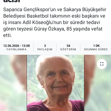
Sapanca Gençlikspor'un ve Sakarya Büyükşehir
Belediyesi Basketbol takımının eski başkanı ve
iş insanı Adil Köseoğlu'nun bir süredir tedavi
gören teyzesi Güray Özkaya, 85 yaşında vefat
etti.
12.06.2026 - 13:08
3
54
1 DK
YAYINLANMA
PAYLAŞIM
GÖSTERIM
OKUNMA SÜRESI