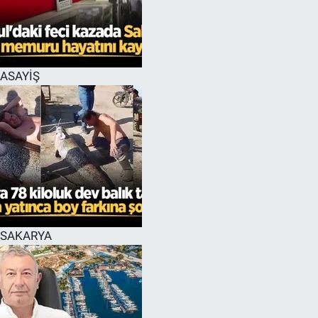
EĞİTİM
MAGAZİN
ASAYİŞ
ÖZEL HABER
HALK54 PANORAMA
SAKARYA