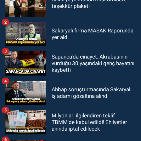
teşekkür plaketi
2
Sakaryalı firma MASAK Raporunda
yer aldı
3
Sapanca'da cinayet: Akrabasının
vurduğu 30 yaşındaki genç hayatını
kaybetti
4
Ahbap soruşturmasında Sakaryalı
iş adamı gözaltına alındı
5
Milyonları ilgilendiren teklif
TBMM'de kabul edildi! Ehliyetler
anında iptal edilecek
6