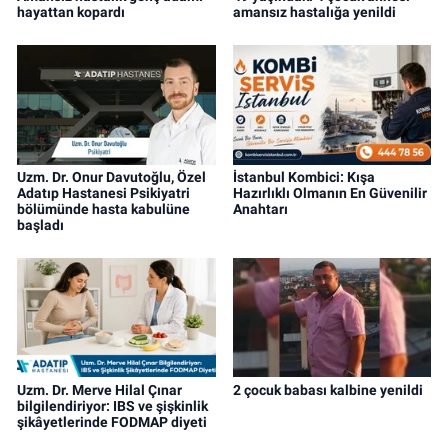
hayattan kopardı
amansız hastalığa yenildi
Uzm. Dr. Onur Davutoğlu, Özel
İstanbul Kombici: Kışa
Adatıp Hastanesi Psikiyatri
Hazırlıklı Olmanın En Güvenilir
bölümünde hasta kabulüne
Anahtarı
başladı
Uzm. Dr. Merve Hilal Çınar
2 çocuk babası kalbine yenildi
bilgilendiriyor: IBS ve şişkinlik
şikâyetlerinde FODMAP diyeti