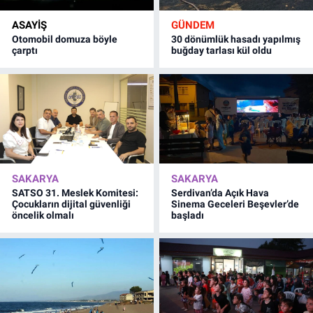
ASAYİŞ
GÜNDEM
Otomobil domuza böyle
30 dönümlük hasadı yapılmış
çarptı
buğday tarlası kül oldu
SAKARYA
SAKARYA
SATSO 31. Meslek Komitesi:
Serdivan’da Açık Hava
Çocukların dijital güvenliği
Sinema Geceleri Beşevler’de
öncelik olmalı
başladı