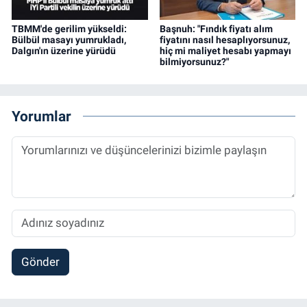
TBMM'de gerilim yükseldi:
Başnuh: "Fındık fiyatı alım
Bülbül masayı yumrukladı,
fiyatını nasıl hesaplıyorsunuz,
Dalgın'ın üzerine yürüdü
hiç mi maliyet hesabı yapmayı
bilmiyorsunuz?"
Yorumlar
Gönder