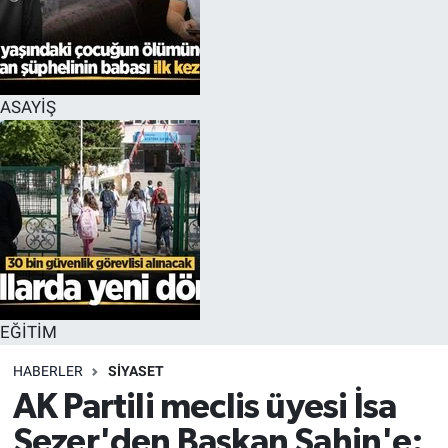
EĞİTİM
MAGAZİN
ASAYİŞ
ÖZEL HABER
HALK54 PANORAMA
EĞİTİM
HABERLER
SİYASET
AK Partili meclis üyesi İsa
Sezer'den Başkan Şahin'e: