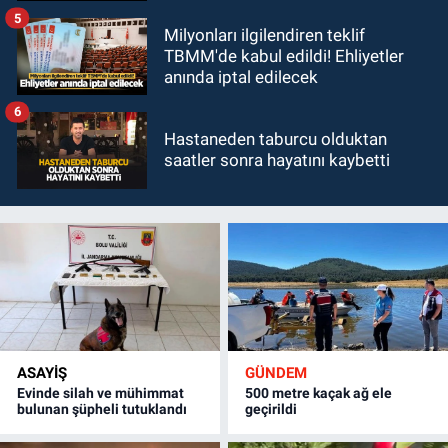
5
Milyonları ilgilendiren teklif
TBMM'de kabul edildi! Ehliyetler
anında iptal edilecek
6
Hastaneden taburcu olduktan
saatler sonra hayatını kaybetti
ASAYİŞ
GÜNDEM
Evinde silah ve mühimmat
500 metre kaçak ağ ele
bulunan şüpheli tutuklandı
geçirildi