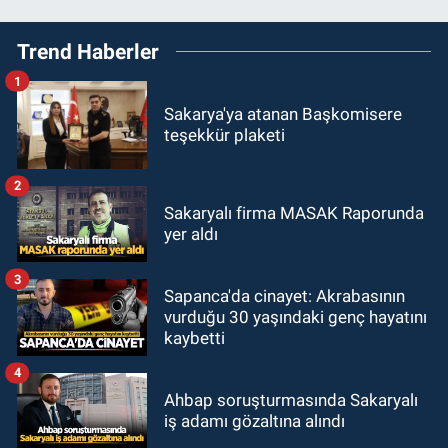
Trend Haberler
1
Sakarya'ya atanan Başkomisere
teşekkür plaketi
2
Sakaryalı firma MASAK Raporunda
yer aldı
3
Sapanca'da cinayet: Akrabasının
vurduğu 30 yaşındaki genç hayatını
kaybetti
4
Ahbap soruşturmasında Sakaryalı
iş adamı gözaltına alındı