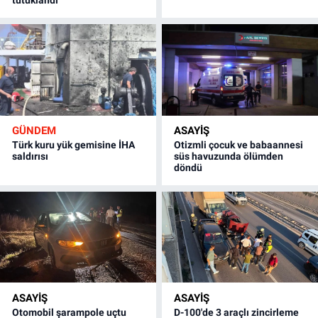
tutuklandı
GÜNDEM
ASAYİŞ
Türk kuru yük gemisine İHA
Otizmli çocuk ve babaannesi
saldırısı
süs havuzunda ölümden
döndü
ASAYİŞ
ASAYİŞ
Otomobil şarampole uçtu
D-100'de 3 araçlı zincirleme