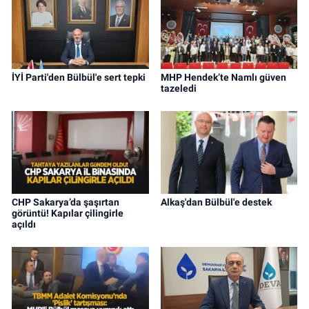
İYİ Parti'den Bülbül'e sert tepki
MHP Hendek’te Namlı güven
tazeledi
CHP Sakarya’da şaşırtan
Alkaş'dan Bülbül'e destek
görüntü! Kapılar çilingirle
açıldı