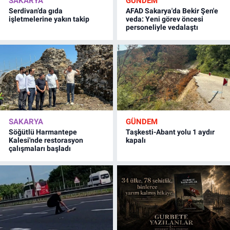
SAKARYA
GÜNDEM
Serdivan’da gıda
AFAD Sakarya'da Bekir Şen'e
işletmelerine yakın takip
veda: Yeni görev öncesi
personeliyle vedalaştı
SAKARYA
GÜNDEM
Söğütlü Harmantepe
Taşkesti-Abant yolu 1 aydır
Kalesi'nde restorasyon
kapalı
çalışmaları başladı