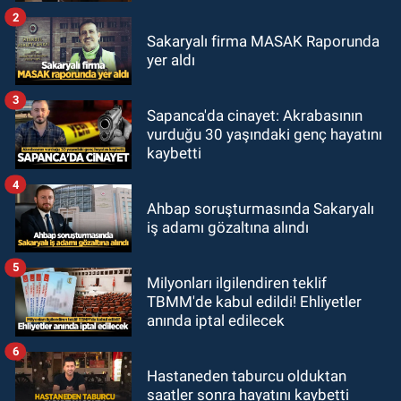
2
Sakaryalı firma MASAK Raporunda
yer aldı
3
Sapanca'da cinayet: Akrabasının
vurduğu 30 yaşındaki genç hayatını
kaybetti
4
Ahbap soruşturmasında Sakaryalı
iş adamı gözaltına alındı
5
Milyonları ilgilendiren teklif
TBMM'de kabul edildi! Ehliyetler
anında iptal edilecek
6
Hastaneden taburcu olduktan
saatler sonra hayatını kaybetti