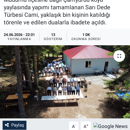
yaylasında yapımı tamamlanan Sarı Dede
Türbesi Cami, yaklaşık bin kişinin katıldığı
törenle ve edilen dualarla ibadete açıldı.
24.06.2026 - 22:01
13
1 DK
YAYINLANMA
GÖSTERIM
OKUNMA SÜRESI
Paylaş
-
+
A
A