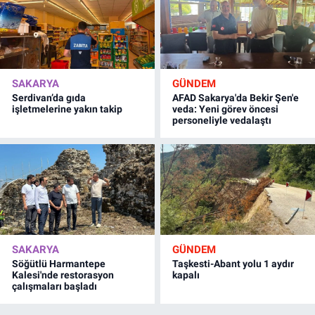
SAKARYA
GÜNDEM
Serdivan’da gıda
AFAD Sakarya'da Bekir Şen'e
işletmelerine yakın takip
veda: Yeni görev öncesi
personeliyle vedalaştı
SAKARYA
GÜNDEM
Söğütlü Harmantepe
Taşkesti-Abant yolu 1 aydır
Kalesi'nde restorasyon
kapalı
çalışmaları başladı