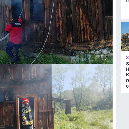
t
S
S
H
K
r
ç