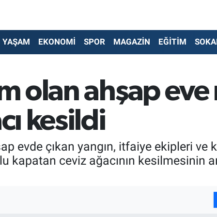
YAŞAM
EKONOMİ
SPOR
MAGAZİN
EĞİTİM
SOKA
lim olan ahşap ev
cı kesildi
ap evde çıkan yangın, itfaiye ekipleri ve 
olu kapatan ceviz ağacının kesilmesinin 
I