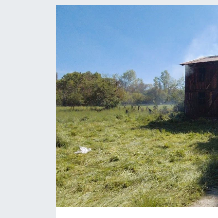
EĞİTİM
MAGAZİN
ÖZEL HABER
HALK54 PANORAMA