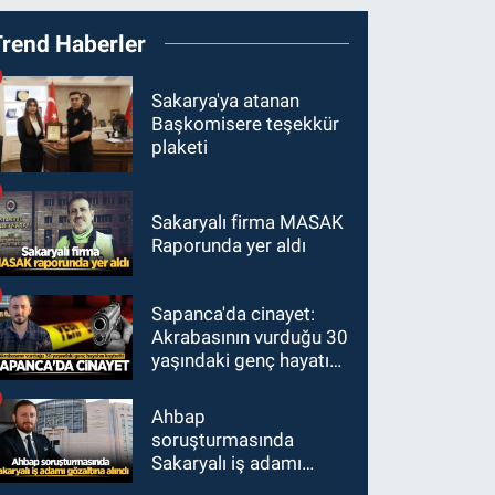
Trend Haberler
Sakarya'ya atanan
Başkomisere teşekkür
plaketi
Sakaryalı firma MASAK
Raporunda yer aldı
Sapanca'da cinayet:
Akrabasının vurduğu 30
yaşındaki genç hayatını
kaybetti
Ahbap
soruşturmasında
Sakaryalı iş adamı
gözaltına alındı