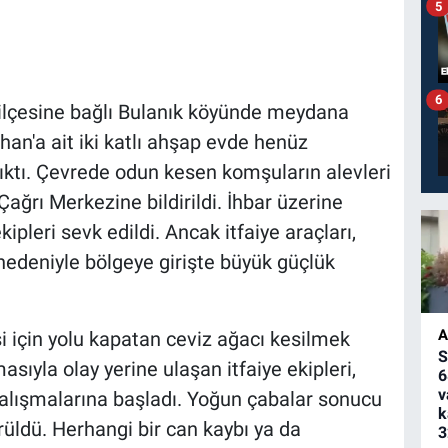
5
6
ilçesine bağlı Bulanık köyünde meydana
ahan'a ait iki katlı ahşap evde henüz
ıktı. Çevrede odun kesen komşuların alevleri
ağrı Merkezine bildirildi. İhbar üzerine
ipleri sevk edildi. Ancak itfaiye araçları,
nedeniyle bölgeye girişte büyük güçlük
A
i için yolu kapatan ceviz ağacı kesilmek
S
sıyla olay yerine ulaşan itfaiye ekipleri,
6
v
alışmalarına başladı. Yoğun çabalar sonucu
k
rüldü. Herhangi bir can kaybı ya da
3