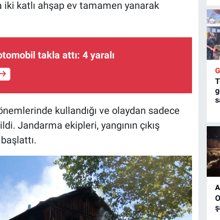
 iki katlı ahşap ev tamamen yanarak
otomobil takla attı: 4 yaralı
T
g
s
önemlerinde kullandığı ve olaydan sadece
ildi. Jandarma ekipleri, yangının çıkış
başlattı.
A
O
ş