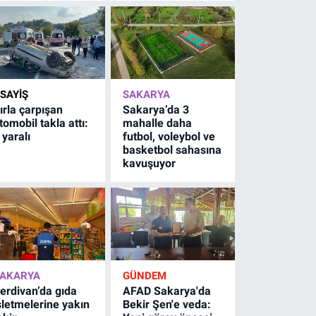
SAYİŞ
SAKARYA
ırla çarpışan
Sakarya’da 3
tomobil takla attı:
mahalle daha
 yaralı
futbol, voleybol ve
basketbol sahasına
kavuşuyor
AKARYA
GÜNDEM
erdivan’da gıda
AFAD Sakarya'da
şletmelerine yakın
Bekir Şen'e veda: