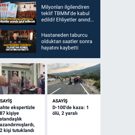
Milyonları ilgilendiren
teklif TBMM'de kabul
edildi! Ehliyetler anında
iptal edilecek
Hastaneden taburcu
olduktan saatler sonra
hayatını kaybetti
SAYİŞ
ASAYİŞ
ahte ekspertizle
D-100'de kaza: 1
87 kişiye
ölü, 2 yaralı
atandaşlık
azandırmışlardı,
2 kişi tutuklandı