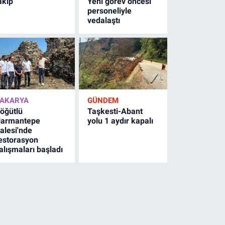
akip
Yeni görev öncesi
personeliyle
vedalaştı
AKARYA
GÜNDEM
öğütlü
Taşkesti-Abant
armantepe
yolu 1 aydır kapalı
alesi'nde
estorasyon
alışmaları başladı