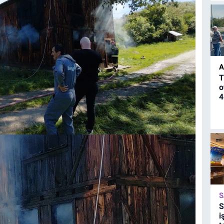
A
T
o
4
S
S
i