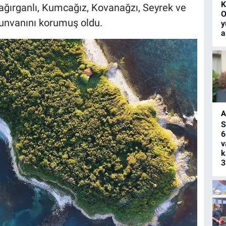
K
Bağırganlı, Kumcağız, Kovanağzı, Seyrek ve
O
 unvanını korumuş oldu.
y
a
A
S
6
v
k
3