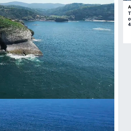
A
T
o
4