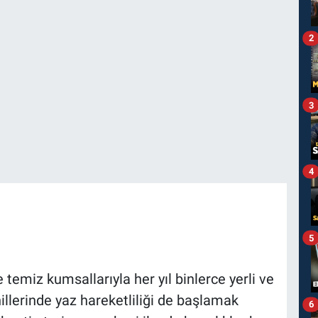
2
3
4
5
 temiz kumsallarıyla her yıl binlerce yerli ve
illerinde yaz hareketliliği de başlamak
6