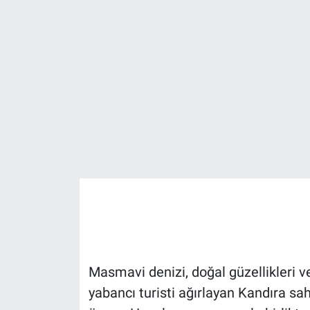
EĞİTİM
MAGAZİN
ÖZEL HABER
HALK54 PANORAMA
Masmavi denizi, doğal güzellikleri ve
yabancı turisti ağırlayan Kandıra sah