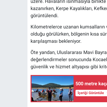
üzere. Havaların ısınmasıyla birlikte
kazanırken, Kerpe Kayalıkları, Kefke
görüntülendi.
Kilometrelerce uzanan kumsalların v
olduğu görülürken, bölgenin kısa sür
karşılaşması bekleniyor.
Öte yandan, Uluslararası Mavi Bayrak
değerlendirmeler sonucunda Kocaeli'd
güvenlik ve hizmet altyapısı gibi krit
500 metre kaça
İçeriği Görüntüle