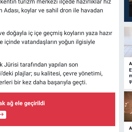
 kentin turizm merkezi ilçede hazırlıklar hız
n Adası, koylar ve sahil dron ile havadan
e doğayla iç içe geçmiş koyların yaza hazır
e içinde vatandaşların yoğun ilgisiyle
A
 Jürisi tarafından yapılan son
E
eki plajlar; su kalitesi, çevre yönetimi,
m
ş
erleri bir kez daha başarıyla geçti.
k ağ ele geçirildi
A