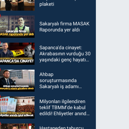
plaketi
Sakaryalı firma MASAK
Raporunda yer aldı
Sapanca'da cinayet:
Akrabasının vurduğu 30
yaşındaki genç hayatını
kaybetti
Ahbap
soruşturmasında
Sakaryalı iş adamı
gözaltına alındı
Milyonları ilgilendiren
teklif TBMM'de kabul
edildi! Ehliyetler anında
iptal edilecek
Hastaneden taburcu