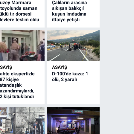
uzey Marmara
Çalıların arasına
toyolunda saman
sıkışan balıkçıl
üklü tır dorsesi
kuşun imdadına
levlere teslim oldu
itfaiye yetişti
SAYİŞ
ASAYİŞ
ahte ekspertizle
D-100'de kaza: 1
87 kişiye
ölü, 2 yaralı
atandaşlık
azandırmışlardı,
2 kişi tutuklandı