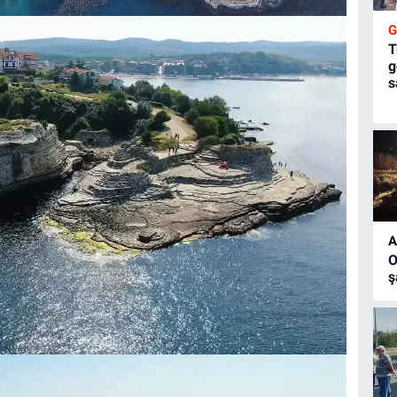
T
g
s
A
O
ş