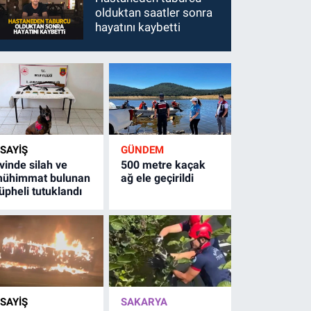
olduktan saatler sonra
hayatını kaybetti
SAYİŞ
GÜNDEM
vinde silah ve
500 metre kaçak
ühimmat bulunan
ağ ele geçirildi
üpheli tutuklandı
SAYİŞ
SAKARYA