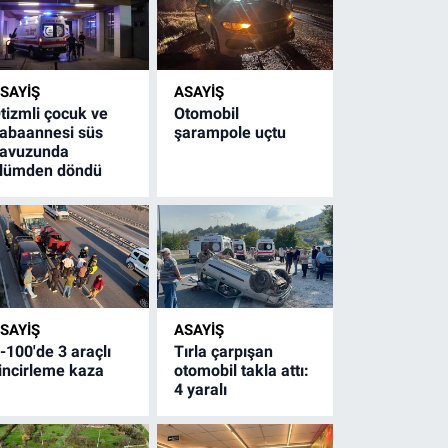
SAYİŞ
ASAYİŞ
tizmli çocuk ve
Otomobil
abaannesi süs
şarampole uçtu
avuzunda
lümden döndü
SAYİŞ
ASAYİŞ
-100'de 3 araçlı
Tırla çarpışan
incirleme kaza
otomobil takla attı:
4 yaralı