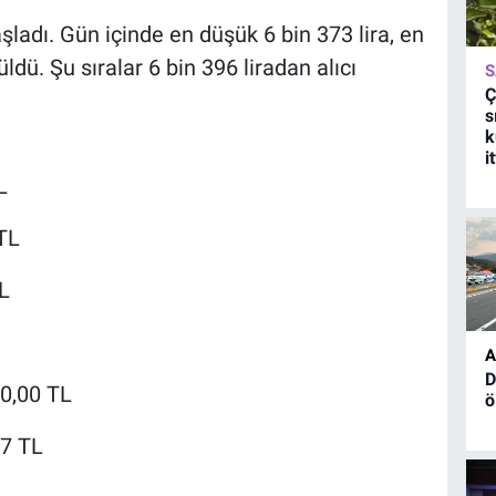
şladı. Gün içinde en düşük 6 bin 373 lira, en
ldü. Şu sıralar 6 bin 396 liradan alıcı
S
Ç
s
k
i
L
 TL
TL
A
D
40,00 TL
ö
17 TL