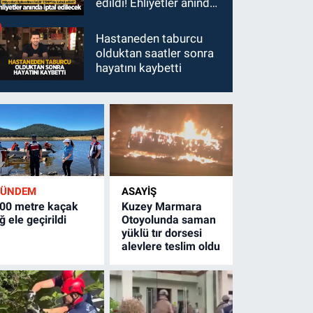
edildi! Ehliyetler anında
iptal edilecek
Hastaneden taburcu
olduktan saatler sonra
hayatını kaybetti
GÜNDEM
ASAYİŞ
00 metre kaçak
Kuzey Marmara
ğ ele geçirildi
Otoyolunda saman
yüklü tır dorsesi
alevlere teslim oldu