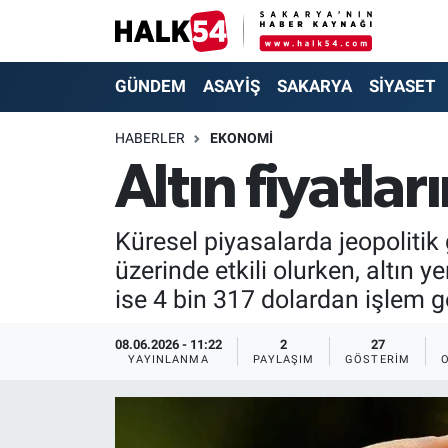
GÜNDEM
Adapazarı Nöbetçi Eczaneler
GÜNDEM
ASAYİŞ
SAKARYA
SİYASET
ASAYİŞ
Adapazarı Hava Durumu
HABERLER
EKONOMİ
Altın fiyatlar
YAŞAM
Adapazarı Trafik Yoğunluk Haritası
SAKARYA
Süper Lig Puan Durumu ve Fikstür
Küresel piyasalarda jeopolitik g
üzerinde etkili olurken, altın y
SİYASET
Tüm Manşetler
ise 4 bin 317 dolardan işlem g
EKONOMİ
Son Dakika Haberleri
08.06.2026 - 11:22
2
27
YAYINLANMA
PAYLAŞIM
GÖSTERIM
SOKAK RÖPORTAJLARI
Haber Arşivi
SPOR