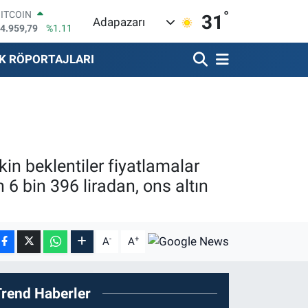
BITCOIN
°
31
4.959,79
%1.11
Adapazarı
DOLAR
7,7436
%0.18
K RÖPORTAJLARI
EURO
5,2510
%0.32
STERLİN
4,4811
%0.38
GRAM ALTIN
660.55
%0.03
BİST100
3.779
%-14
şkin beklentiler fiyatlamalar
n 6 bin 396 liradan, ons altın
-
+
A
A
Trend Haberler