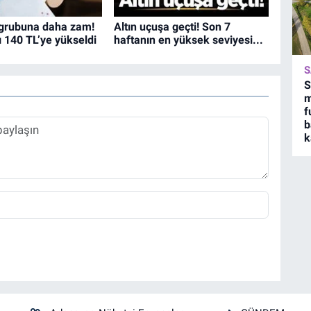
 grubuna daha zam!
Altın uçuşa geçti! Son 7
ı 140 TL’ye yükseldi
haftanın en yüksek seviyesi...
S
S
m
f
b
k