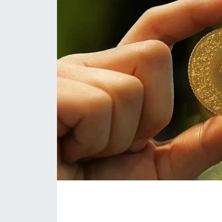
EĞİTİM
MAGAZİN
ÖZEL HABER
HALK54 PANORAMA