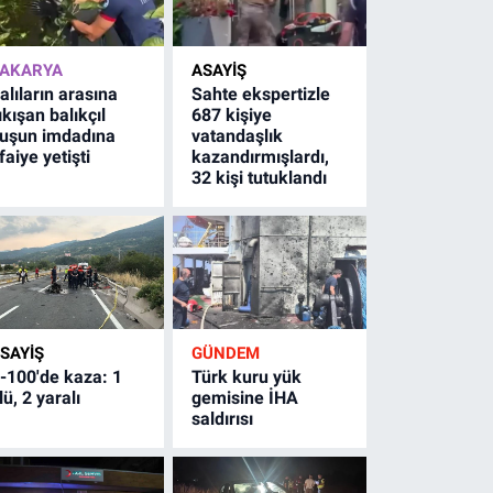
AKARYA
ASAYİŞ
alıların arasına
Sahte ekspertizle
ıkışan balıkçıl
687 kişiye
uşun imdadına
vatandaşlık
tfaiye yetişti
kazandırmışlardı,
32 kişi tutuklandı
SAYİŞ
GÜNDEM
-100'de kaza: 1
Türk kuru yük
lü, 2 yaralı
gemisine İHA
saldırısı