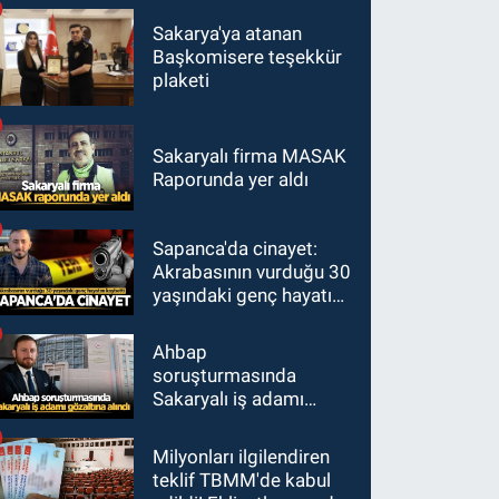
Sakarya'ya atanan
Başkomisere teşekkür
plaketi
Sakaryalı firma MASAK
Raporunda yer aldı
Sapanca'da cinayet:
Akrabasının vurduğu 30
yaşındaki genç hayatını
kaybetti
Ahbap
soruşturmasında
Sakaryalı iş adamı
gözaltına alındı
Milyonları ilgilendiren
teklif TBMM'de kabul