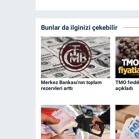
Bunlar da ilginizi çekebilir
Merkez Bankası'nın toplam
TMO fındık
rezervleri arttı
açıkladı