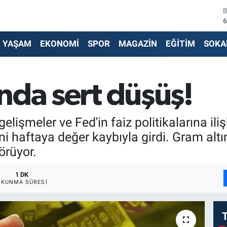
6
4
YAŞAM
EKONOMİ
SPOR
MAGAZİN
EĞİTİM
SOKA
5
6
ında sert düşüş!
6
1
elişmeler ve Fed'in faiz politikalarına ili
eni haftaya değer kaybıyla girdi. Gram altı
örüyor.
1 DK
OKUNMA SÜRESI