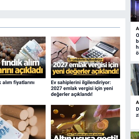
A
O
b
h
ö
 alım fiyatlarını
Ev sahiplerini ilgilendiriyor:
2027 emlak vergisi için yeni
değerler açıklandı!
A
D
z