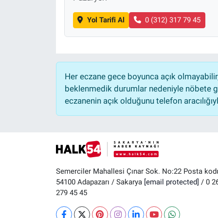
Yol Tarifi Al
0 (312) 317 79 45
Her eczane gece boyunca açık olmayabilir, 
beklenmedik durumlar nedeniyle nöbete ge
eczanenin açık olduğunu telefon aracılığıyla 
Semerciler Mahallesi Çınar Sok. No:22 Posta kod
54100 Adapazarı / Sakarya
[email protected]
/ 0 2
279 45 45