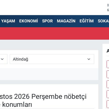
6
4
YAŞAM
EKONOMİ
SPOR
MAGAZİN
EĞİTİM
SOKA
5
6
6
A
1
stos 2026 Perşembe nöbetçi
e konumları