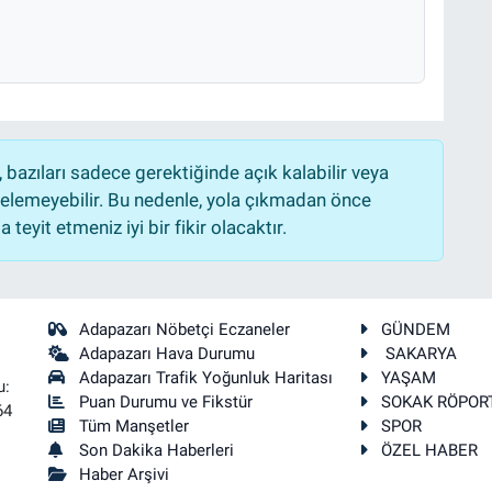
bazıları sadece gerektiğinde açık kalabilir veya
lemeyebilir. Bu nedenle, yola çıkmadan önce
teyit etmeniz iyi bir fikir olacaktır.
Adapazarı Nöbetçi Eczaneler
GÜNDEM
Adapazarı Hava Durumu
SAKARYA
Adapazarı Trafik Yoğunluk Haritası
YAŞAM
u:
Puan Durumu ve Fikstür
SOKAK RÖPOR
64
Tüm Manşetler
SPOR
Son Dakika Haberleri
ÖZEL HABER
Haber Arşivi