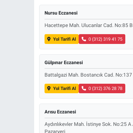
EĞİTİM
Nursu Eczanesi
Hacettepe Mah. Ulucanlar Cad. No:85 
MAGAZİN
Yol Tarifi Al
0 (312) 319 41 75
ÖZEL HABER
HALK54 PANORAMA
Gülpınar Eczanesi
Battalgazi Mah. Bostancık Cad. No:137
Yol Tarifi Al
0 (312) 376 28 78
Arısu Eczanesi
Aydınlıkevler Mah. İstinye Sok. No:25 A
Pazaryeri