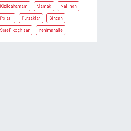
Kizilcahamam
Mamak
Nallihan
Polatli
Pursaklar
Sincan
Şereflikoçhisar
Yenimahalle