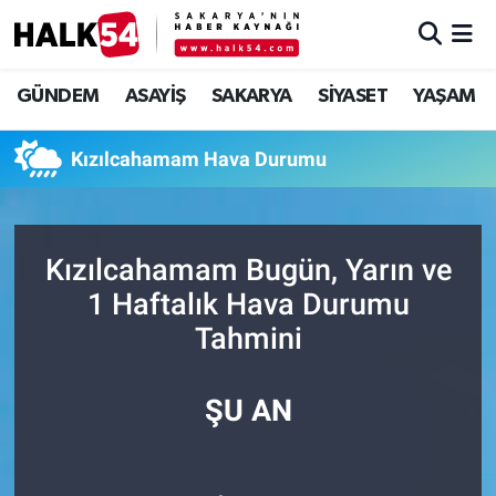
GÜNDEM
Adapazarı Nöbetçi Eczaneler
GÜNDEM
ASAYİŞ
SAKARYA
SİYASET
YAŞAM
ASAYİŞ
Adapazarı Hava Durumu
Kızılcahamam Hava Durumu
YAŞAM
Adapazarı Trafik Yoğunluk Haritası
SAKARYA
Süper Lig Puan Durumu ve Fikstür
Kızılcahamam Bugün, Yarın ve
1 Haftalık Hava Durumu
SİYASET
Tüm Manşetler
Tahmini
EKONOMİ
Son Dakika Haberleri
ŞU AN
SOKAK RÖPORTAJLARI
Haber Arşivi
SPOR