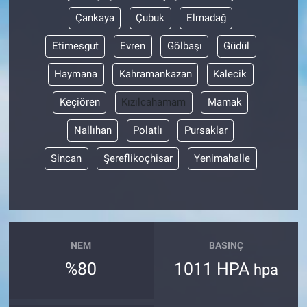
Çankaya
Çubuk
Elmadağ
Etimesgut
Evren
Gölbaşı
Güdül
Haymana
Kahramankazan
Kalecik
Keçiören
Kızılcahamam
Mamak
Nallıhan
Polatlı
Pursaklar
Sincan
Şereflikoçhisar
Yenimahalle
NEM
BASINÇ
%80
1011 HPA
hpa