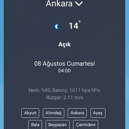
Ankara
EĞİTİM
°
14
MAGAZİN
ÖZEL HABER
Açık
HALK54 PANORAMA
08 Ağustos Cumartesi
04:00
Nem: %80, Basınç: 1011 hpa hPa,
Rüzgar: 2.11 m/s
Akyurt
Altındağ
Ankara
Ayaş
Bala
Beypazarı
Çamlıdere