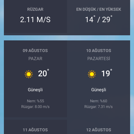
RÜZGAR
EN DÜŞÜK / EN YÜKSEK
°
°
2.11 M/S
14
/ 29
09 AĞUSTOS
10 AĞUSTOS
PAZAR
PAZARTESI
°
°
20
19
Güneşli
Güneşli
Nem: %55
Nem: %60
Rüzgar: 8.00 m/s
Rüzgar: 7.31 m/s
11 AĞUSTOS
12 AĞUSTOS