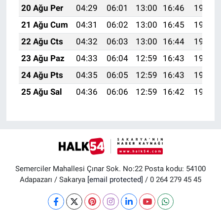
20 Ağu Per
04:29
06:01
13:00
16:46
19:49
21 Ağu Cum
04:31
06:02
13:00
16:45
19:47
22 Ağu Cts
04:32
06:03
13:00
16:44
19:46
23 Ağu Paz
04:33
06:04
12:59
16:43
19:45
24 Ağu Pts
04:35
06:05
12:59
16:43
19:43
25 Ağu Sal
04:36
06:06
12:59
16:42
19:42
Semerciler Mahallesi Çınar Sok. No:22 Posta kodu: 54100
Adapazarı / Sakarya
[email protected]
/ 0 264 279 45 45