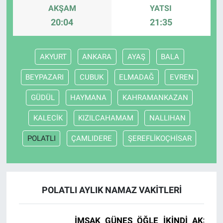
AKŞAM
YATSI
20:04
21:35
AKYURT
ANKARA
AYAŞ
BALA
BEYPAZARI
CUBUK
ELMADAĞ
EVREN
GÜDÜL
HAYMANA
KAHRAMANKAZAN
KALECİK
KIZILCAHAMAM
NALLIHAN
POLATLI
ÇAMLIDERE
ŞEREFLİKOÇHİSAR
POLATLI AYLIK NAMAZ VAKITLERI
İMSAK
GÜNEŞ
ÖĞLE
İKINDI
AKŞAM