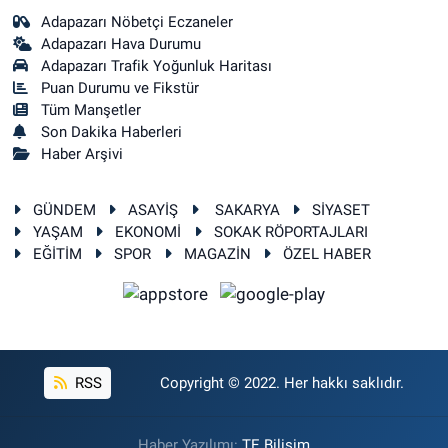
Adapazarı Nöbetçi Eczaneler
Adapazarı Hava Durumu
Adapazarı Trafik Yoğunluk Haritası
Puan Durumu ve Fikstür
Tüm Manşetler
Son Dakika Haberleri
Haber Arşivi
GÜNDEM
ASAYİŞ
SAKARYA
SİYASET
YAŞAM
EKONOMİ
SOKAK RÖPORTAJLARI
EĞİTİM
SPOR
MAGAZİN
ÖZEL HABER
RSS
Copyright © 2022. Her hakkı saklıdır.
Haber Yazılımı:
TE Bilişim