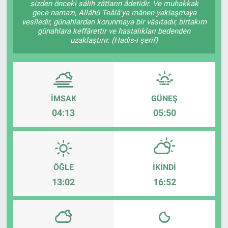
sizden önceki sâlih zâtların âdetidir. Ve muhakkak
gece namazı, Allâhü Teâlâ'ya mânen yaklaşmaya
EĞİTİM
vesîledir, günahlardan korunmaya bir vâsıtadır, birtakım
günahlara keffârettir ve hastalıkları bedenden
uzaklaştırır. (Hadis-i şerif)
MAGAZİN
ÖZEL HABER
HALK54 PANORAMA
İMSAK
GÜNEŞ
04:13
05:50
ÖĞLE
İKINDI
13:02
16:52