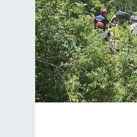
EĞİTİM
MAGAZİN
ÖZEL HABER
HALK54 PANORAMA