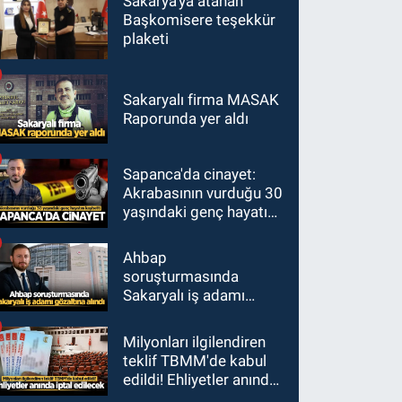
Sakarya'ya atanan
Başkomisere teşekkür
plaketi
Sakaryalı firma MASAK
Raporunda yer aldı
Sapanca'da cinayet:
Akrabasının vurduğu 30
yaşındaki genç hayatını
kaybetti
Ahbap
soruşturmasında
Sakaryalı iş adamı
gözaltına alındı
Milyonları ilgilendiren
teklif TBMM'de kabul
edildi! Ehliyetler anında
iptal edilecek