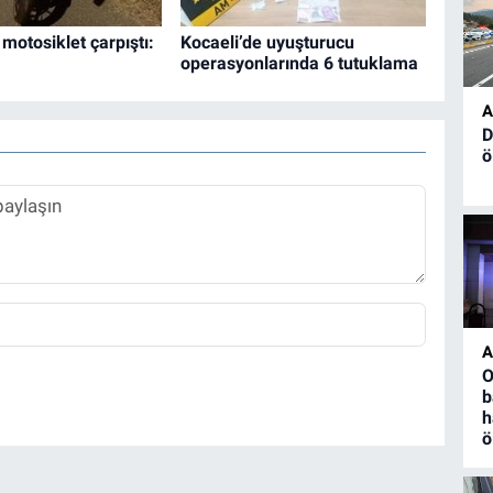
 motosiklet çarpıştı:
Kocaeli’de uyuşturucu
operasyonlarında 6 tutuklama
A
D
ö
A
O
b
h
ö