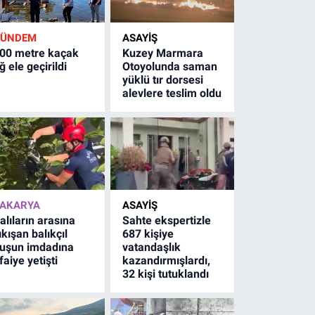
GÜNDEM
ASAYİŞ
00 metre kaçak
Kuzey Marmara
ğ ele geçirildi
Otoyolunda saman
yüklü tır dorsesi
alevlere teslim oldu
AKARYA
ASAYİŞ
alıların arasına
Sahte ekspertizle
ıkışan balıkçıl
687 kişiye
uşun imdadına
vatandaşlık
tfaiye yetişti
kazandırmışlardı,
32 kişi tutuklandı