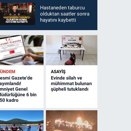
Hastaneden taburcu
olduktan saatler sonra
hayatını kaybetti
GÜNDEM
ASAYİŞ
esmi Gazete'de
Evinde silah ve
ayımlandı!
mühimmat bulunan
mniyet Genel
şüpheli tutuklandı
üdürlüğüne 6 bin
50 kadro