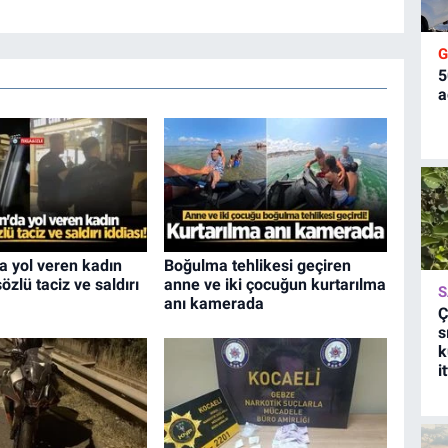
5
a
a yol veren kadın
Boğulma tehlikesi geçiren
özlü taciz ve saldırı
anne ve iki çocuğun kurtarılma
S
anı kamerada
Ç
s
k
i