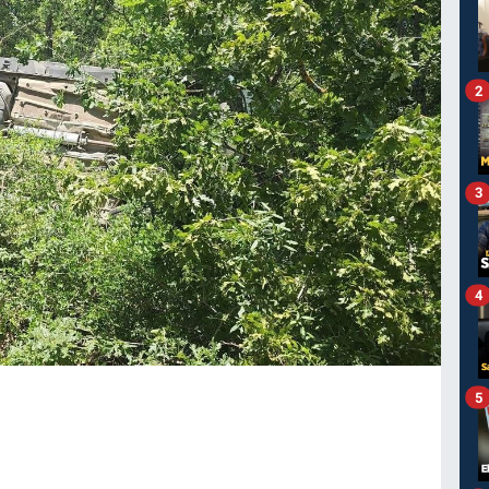
2
3
4
5