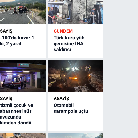
SAYİŞ
GÜNDEM
-100'de kaza: 1
Türk kuru yük
lü, 2 yaralı
gemisine İHA
saldırısı
SAYİŞ
ASAYİŞ
tizmli çocuk ve
Otomobil
abaannesi süs
şarampole uçtu
avuzunda
lümden döndü