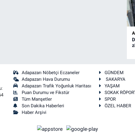
A
D
z
Adapazarı Nöbetçi Eczaneler
GÜNDEM
Adapazarı Hava Durumu
SAKARYA
Adapazarı Trafik Yoğunluk Haritası
YAŞAM
u:
Puan Durumu ve Fikstür
SOKAK RÖPOR
64
Tüm Manşetler
SPOR
Son Dakika Haberleri
ÖZEL HABER
Haber Arşivi