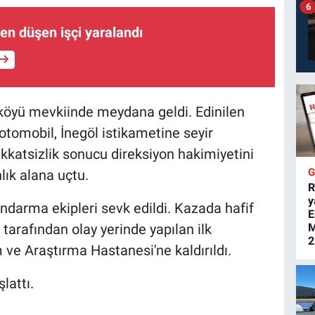
6
den düşen işçi yaralandı
 köyü mevkiinde meydana geldi. Edinilen
 otomobil, İnegöl istikametine seyir
kkatsizlik sonucu direksiyon hakimiyetini
ık alana uçtu.
R
y
andarma ekipleri sevk edildi. Kazada hafif
E
 tarafından olay yerinde yapılan ilk
M
2
ve Araştırma Hastanesi'ne kaldırıldı.
lattı.