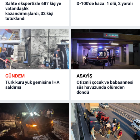
Sahte ekspertizle 687 kişiye
D-100'de kaza: 1 ölü, 2 yaralı
vatandaşlık
kazandırmışlardı, 32 kişi
tutuklandı
GÜNDEM
ASAYİŞ
Türk kuru yük gemisine İHA
Otizmli çocuk ve babaannesi
saldırısı
süs havuzunda ölümden
döndü