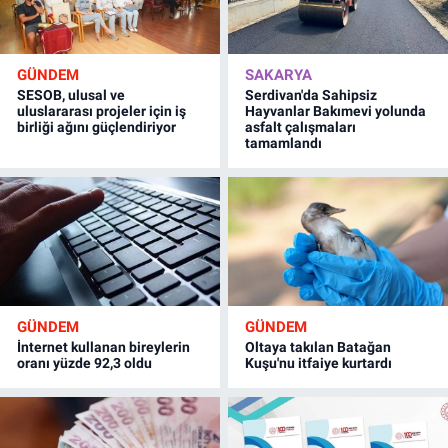
GÜNDEM
SAKARYA
SESOB, ulusal ve
Serdivan'da Sahipsiz
uluslararası projeler için iş
Hayvanlar Bakımevi yolunda
birliği ağını güçlendiriyor
asfalt çalışmaları
tamamlandı
GÜNDEM
GÜNDEM
İnternet kullanan bireylerin
Oltaya takılan Batağan
oranı yüzde 92,3 oldu
Kuşu'nu itfaiye kurtardı