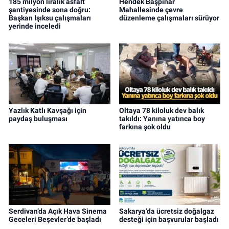
185 milyon liralık asfalt
Hendek Başpınar
şantiyesinde sona doğru:
Mahallesinde çevre
Başkan Işıksu çalışmaları
düzenleme çalışmaları sürüyor
yerinde inceledi
Yazlık Katlı Kavşağı için
Oltaya 78 kiloluk dev balık
paydaş buluşması
takıldı: Yanına yatınca boy
farkına şok oldu
Serdivan’da Açık Hava Sinema
Sakarya’da ücretsiz doğalgaz
Geceleri Beşevler’de başladı
desteği için başvurular başladı