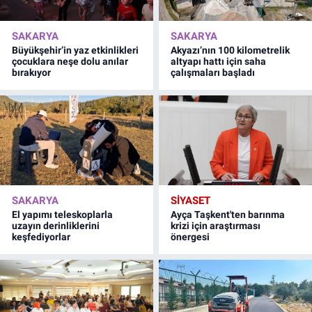
SAKARYA
SAKARYA
Büyükşehir’in yaz etkinlikleri
Akyazı’nın 100 kilometrelik
çocuklara neşe dolu anılar
altyapı hattı için saha
bırakıyor
çalışmaları başladı
SAKARYA
SİYASET
El yapımı teleskoplarla
Ayça Taşkent'ten barınma
uzayın derinliklerini
krizi için araştırması
keşfediyorlar
önergesi