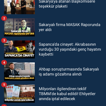
Sakarya'ya atanan Başkomisere
teşekkür plaketi
2
Sakaryalı firma MASAK Raporunda
yer aldı
3
Sapanca'da cinayet: Akrabasının
vurduğu 30 yaşındaki genç hayatını
kaybetti
4
Ahbap soruşturmasında Sakaryalı
iş adamı gözaltına alındı
5
Milyonları ilgilendiren teklif
TBMM'de kabul edildi! Ehliyetler
anında iptal edilecek