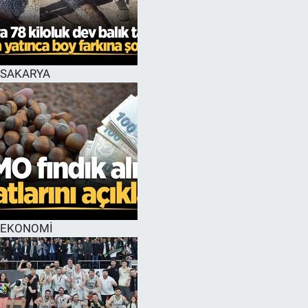
EĞİTİM
MAGAZİN
SAKARYA
ÖZEL HABER
HALK54 PANORAMA
EKONOMİ