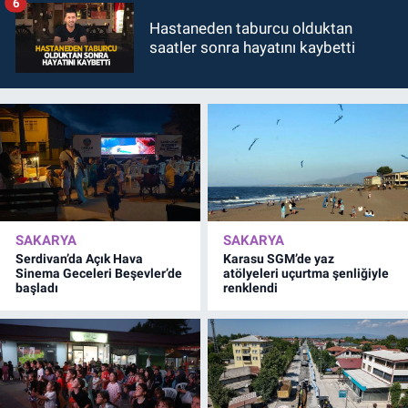
6
Hastaneden taburcu olduktan
saatler sonra hayatını kaybetti
SAKARYA
SAKARYA
Serdivan’da Açık Hava
Karasu SGM’de yaz
Sinema Geceleri Beşevler’de
atölyeleri uçurtma şenliğiyle
başladı
renklendi